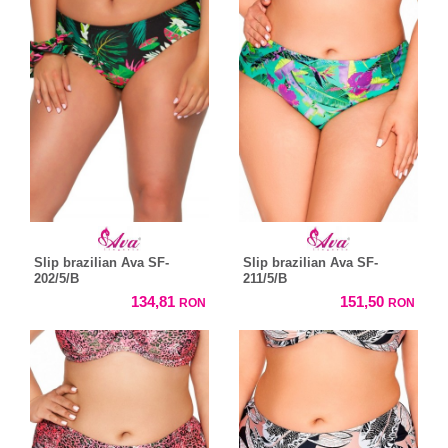
Slip brazilian Ava SF-
Slip brazilian Ava SF-
202/5/B
211/5/B
134,81
151,50
RON
RON