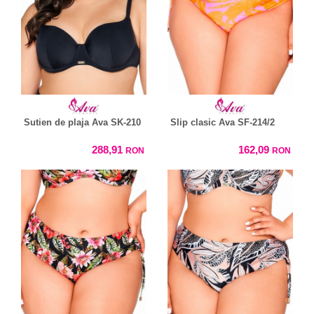
Sutien de plaja Ava SK-210
Slip clasic Ava SF-214/2
288,91
162,09
RON
RON