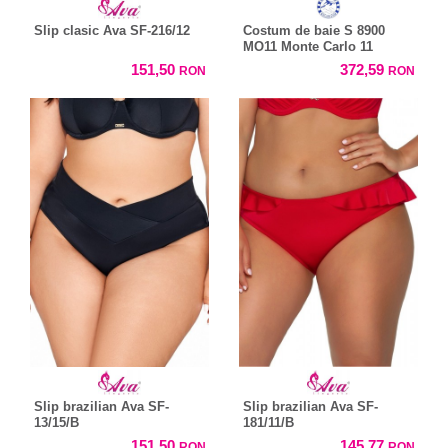
Slip clasic Ava SF-216/12
Costum de baie S 8900
MO11 Monte Carlo 11
151,50
372,59
RON
RON
Slip brazilian Ava SF-
Slip brazilian Ava SF-
13/15/B
181/11/B
151,50
145,77
RON
RON