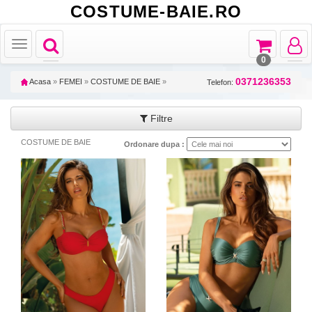
COSTUME-BAIE.RO
Toggle
Toggle
Toggle
Toggle
navigation
navigation
navigat
navigation
0
0371236353
Acasa
»
FEMEI
»
COSTUME DE BAIE
»
Telefon:
Filtre
COSTUME DE BAIE
Ordonare dupa :