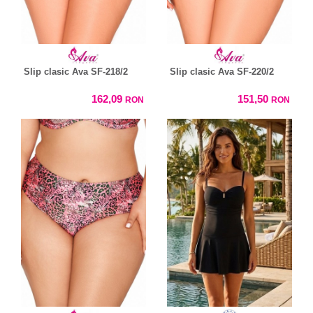
Slip clasic Ava SF-218/2
Slip clasic Ava SF-220/2
162,09
151,50
RON
RON