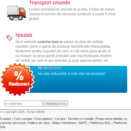
Transport oriunde
Livram comanda ta oriunde te-ai afla. Costul de livrare
variaza in functie de valoarea comenzii si poate fi chiar
gratuit.
Noutati
Noul website
costume-baie.ro
aduce un plus de calitate
clientilor printr-o gama de produse semnificativ imbunatatita.
Multumim pentru suportul pe care ni l-ati oferit pana acum si
va invitam sa descoperiti probabil cele mai frumoase modele
de chiloti, pe care le-am selectat cu grija special pentru voi.
Newsletter
Nu rata reducerile si cele mai noi produse!
© Copyright 2026, Duras Media
Contact
|
Cum cumpar
|
Cum platesc
|
Livrare
|
Termeni si conditii
|
Prelucrarea datelor cu
caracter personal
|
Politica de retur
|
Sfaturi intretinere
|
ANPC
|
Platforma SOL
|
Platforma
SAL