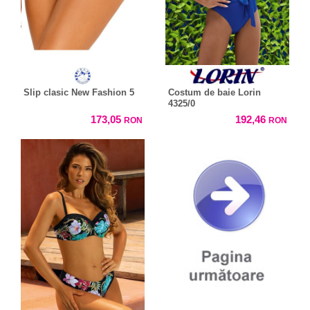
Slip clasic New Fashion 5
Costum de baie Lorin
4325/0
173,05
192,46
RON
RON