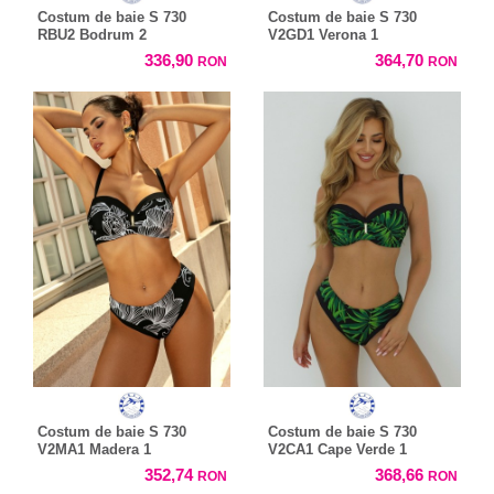
Costum de baie S 730
Costum de baie S 730
RBU2 Bodrum 2
V2GD1 Verona 1
336,90
364,70
RON
RON
Costum de baie S 730
Costum de baie S 730
V2MA1 Madera 1
V2CA1 Cape Verde 1
352,74
368,66
RON
RON