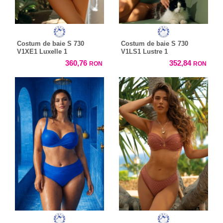
Costum de baie S 730
Costum de baie S 730
V1XE1 Luxelle 1
V1LS1 Lustre 1
360,76
352,84
RON
RON