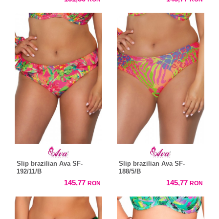
Slip brazilian Ava SF-
Slip brazilian Ava SF-
192/11/B
188/5/B
145,77
145,77
RON
RON