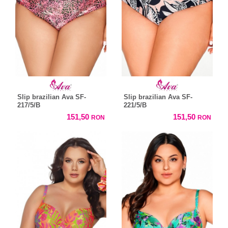
Slip brazilian Ava SF-
Slip brazilian Ava SF-
217/5/B
221/5/B
151,50
151,50
RON
RON