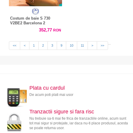
Costum de baie S 730
V2BE2 Barcelona 2
352,77
RON
...
<<
<
1
2
3
9
10
11
>
>>
Plata cu cardul
De acum poti plati mai usor
Tranzactii sigure si fara risc
Nu trebuie sa-ti mai fie frica de tranzactiile online, acum sunt
tot mai sigur si protejate, iar daca nu-ti place produsul, acesta
se poate returna usor.