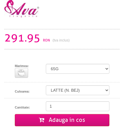
291.95
RON
(tva inclus)
Marimea:
Culoarea:
Cantitate:
Adauga in cos