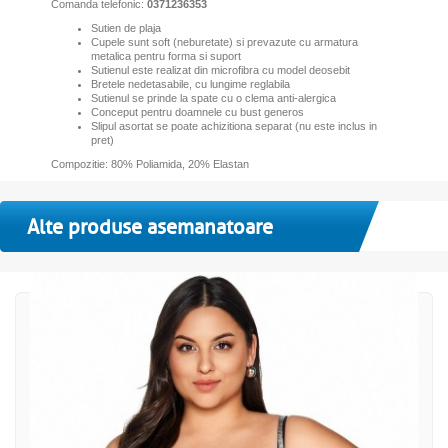
Comanda telefonic:
0371236353
Sutien de plaja
Cupele sunt soft (neburetate) si prevazute cu armatura
metalica pentru forma si suport
Sutienul este realizat din microfibra cu model deosebit
Bretele nedetasabile, cu lungime reglabila
Sutienul se prinde la spate cu o clema anti-alergica
Conceput pentru doamnele cu bust generos
Slipul asortat se poate achizitiona separat (nu este inclus in
pret)
Compozitie: 80% Poliamida, 20% Elastan
Alte produse asemanatoare