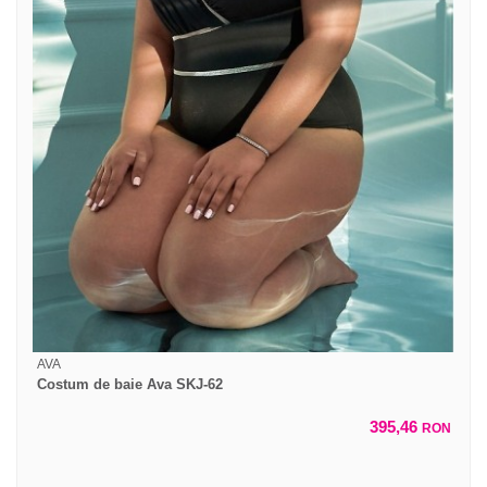
AVA
Costum de baie Ava SKJ-62
395,46
RON