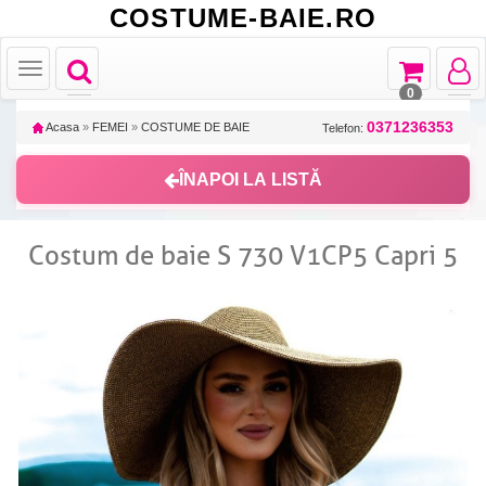
COSTUME-BAIE.RO
Toggle
Toggle
Toggle
Toggle
navigation
navigation
navigat
navigation
0
0371236353
Acasa
»
FEMEI
»
COSTUME DE BAIE
Telefon:
ÎNAPOI LA LISTĂ
Costum de baie S 730 V1CP5 Capri 5