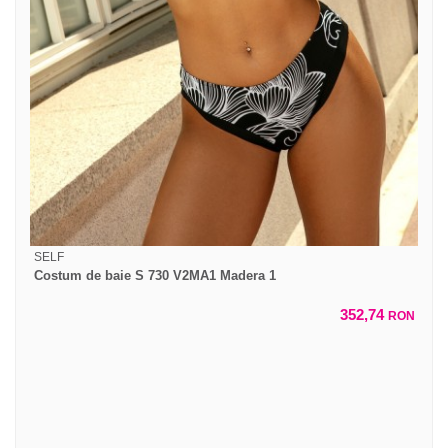
SELF
Costum de baie S 730 V2MA1 Madera 1
352,74
RON