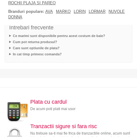
ROCHII PLAJA SI PAREO
Branduri populare:
AVA
MARKO
LORIN
LORMAR
NUVOLE
DONNA
Intrebari frecvente
Ce marimi sunt disponibile pentru acest costum de baie?
Cum pot returna produsul?
Care sunt optiunile de plata?
In cat timp primesc comanda?
Plata cu cardul
De acum poti plati mai usor
Tranzactii sigure si fara risc
Nu trebuie sa-ti mai fie frica de tranzactiile online, acum sunt