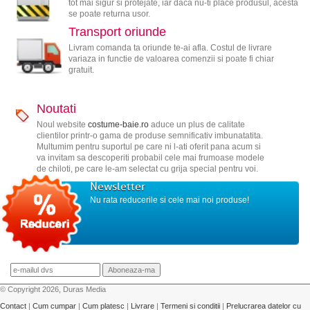
tot mai sigur si protejate, iar daca nu-ti place produsul, acesta
se poate returna usor.
Transport oriunde
Livram comanda ta oriunde te-ai afla. Costul de livrare
variaza in functie de valoarea comenzii si poate fi chiar
gratuit.
Noutati
Noul website
costume-baie.ro
aduce un plus de calitate
clientilor printr-o gama de produse semnificativ imbunatatita.
Multumim pentru suportul pe care ni l-ati oferit pana acum si
va invitam sa descoperiti probabil cele mai frumoase modele
de chiloti, pe care le-am selectat cu grija special pentru voi.
Newsletter
Nu rata reducerile si cele mai noi produse!
© Copyright 2026, Duras Media
Contact
|
Cum cumpar
|
Cum platesc
|
Livrare
|
Termeni si conditii
|
Prelucrarea datelor cu