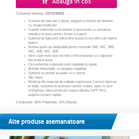
Adauga in cos
Comanda telefonic:
0371236353
Costum de baie din 2 piese, elegant si extrem de feminin,
cu model multicolor
Cupele sutienului sunt intarite si prevazute cu armatura
metalica la baza pentru forma si suport
Sutienul tip balconet ridica bine bustul si are efect de marire
optica
Buretei push-up detasabili pentru marimile 36B, 36C, 38B,
38C, 40B, 40C, 42B
Intre cupe este usor incretit si infrumusetat cu o bijuterie
decorativa aurie
C
ircumferinta sutienului este reglabila la spate
Bretele detasabile, cu lungime reglabila
Sutienul se prinde la spate cu o clema
Slip clasic
Realizat din material de calitate superioara Carvico fabricat
in Italia, rezistent la actiunea razelor solare, opac si usor
(155g/mp), ofera protectie solara ridicata (UPF 50+),
asigura uscare rapida
Compozitie: 85% Poliamida, 15% Elastan
Alte produse asemanatoare