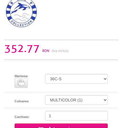
352.77
RON
(tva inclus)
Marimea:
Culoarea:
Cantitate: