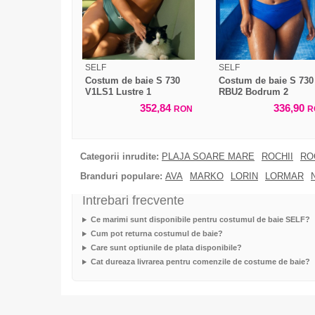
SELF
SELF
Costum de baie S 730
Costum de baie S 730
V1LS1 Lustre 1
RBU2 Bodrum 2
352,84
336,90
RON
R
Categorii inrudite:
PLAJA SOARE MARE
ROCHII
RO
Branduri populare:
AVA
MARKO
LORIN
LORMAR
Intrebari frecvente
Ce marimi sunt disponibile pentru costumul de baie SELF?
Cum pot returna costumul de baie?
Care sunt optiunile de plata disponibile?
Cat dureaza livrarea pentru comenzile de costume de baie?