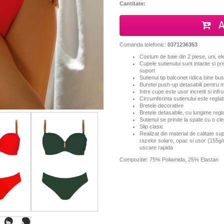
Cantitate:
A
Comanda telefonic:
0371236353
Costum de baie din 2 piese, uni, el
Cupele sutienului sunt intarite si 
suport
Sutienul tip balconet ridica bine bus
Buretei push-up detasabili pentru 
Intre cupe este usor incretit si in
Circumferinta sutienului este reglab
Bretele decorative
Bretele detasabile, cu lungime regla
Sutienul se prinde la spate cu o cl
Slip clasic
Realizat din material de calitate sup
razelor solare, opac si usor (155g/
uscare rapida
Compozitie: 75% Poliamida, 25% Elastan