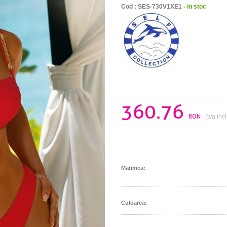
Cod : SES-730V1XE1 -
in stoc
360.76
RON
(tva inc
Marimea:
Culoarea: