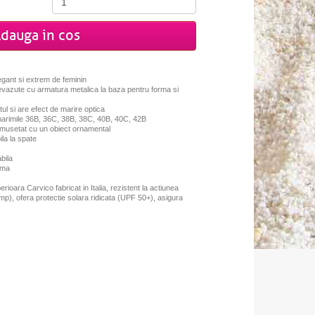
dauga in cos
egant si extrem de feminin
prevazute cu armatura metalica la baza pentru forma si
tul si are efect de marire optica
marimile 36B, 36C, 38B, 38C, 40B, 40C, 42B
frumusetat cu un obiect ornamental
ila la spate
bila
ema
erioara Carvico fabricat in Italia, rezistent la actiunea
mp), ofera protectie solara ridicata (UPF 50+), asigura