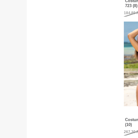
Costum
723 (8)
184,89
Costum
(10)
267,30