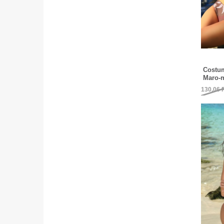
Costum
Maro-m
130,06