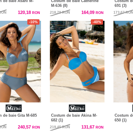
 de baie Asani M-
Costum de baie Catherine
Costum de
M-636 (8)
691 (3)
120,18
164,09
RON
218,79
RON
173,67
RO
RON
RON
-10%
-40%
 de baie Gita M-685
Costum de baie Akina M-
Costum de
682 (1)
650 (1)
240,57
131,67
RON
219,45
RON
RON
RON