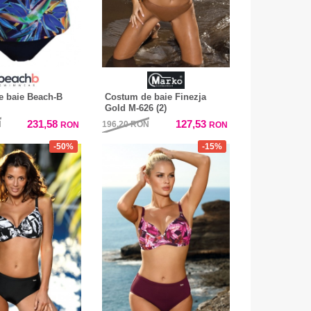
 baie Beach-B
Costum de baie Finezja
Gold M-626 (2)
231,58
127,53
N
196,20
RON
RON
RON
-50%
-15%