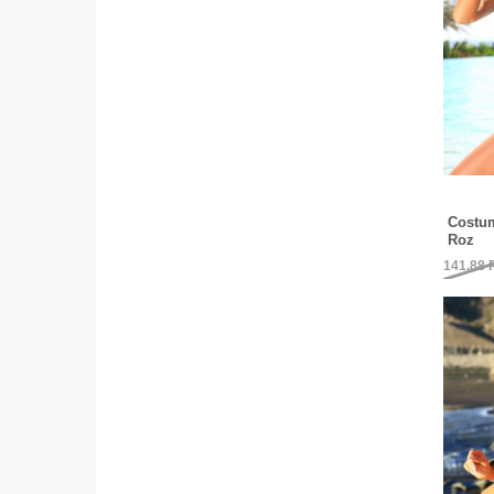
Costum
Roz
141,88