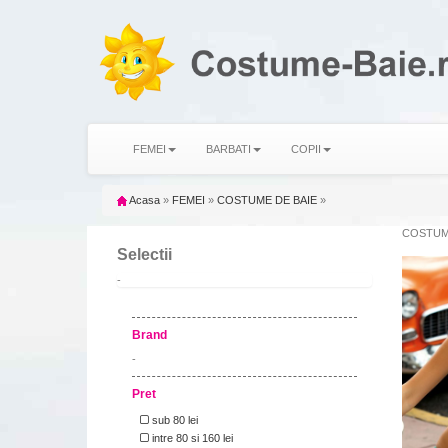
FEMEI
BARBATI
COPII
Acasa
»
FEMEI
»
COSTUME DE BAIE
»
COSTUM
Selectii
-
Brand
-
Pret
sub 80 lei
intre 80 si 160 lei