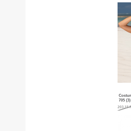
Costum
705 (3)
203,15