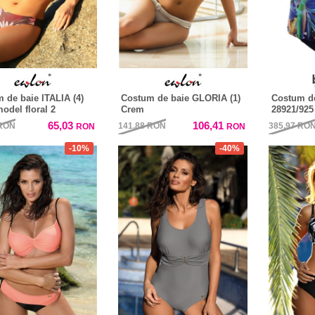
 de baie ITALIA (4)
Costum de baie GLORIA (1)
Costum de
odel floral 2
Crem
28921/925
65,03
106,41
RON
141,88
RON
385,97
RO
RON
RON
-10%
-40%