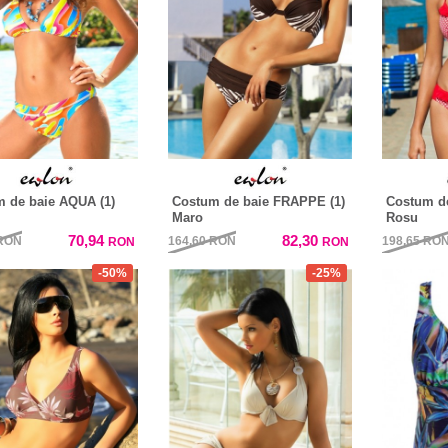
 de baie AQUA (1)
Costum de baie FRAPPE (1)
Costum de
Maro
Rosu
70,94
82,30
RON
164,60
RON
198,65
RO
RON
RON
-50%
-25%