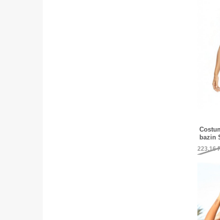
Costum
bazin 
223,16