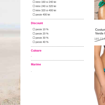
intre 160 si 240 lei
intre 240 si 320 lei
intre 320 si 400 lei
peste 400 lei
Discount
Costum
peste 10 %
Verde 
peste 20 %
peste 30 %
185,72
peste 40 %
Culoare
-
Marime
-