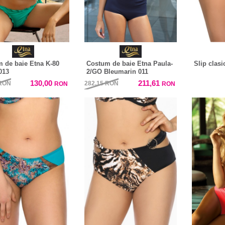
 de baie Etna K-80
Costum de baie Etna Paula-
Slip clasi
013
2/GO Bleumarin 011
130,00
211,61
RON
282,15
RON
RON
RON