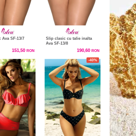
c Ava SF-13/7
Slip clasic cu talie inalta
Ava SF-13/8
151,50
190,60
RON
RON
-40%