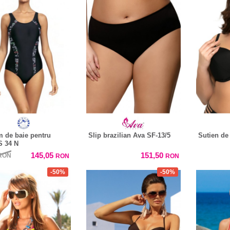
 de baie pentru
Slip brazilian Ava SF-13/5
Sutien de
S 34 N
145,05
151,50
RON
RON
RON
-50%
-50%