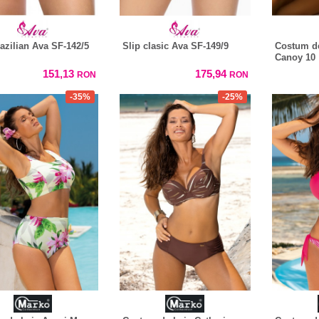
razilian Ava SF-142/5
Slip clasic Ava SF-149/9
Costum de
Canoy 10
151,13
175,94
RON
RON
-35%
-25%