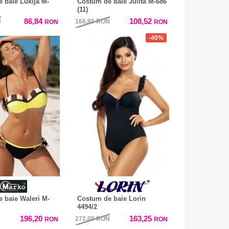
 baie Lukija M-
Costum de baie Julita M-686
(11)
86,84
108,52
N
166,95
RON
RON
RON
-40%
 baie Waleri M-
Costum de baie Lorin
4494/2
196,20
163,25
272,09
RON
RON
RON