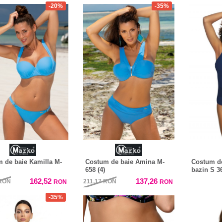
-20%
-35%
 de baie Kamilla M-
Costum de baie Amina M-
Costum de
658 (4)
bazin S 3
162,52
137,26
RON
211,17
RON
RON
RON
-35%