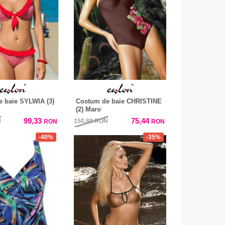
 baie SYLWIA (3)
Costum de baie CHRISTINE
(2) Maro
99,33
75,44
N
150,88
RON
RON
RON
-40%
-35%