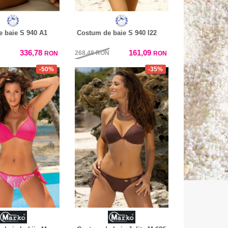
 baie S 940 A1
Costum de baie S 940 I22
336,78
161,09
268,48
RON
RON
RON
-50%
-35%