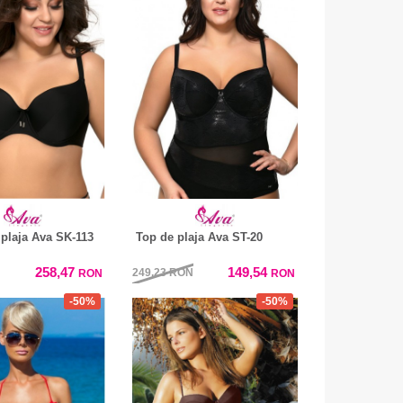
 plaja Ava SK-113
Top de plaja Ava ST-20
258,47
149,54
249,23
RON
RON
RON
-50%
-50%