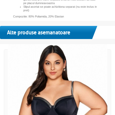
pe placul dumneavoastra
Slipul asortat se poate achizitiona separat (nu este inclus in
pret)
Compozitie: 80% Poliamida, 20% Elastan
Alte produse asemanatoare