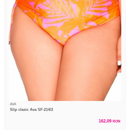
AVA
Slip clasic Ava SF-214/2
162,09
RON