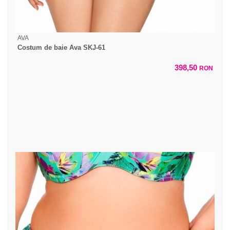
AVA
Costum de baie Ava SKJ-61
398,50
RON