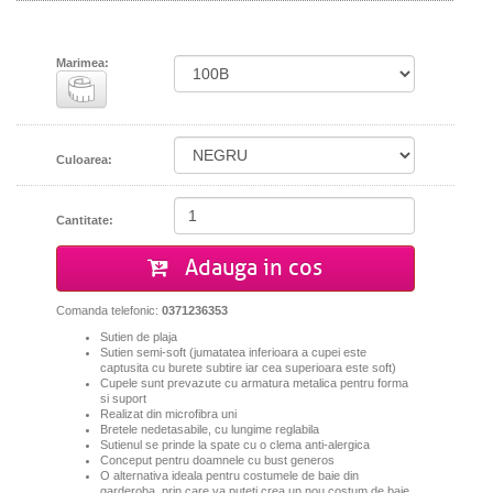
Marimea:
Culoarea:
Cantitate:
Adauga in cos
Comanda telefonic:
0371236353
Sutien de plaja
Sutien semi-soft (jumatatea inferioara a cupei este
captusita cu burete subtire iar cea superioara este soft)
Cupele sunt prevazute cu armatura metalica pentru forma
si suport
Realizat din microfibra uni
Bretele nedetasabile, cu lungime reglabila
Sutienul se prinde la spate cu o clema anti-alergica
Conceput pentru doamnele cu bust generos
O alternativa ideala pentru costumele de baie din
garderoba, prin care va puteti crea un nou costum de baie