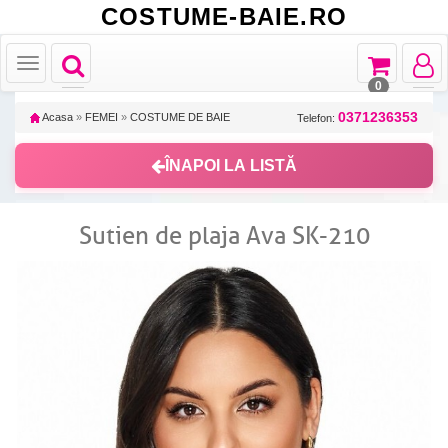
COSTUME-BAIE.RO
Toggle
Toggle
Toggle
Toggle
navigation
navigation
navigat
navigation
0
0371236353
Acasa
»
FEMEI
»
COSTUME DE BAIE
Telefon:
ÎNAPOI LA LISTĂ
Sutien de plaja Ava SK-210