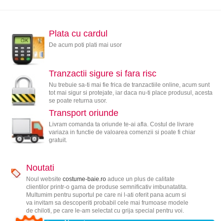
Plata cu cardul
De acum poti plati mai usor
Tranzactii sigure si fara risc
Nu trebuie sa-ti mai fie frica de tranzactiile online, acum sunt
tot mai sigur si protejate, iar daca nu-ti place produsul, acesta
se poate returna usor.
Transport oriunde
Livram comanda ta oriunde te-ai afla. Costul de livrare
variaza in functie de valoarea comenzii si poate fi chiar
gratuit.
Noutati
Noul website
costume-baie.ro
aduce un plus de calitate
clientilor printr-o gama de produse semnificativ imbunatatita.
Multumim pentru suportul pe care ni l-ati oferit pana acum si
va invitam sa descoperiti probabil cele mai frumoase modele
de chiloti, pe care le-am selectat cu grija special pentru voi.