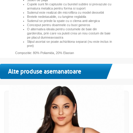
Sutien de plaja
Cupele sunt fin captusite cu buretel subtire si prevazute cu
armatura metalica pentru forma si suport
S
utienul este realizat din microfibra cu model deosebit
Bretele nedetasabile, cu lungime reglabila
Sutienul se prinde la spate cu o clema anti-alergica
Conceput pentru doamnele cu bust generos
O alternativa ideala pentru costumele de baie din
garderoba, prin care va puteti crea un nou costum de baie
pe placul dumneavoastra
Slipul asortat se poate achizitiona separat (nu este inclus in
pret)
Compozitie: 80% Poliamida, 20% Elastan
Alte produse asemanatoare