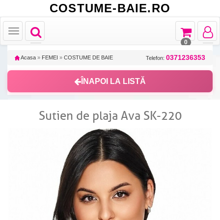
COSTUME-BAIE.RO
Toggle
Toggle
Toggle
Toggle
navigation
navigation
navigat
navigation
0
0371236353
Acasa
»
FEMEI
»
COSTUME DE BAIE
Telefon:
ÎNAPOI LA LISTĂ
Sutien de plaja Ava SK-220