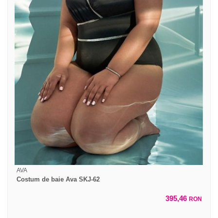
AVA
Costum de baie Ava SKJ-62
395,46
RON