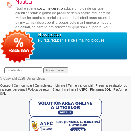
Noutati
Noul website
costume-baie.ro
aduce un plus de calitate
clientilor printr-o gama de produse semnificativ imbunatatita.
Multumim pentru suportul pe care ni l-ati oferit pana acum si
va invitam sa descoperiti probabil cele mai frumoase modele
de chiloti, pe care le-am selectat cu grija special pentru voi.
Newsletter
Nu rata reducerile si cele mai noi produse!
© Copyright 2026, Duras Media
Contact
|
Cum cumpar
|
Cum platesc
|
Livrare
|
Termeni si conditii
|
Prelucrarea datelor cu
caracter personal
|
Politica de retur
|
Sfaturi intretinere
|
ANPC
|
Platforma SOL
|
Platforma
SAL