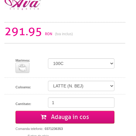
291.95
RON
(tva inclus)
Marimea:
Culoarea:
Cantitate:
Adauga in cos
Comanda telefonic:
0371236353