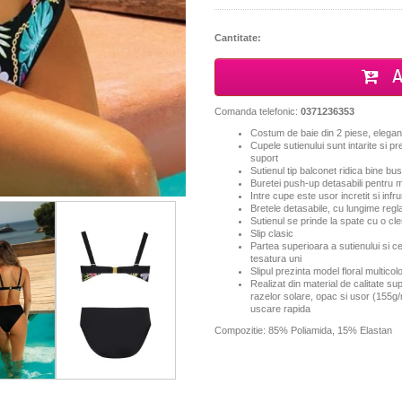
Cantitate:
A
Comanda telefonic:
0371236353
Costum de baie din 2 piese, elegant
Cupele sutienului sunt intarite si 
suport
Sutienul tip balconet ridica bine bus
Buretei push-up detasabili pentru 
Intre cupe este usor incretit si inf
Bretele detasabile, cu lungime regla
Sutienul se prinde la spate cu o cl
Slip clasic
Partea superioara a sutienului si ce
tesatura uni
Slipul prezinta model floral multicolo
Realizat din material de calitate sup
razelor solare, opac si usor (155g/
uscare rapida
Compozitie: 85% Poliamida, 15% Elastan