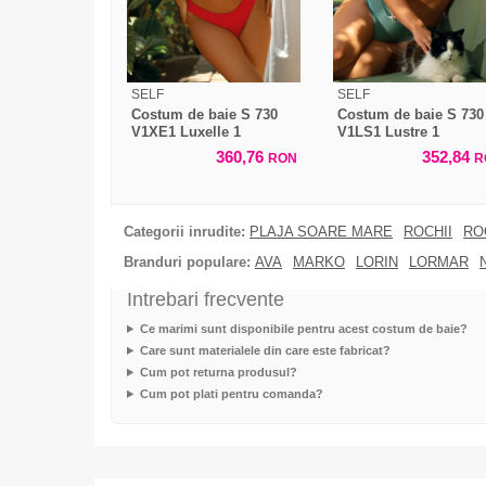
SELF
SELF
Costum de baie S 730
Costum de baie S 730
V1XE1 Luxelle 1
V1LS1 Lustre 1
360,76
352,84
RON
R
Categorii inrudite:
PLAJA SOARE MARE
ROCHII
RO
Branduri populare:
AVA
MARKO
LORIN
LORMAR
Intrebari frecvente
Ce marimi sunt disponibile pentru acest costum de baie?
Care sunt materialele din care este fabricat?
Cum pot returna produsul?
Cum pot plati pentru comanda?