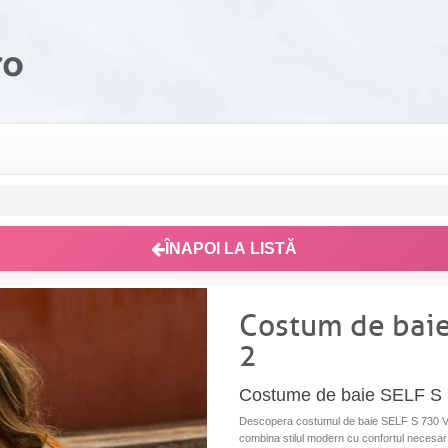
ÎNAPOI LA LISTĂ
Costum de baie
2
Costume de baie SELF S
Descopera costumul de baie SELF S 730 V2B
combina stilul modern cu confortul necesar 