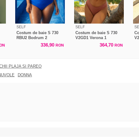
SELF
SELF
SE
Costum de baie S 730
Costum de baie S 730
Co
RBU2 Bodrum 2
V2GD1 Verona 1
V2
336,90
364,70
ON
RON
RON
CHII PLAJA SI PAREO
NUVOLE
DONNA