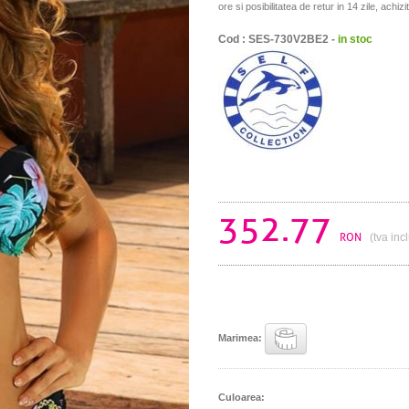
ore si posibilitatea de retur in 14 zile, achizi
Cod : SES-730V2BE2 -
in stoc
352.77
RON
(tva inc
Marimea:
Culoarea: