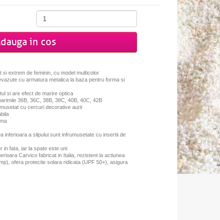
dauga in cos
 si extrem de feminin, cu model multicolor
prevazute cu armatura metalica la baza pentru forma si
tul si are efect de marire optica
marimile 36B, 36C, 38B, 38C, 40B, 40C, 42B
rumusetat cu cercuri decorative aurii
bila
ema
a inferioara a slipului sunt infrumusetate cu insertii de
r in fata, iar la spate este uni
erioara Carvico fabricat in Italia, rezistent la actiunea
mp), ofera protectie solara ridicata (UPF 50+), asigura