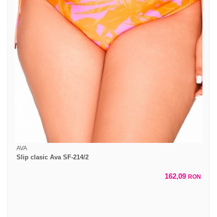
AVA
Slip clasic Ava SF-214/2
162,09
RON