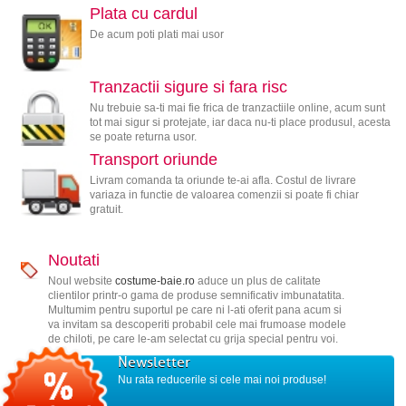
Plata cu cardul
De acum poti plati mai usor
Tranzactii sigure si fara risc
Nu trebuie sa-ti mai fie frica de tranzactiile online, acum sunt
tot mai sigur si protejate, iar daca nu-ti place produsul, acesta
se poate returna usor.
Transport oriunde
Livram comanda ta oriunde te-ai afla. Costul de livrare
variaza in functie de valoarea comenzii si poate fi chiar
gratuit.
Noutati
Noul website
costume-baie.ro
aduce un plus de calitate
clientilor printr-o gama de produse semnificativ imbunatatita.
Multumim pentru suportul pe care ni l-ati oferit pana acum si
va invitam sa descoperiti probabil cele mai frumoase modele
de chiloti, pe care le-am selectat cu grija special pentru voi.
Newsletter
Nu rata reducerile si cele mai noi produse!