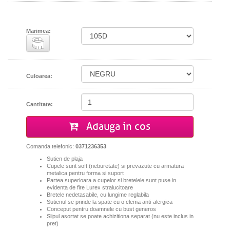
Marimea:
Culoarea:
Cantitate:
Adauga in cos
Comanda telefonic:
0371236353
Sutien de plaja
Cupele sunt soft (neburetate) si prevazute cu armatura
metalica pentru forma si suport
Pa
rtea superioara a cupelor si bretelele sunt puse in
evidenta de fire Lurex stralucitoare
Bretele nedetasabile, cu lungime reglabila
Sutienul se prinde la spate cu o clema anti-alergica
Conceput pentru doamnele cu bust generos
Slipul asortat se poate achizitiona separat (nu este inclus in
pret)