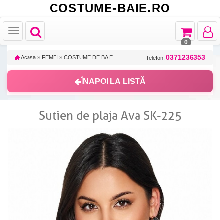
COSTUME-BAIE.RO
Toggle
Toggle
Toggle
Toggle
navigation
navigation
navigat
navigation
0
0371236353
Acasa
»
FEMEI
»
COSTUME DE BAIE
Telefon:
ÎNAPOI LA LISTĂ
Sutien de plaja Ava SK-225