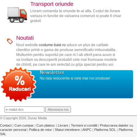
Transport oriunde
Livram comanda ta oriunde te-ai afla. Costul de livrare
variaza in functie de valoarea comenzii si poate fi chiar
gratuit.
Noutati
Noul website
costume-baie.ro
aduce un plus de calitate
clientilor printr-o gama de produse semnificativ imbunatatita.
Multumim pentru suportul pe care ni l-ati oferit pana acum si
va invitam sa descoperiti probabil cele mai frumoase modele
de chiloti, pe care le-am selectat cu grija special pentru voi.
Newsletter
Nu rata reducerile si cele mai noi produse!
© Copyright 2026, Duras Media
Contact
|
Cum cumpar
|
Cum platesc
|
Livrare
|
Termeni si conditii
|
Prelucrarea datelor cu
caracter personal
|
Politica de retur
|
Sfaturi intretinere
|
ANPC
|
Platforma SOL
|
Platforma
SAL