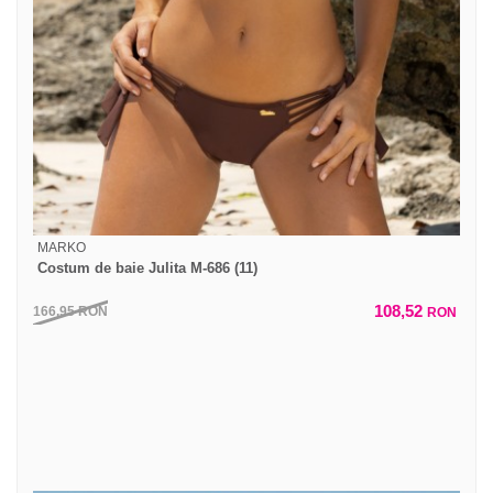
MARKO
Costum de baie Julita M-686 (11)
108,52
166,95
RON
RON