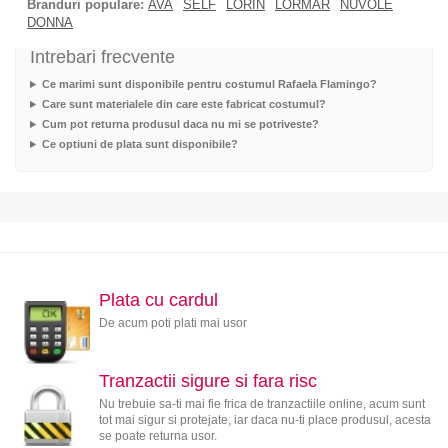
Branduri populare:
AVA
SELF
LORIN
LORMAR
NUVOLE
DONNA
Intrebari frecvente
Ce marimi sunt disponibile pentru costumul Rafaela Flamingo?
Care sunt materialele din care este fabricat costumul?
Cum pot returna produsul daca nu mi se potriveste?
Ce optiuni de plata sunt disponibile?
Plata cu cardul
De acum poti plati mai usor
Tranzactii sigure si fara risc
Nu trebuie sa-ti mai fie frica de tranzactiile online, acum sunt
tot mai sigur si protejate, iar daca nu-ti place produsul, acesta
se poate returna usor.