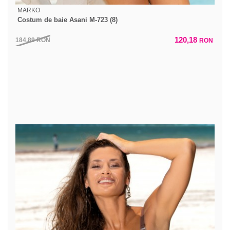
MARKO
Costum de baie Asani M-723 (8)
120,18
184,89
RON
RON