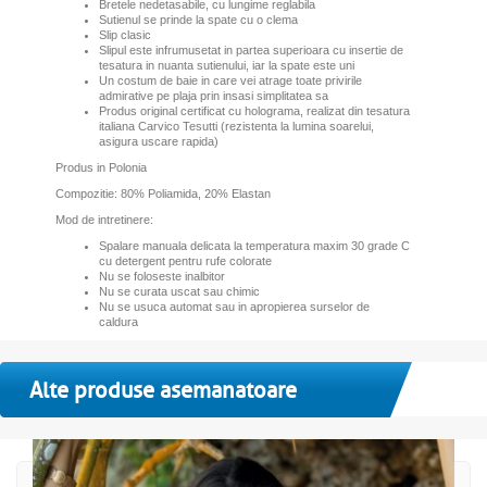
Bretele nedetasabile, cu lungime reglabila
Sutienul se prinde la spate cu o clema
Slip clasic
Slipul este infrumusetat in partea superioara cu insertie de
tesatura in nuanta sutienului, iar la spate este uni
Un costum de baie in care vei atrage toate privirile
admirative pe plaja prin insasi simplitatea sa
Produs original certificat cu holograma, realizat din tesatura
italiana Carvico Tesutti (rezistenta la lumina soarelui,
asigura uscare rapida)
Produs in Polonia
Compozitie: 80% Poliamida, 20% Elastan
Mod de intretinere:
Spalare manuala delicata la temperatura maxim 30 grade C
cu detergent pentru rufe colorate
Nu se foloseste inalbitor
Nu se curata uscat sau chimic
Nu se usuca automat sau in apropierea surselor de
caldura
Alte produse asemanatoare