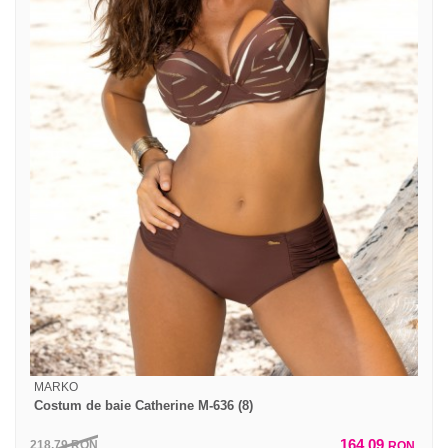
MARKO
Costum de baie Catherine M-636 (8)
164,09
218,79
RON
RON