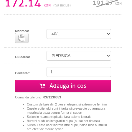
172.14
191.27
RON
RON
(tva inclus)
Marimea:
Culoarea:
Cantitate:
Adauga in cos
Comanda telefonic:
0371236353
Costum de baie din 2 piese, elegant si extrem de feminin
Cupele sutienului sunt intarite si prevazute cu armatura
metalica la baza pentru forma si suport
Sutien in nuanta tropicala, fara balene laterale
Buretei push-up integrati in cupa (nu se pot detasa)
Sutienul este usor incretit intre cupe, ridica bine bustul si
are efect de marire optica