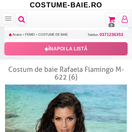
COSTUME-BAIE.RO
Toggle
Toggle
Toggle
Toggle
navigation
navigation
navigat
navigation
0
0371236353
Acasa
»
FEMEI
»
COSTUME DE BAIE
Telefon:
ÎNAPOI LA LISTĂ
Costum de baie Rafaela Flamingo M-
622 (6)