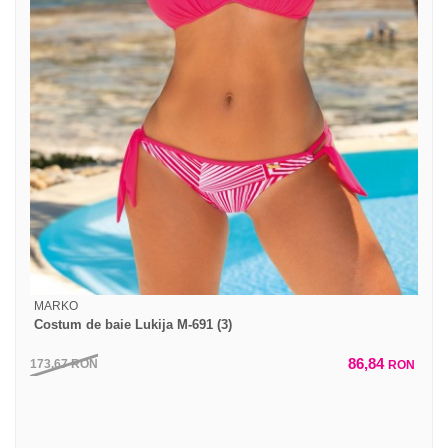
MARKO
Costum de baie Lukija M-691 (3)
86,84
173,67
RON
RON