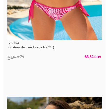
MARKO
Costum de baie Lukija M-691 (3)
86,84
173,67
RON
RON