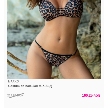
MARKO
Costum de baie Jail M-713 (2)
160,25
213,66
RON
RON