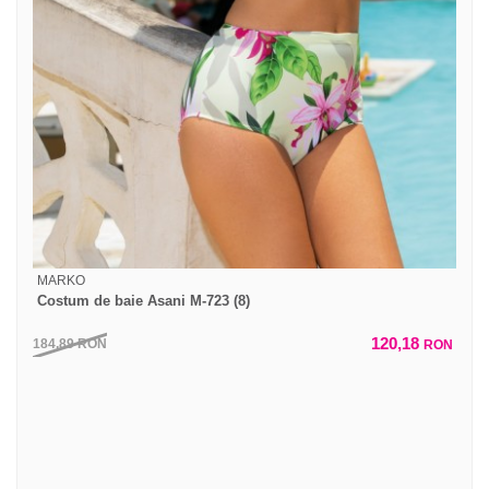
MARKO
Costum de baie Asani M-723 (8)
120,18
184,89
RON
RON