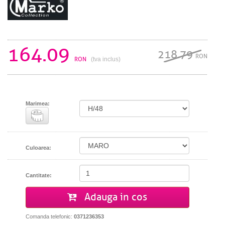
164.09
218.79
RON
RON
(tva inclus)
Marimea:
Culoarea:
Cantitate:
Adauga in cos
Comanda telefonic:
0371236353