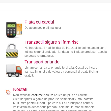
Plata cu cardul
De acum poti plati mai usor
Tranzactii sigure si fara risc
Nu trebuie sa-ti mai fie frica de tranzactiile online, acum sunt
tot mai sigur si protejate, iar daca nu-ti place produsul, acesta
se poate returna usor.
Transport oriunde
Livram comanda ta oriunde te-ai afla. Costul de livrare
variaza in functie de valoarea comenzii si poate fi chiar
gratuit.
Noutati
Noul website
costume-baie.ro
aduce un plus de calitate
clientilor printr-o gama de produse semnificativ imbunatatita.
Multumim pentru suportul pe care ni l-ati oferit pana acum si
va invitam sa descoperiti probabil cele mai frumoase modele
de chiloti, pe care le-am selectat cu grija special pentru voi.