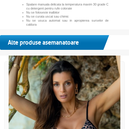
Spalare manuala delicata la temperatura maxim 30 grade C
cu detergent pentru rufe colorate
Nu se foloseste inalbitor
Nu se curata uscat sau chimic
Nu se usuca automat sau in apropierea surselor de
caldura
Alte produse asemanatoare