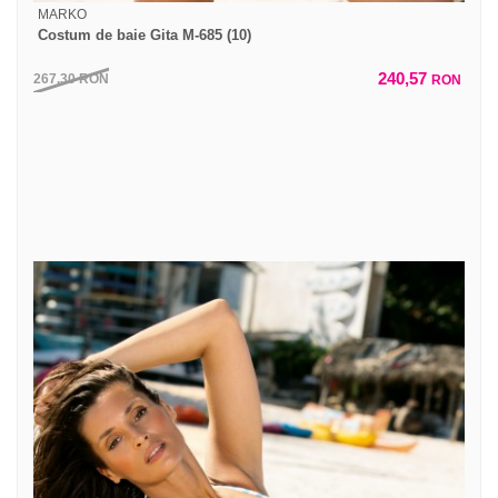
MARKO
Costum de baie Gita M-685 (10)
240,57
267,30
RON
RON