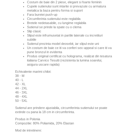
Costum de baie din 2 piese, elegant si foarte feminin
Cupele sutienului sunt intarite si prevazute cu armatura
metalica la baza pentru forma si suport
Fara buretei push-up
Circumferinta sutienului este reglabila
Bretele nedetasabile, cu lungime reglabila
Sutienul se prinde la spate cu o clema
Slip clasic
Slipul este infrumusetat in partile laterale cu incretituri
subtile
Sutienul prezinta model deosebit, iar slipul este uni
Un costum de baie ce iti va conferi sex-appeal si care iti va
pune bronzul in evidenta
Produs original certificat cu holograma, realizat din tesatura
italiana Carvico Tesutti (rezistenta la lumina soarelui,
asigura uscare rapida)
Echivalente marimi chilot:
38 - M
40 - L
42 - XL
44 - 2XL
46 - 3XL
48 - 4XL
50 - 5XL
Sutienul are prindere ajustabila, circumferinta sutienului se poate
extinde cu pana la 18 cm in circumferinta.
Produs in Polonia
Compozitie: 80% Poliamida, 20% Elastan
Mod de intretinere: