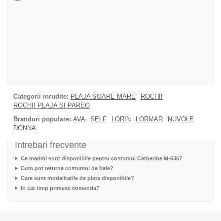
Categorii inrudite:
PLAJA SOARE MARE
ROCHII
ROCHII PLAJA SI PAREO
Branduri populare:
AVA
SELF
LORIN
LORMAR
NUVOLE
DONNA
Intrebari frecvente
Ce marimi sunt disponibile pentru costumul Catherine M-636?
Cum pot returna costumul de baie?
Care sunt modalitatile de plata disponibile?
In cat timp primesc comanda?