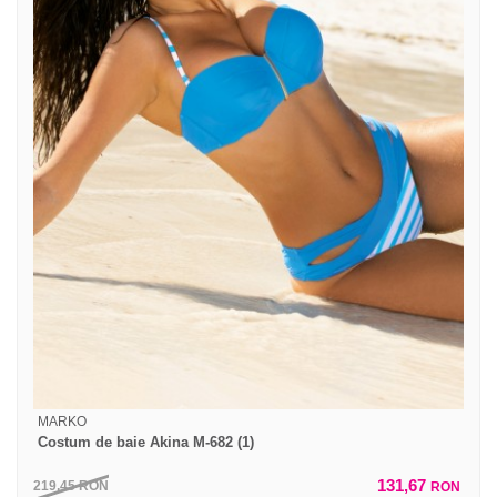
MARKO
Costum de baie Akina M-682 (1)
131,67
219,45
RON
RON