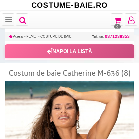
COSTUME-BAIE.RO
Toggle
Toggle
Toggle
Toggle
navigation
navigation
navigat
navigation
0
0371236353
Acasa
»
FEMEI
»
COSTUME DE BAIE
Telefon:
ÎNAPOI LA LISTĂ
Costum de baie Catherine M-636 (8)