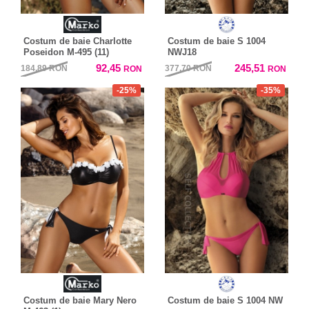
Costum de baie Charlotte
Costum de baie S 1004
Poseidon M-495 (11)
NWJ18
92,45
245,51
184,89
RON
377,70
RON
RON
RON
-25%
-35%
Costum de baie Mary Nero
Costum de baie S 1004 NW