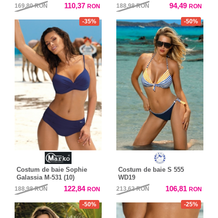
110,37
94,49
169,80
RON
188,98
RON
RON
RON
-35%
-50%
Costum de baie Sophie
Costum de baie S 555
Galassia M-531 (10)
WD19
122,84
106,81
188,98
RON
213,62
RON
RON
RON
-50%
-25%