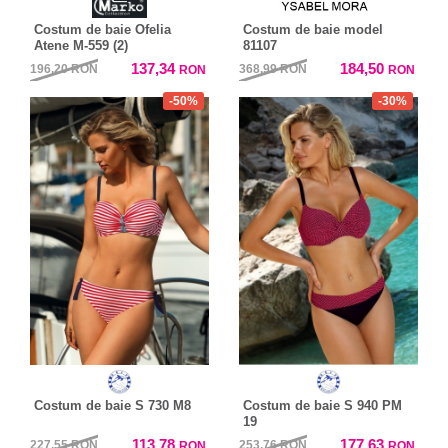
Costum de baie Ofelia
Costum de baie model
Atene M-559 (2)
81107
137,34
184,50
196,20
RON
368,99
RON
RON
RON
-50%
-30%
Costum de baie S 730 M8
Costum de baie S 940 PM
19
113,78
177,63
227,55
RON
253,76
RON
RON
RON