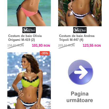
Costum de baie Olivia
Costum de baie Andrea
Origami M-419 (2)
Tripoli M-447 (4)
101,93
123,55
156,82
RON
205,92
RON
RON
RON
-35%