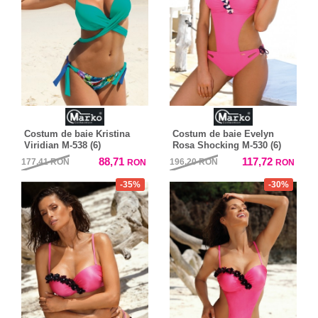
Costum de baie Kristina
Costum de baie Evelyn
Viridian M-538 (6)
Rosa Shocking M-530 (6)
88,71
117,72
177,41
RON
196,20
RON
RON
RON
-35%
-30%