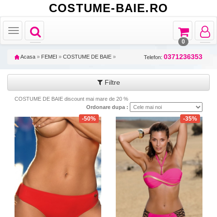
COSTUME-BAIE.RO
Toggle
Toggle
Toggle
Toggle
navigation
navigation
navigat
navigation
0
0371236353
Acasa
»
FEMEI
»
COSTUME DE BAIE
»
Telefon:
Filtre
COSTUME DE BAIE discount mai mare de 20 %
Ordonare dupa :
-50%
-35%