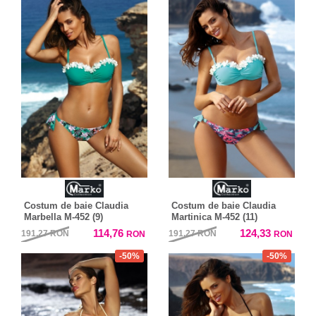
Costum de baie Claudia
Costum de baie Claudia
Marbella M-452 (9)
Martinica M-452 (11)
114,76
124,33
191,27
RON
191,27
RON
RON
RON
-50%
-50%