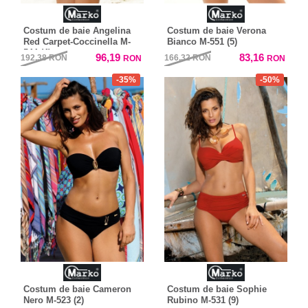
Costum de baie Angelina
Costum de baie Verona
Red Carpet-Coccinella M-
Bianco M-551 (5)
544 (4)
96,19
83,16
192,38
RON
166,32
RON
RON
RON
-35%
-50%
Costum de baie Cameron
Costum de baie Sophie
Nero M-523 (2)
Rubino M-531 (9)