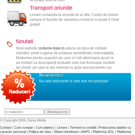
se poate returna usor.
Transport oriunde
Livram comanda ta oriunde te-ai afla. Costul de livrare
variaza in functie de valoarea comenzii si poate fi chiar
gratuit.
Noutati
Noul website
costume-baie.ro
aduce un plus de calitate
clientilor printr-o gama de produse semnificativ imbunatatita.
Multumim pentru suportul pe care ni l-ati oferit pana acum si
va invitam sa descoperiti probabil cele mai frumoase modele
de chiloti, pe care le-am selectat cu grija special pentru voi.
Newsletter
Nu rata reducerile si cele mai noi produse!
© Copyright 2026, Duras Media
Contact
|
Cum cumpar
|
Cum platesc
|
Livrare
|
Termeni si conditii
|
Prelucrarea datelor cu
caracter personal
|
Politica de retur
|
Sfaturi intretinere
|
ANPC
|
Platforma SOL
|
Platforma