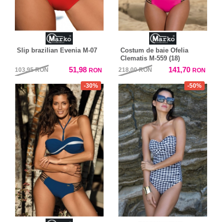
Slip brazilian Evenia M-07
Costum de baie Ofelia
Clematis M-559 (18)
51,98
141,70
103,95
RON
218,00
RON
RON
RON
-30%
-50%