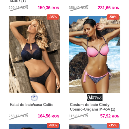
M-463 (1)
150,36
231,66
200,48
RON
356,40
RON
RON
RON
-35%
-50%
Halat de baie/casa Cattie
Costum de baie Cindy
Cosmo-Origami M-454 (1)
164,56
57,92
253,17
RON
115,83
RON
RON
RON
-40%
-35%