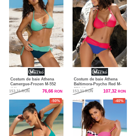
Costum de baie Athena
Costum de baie Athena
Camergue-Frozen M-552
Baltimora-Psycho Red M-
(10)
552 (4)
76,66
107,32
153,31
RON
153,31
RON
RON
RON
-50%
-40%