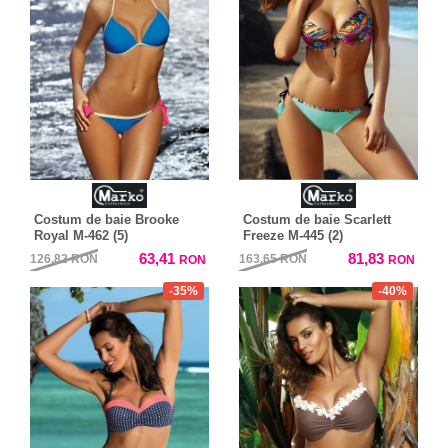
Costum de baie Brooke
Costum de baie Scarlett
Royal M-462 (5)
Freeze M-445 (2)
63,41
81,83
126,82
RON
163,65
RON
RON
RON
-35%
-40%