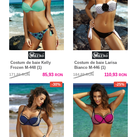
Costum de baie Kelly
Costum de baie Larisa
Frozen M-448 (1)
Bianco M-446 (1)
85,93
110,93
171,86
RON
184,89
RON
RON
RON
-30%
-25%