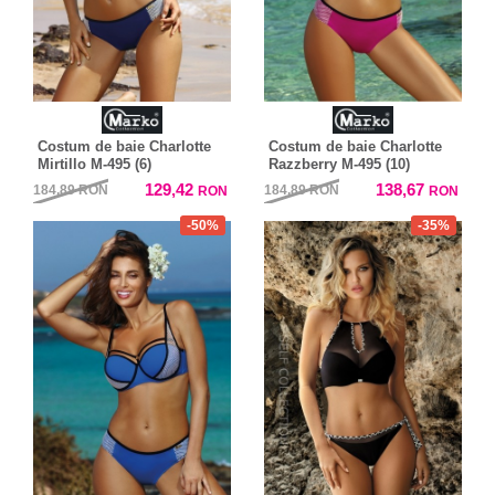
Costum de baie Charlotte
Costum de baie Charlotte
Mirtillo M-495 (6)
Razzberry M-495 (10)
129,42
138,67
184,89
RON
184,89
RON
RON
RON
-50%
-35%