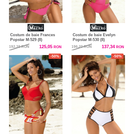
Costum de baie Frances
Costum de baie Evelyn
Popstar M-529 (8)
Popstar M-530 (8)
125,05
137,34
192,38
RON
196,20
RON
RON
RON
-50%
-50%