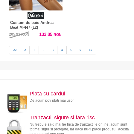
Costum de baie Andrea
Beat M-447 (12)
133,85
205,92
RON
RON
<<
<
1
2
3
4
5
>
>>
Plata cu cardul
De acum poti plati mai usor
Tranzactii sigure si fara risc
Nu trebuie sa-ti mai fie frica de tranzactiile online, acum sunt
tot mai sigur si protejate, iar daca nu-ti place produsul, acesta