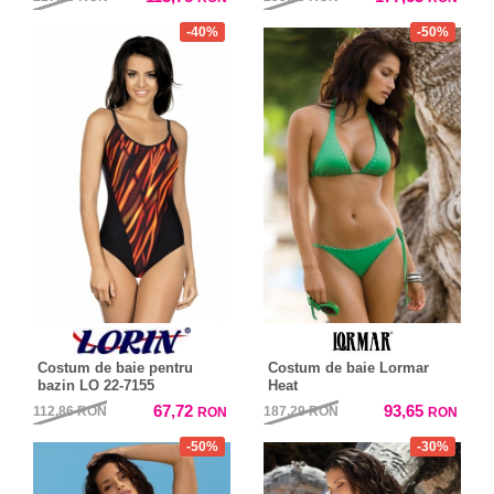
-40%
-50%
Costum de baie pentru
Costum de baie Lormar
bazin LO 22-7155
Heat
67,72
93,65
112,86
RON
187,29
RON
RON
RON
-50%
-30%