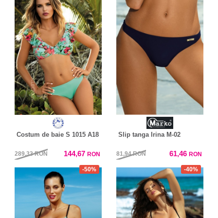
Costum de baie S 1015 A18
Slip tanga Irina M-02
144,67
61,46
289,33
RON
81,94
RON
RON
RON
-50%
-40%