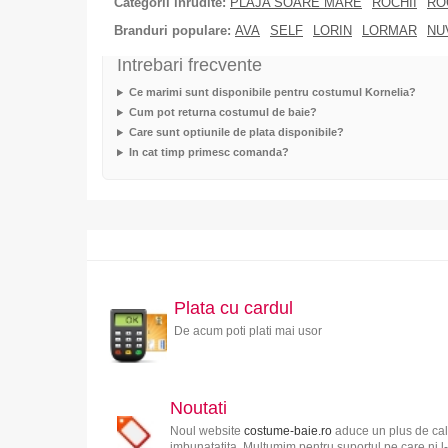
Categorii inrudite:
PLAJA SOARE MARE
ROCHII
RO
Branduri populare:
AVA
SELF
LORIN
LORMAR
NU
Intrebari frecvente
Ce marimi sunt disponibile pentru costumul Kornelia?
Cum pot returna costumul de baie?
Care sunt optiunile de plata disponibile?
In cat timp primesc comanda?
Plata cu cardul
De acum poti plati mai usor
Noutati
Noul website
costume-baie.ro
aduce un plus de cali
imbunatatita. Multumim pentru suportul pe care ni l-