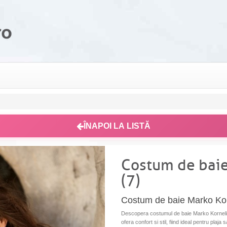
ÎNAPOI LA LISTĂ
Costum de baie
(7)
Costum de baie Marko Ko
Descopera costumul de baie Marko Kornelia
ofera confort si stil, fiind ideal pentru plaja