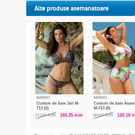
Alte produse asemanatoare
MARKO
MARKO
Costum de baie Jail M-
Costum de baie Asani
713 (2)
M-723 (8)
160,25
120,18
213,66
RON
184,89
RON
RON
R