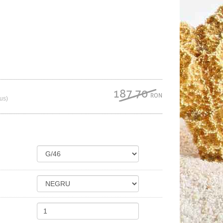
187.70
RON
lus)