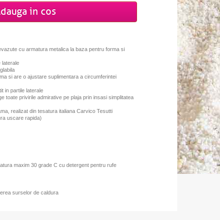
dauga in cos
prevazute cu armatura metalica la baza pentru forma si
 laterale
glabila
ema si are o ajustare suplimentara a circumferintei
it in partile laterale
 toate privirile admirative pe plaja prin insasi simplitatea
ama, realizat din tesatura italiana Carvico Tesutti
gura uscare rapida)
ratura maxim 30 grade C cu detergent pentru rufe
erea surselor de caldura