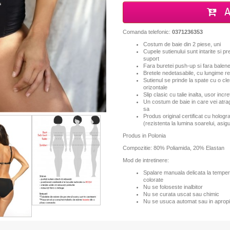
A
Comanda telefonic:
0371236353
Costum de baie din 2 piese, uni
Cupele sutienului sunt intarite si 
suport
Fara buretei push-up si fara balene
Bretele nedetasabile, cu lungime re
Sutienul se prinde la spate cu o cl
orizontale
Slip clasic cu talie inalta, usor incret
Un costum de baie in care vei atrage
sa
Produs original certificat cu hologr
(rezistenta la lumina soarelui, asi
Produs in Polonia
Compozitie: 80% Poliamida, 20% Elastan
Mod de intretinere:
Spalare manuala delicata la tempe
colorate
Nu se foloseste inalbitor
Nu se curata uscat sau chimic
Nu se usuca automat sau in apropi