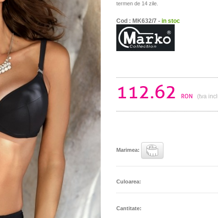
termen de 14 zile.
Cod : MK632/7 -
in stoc
112.62
RON
(tva inc
Marimea:
Culoarea:
Cantitate: