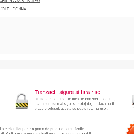
CHII PLAJA SI PAREO
VOLE
DONNA
Tranzactii sigure si fara risc
Nu trebuie sa-ti mai fie frica de tranzactiile online,
acum sunt tot mai sigur si protejate, iar daca nu-ti
place produsul, acesta se poate returna usor.
tate clientilor printr-o gama de produse semnificativ
ati oferit pana acum si va invitam sa descoperiti probabil