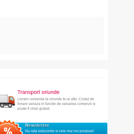
Transport oriunde
Livram comanda ta oriunde te-ai afla. Costul de
livrare variaza in functie de valoarea comenzii si
poate fi chiar gratuit.
Newsletter
Nu rata reducerile si cele mai noi produse!