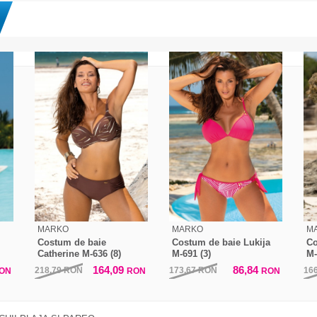
MARKO
MARKO
M
Costum de baie
Costum de baie Lukija
Co
Catherine M-636 (8)
M-691 (3)
M-
164,09
86,84
218,79
RON
173,67
RON
16
ON
RON
RON