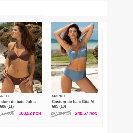
ARKO
MARKO
stum de baie Julita
Costum de baie Gita M-
686 (11)
685 (10)
108,52
240,57
6,95
RON
267,30
RON
RON
RON