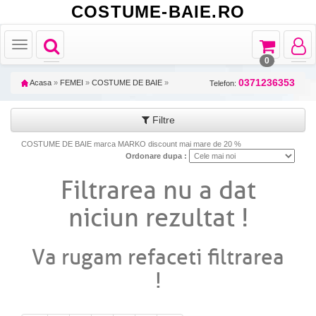
COSTUME-BAIE.RO
Toggle
Toggle
Toggle
Toggle
navigation
navigation
navigat
navigation
0
0371236353
Acasa
»
FEMEI
»
COSTUME DE BAIE
»
Telefon:
Filtre
COSTUME DE BAIE marca MARKO discount mai mare de 20 %
Ordonare dupa :
Filtrarea nu a dat
niciun rezultat !
Va rugam refaceti filtrarea
!