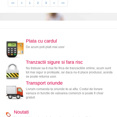
<<
<
1
2
3
>
>>
Plata cu cardul
De acum poti plati mai usor
Tranzactii sigure si fara risc
Nu trebuie sa-ti mai fie frica de tranzactiile online, acum sunt
tot mai sigur si protejate, iar daca nu-ti place produsul, acesta
se poate returna usor.
Transport oriunde
Livram comanda ta oriunde te-ai afla. Costul de livrare
variaza in functie de valoarea comenzii si poate fi chiar
gratuit.
Noutati