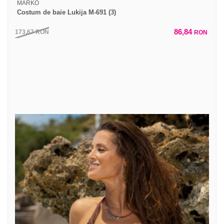
MARKO
Costum de baie Lukija M-691 (3)
86,84
173,67
RON
RON