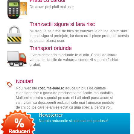
Plata cu cardul
De acum poti plati mai usor
Tranzactii sigure si fara risc
Nu trebuie sa-ti mai fie frica de tranzactiile online, acum sunt
tot mai sigur si protejate, iar daca nu-ti place produsul, acesta
se poate returna usor.
Transport oriunde
Livram comanda ta oriunde te-ai afla. Costul de livrare
variaza in functie de valoarea comenzii si poate fi chiar
gratuit.
Noutati
Noul website
costume-baie.ro
aduce un plus de calitate
clientilor printr-o gama de produse semnificativ imbunatatita.
Multumim pentru suportul pe care ni l-ati oferit pana acum si
va invitam sa descoperiti probabil cele mai frumoase modele
de chiloti, pe care le-am selectat cu grija special pentru voi.
Newsletter
Nu rata reducerile si cele mai noi produse!