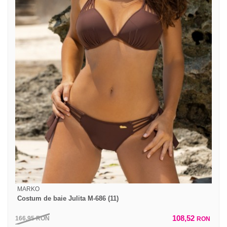
MARKO
Costum de baie Julita M-686 (11)
108,52
166,95
RON
RON