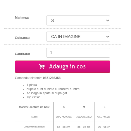
Marimea:
Culoarea:
Cantitate:
Adauga in cos
Comanda telefonic:
0371236353
1 piesa
cupele sunt dublate cu buretel subtire
se leaga la spate si dupa gat
slip clasic
Marime costum de baie
S
M
L
XL
Sutien
70A/75A/70B
70C/75B/80A
70D/75C/80B
75D/80C/8
Circumferinta solduri
82 - 88 cm
86 - 92 cm
90 - 96 cm
94 - 100 