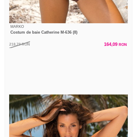
MARKO
Costum de baie Catherine M-636 (8)
164,09
218,79
RON
RON