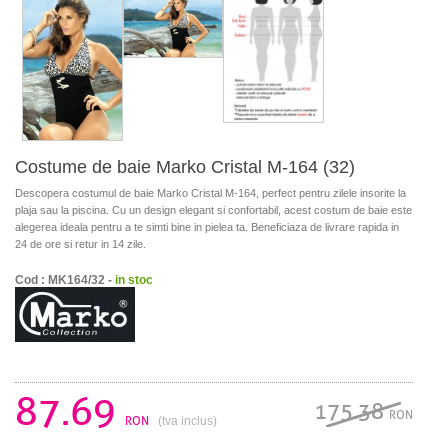
Costume de baie Marko Cristal M-164 (32)
Descopera costumul de baie Marko Cristal M-164, perfect pentru zilele insorite la
plaja sau la piscina. Cu un design elegant si confortabil, acest costum de baie este
alegerea ideala pentru a te simti bine in pielea ta. Beneficiaza de livrare rapida in
24 de ore si retur in 14 zile.
Cod : MK164/32 -
in stoc
87.69
175.38
RON
RON
(tva inclus)