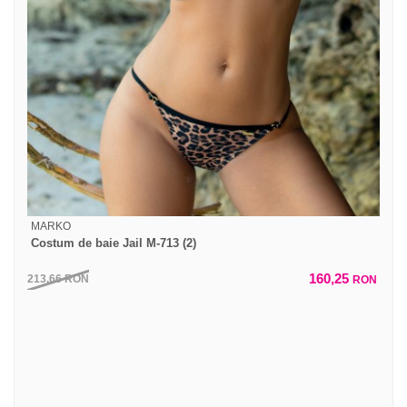
MARKO
Costum de baie Jail M-713 (2)
160,25
213,66
RON
RON