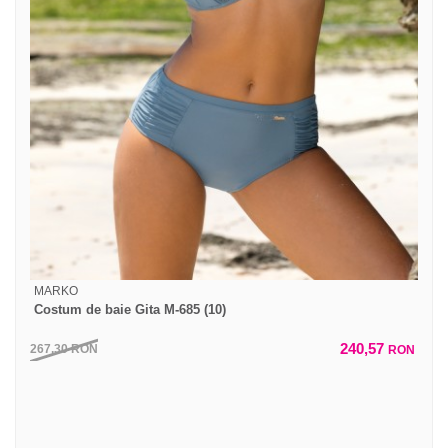
MARKO
Costum de baie Gita M-685 (10)
240,57
267,30
RON
RON