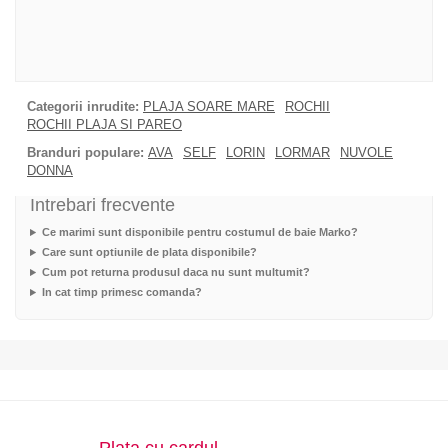
Categorii inrudite:
PLAJA SOARE MARE
ROCHII
ROCHII PLAJA SI PAREO
Branduri populare:
AVA
SELF
LORIN
LORMAR
NUVOLE
DONNA
Intrebari frecvente
Ce marimi sunt disponibile pentru costumul de baie Marko?
Care sunt optiunile de plata disponibile?
Cum pot returna produsul daca nu sunt multumit?
In cat timp primesc comanda?