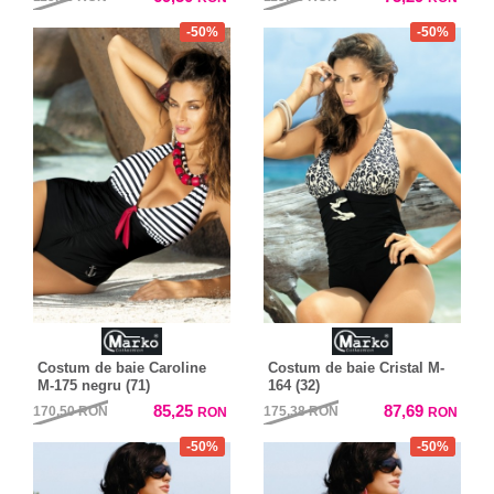
-50%
-50%
Costum de baie Caroline
Costum de baie Cristal M-
M-175 negru (71)
164 (32)
85,25
87,69
170,50
RON
175,38
RON
RON
RON
-50%
-50%