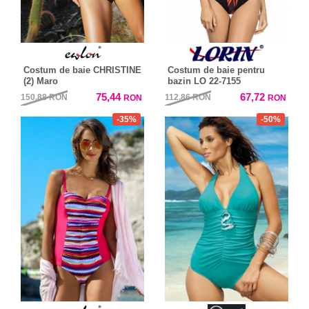
Costum de baie CHRISTINE
Costum de baie pentru
(2) Maro
bazin LO 22-7155
75,44
67,72
150,88
RON
112,86
RON
RON
RON
-35%
-50%