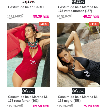
Costum de baie SCARLET
Costum de baie Martina M-
178 verde-turcoaz (157)
99,39
48,27
152,91
RON
96,53
RON
RON
RON
-40%
-35%
Costum de baie Martina M-
Costum de baie Martina M-
178 rosu ferrari (161)
178 negru (158)
69,50
75,29
115,83
RON
115,83
RON
RON
RON