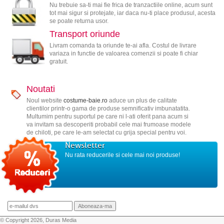
Nu trebuie sa-ti mai fie frica de tranzactiile online, acum sunt
tot mai sigur si protejate, iar daca nu-ti place produsul, acesta
se poate returna usor.
Transport oriunde
Livram comanda ta oriunde te-ai afla. Costul de livrare
variaza in functie de valoarea comenzii si poate fi chiar
gratuit.
Noutati
Noul website
costume-baie.ro
aduce un plus de calitate
clientilor printr-o gama de produse semnificativ imbunatatita.
Multumim pentru suportul pe care ni l-ati oferit pana acum si
va invitam sa descoperiti probabil cele mai frumoase modele
de chiloti, pe care le-am selectat cu grija special pentru voi.
Newsletter
Nu rata reducerile si cele mai noi produse!
© Copyright 2026, Duras Media