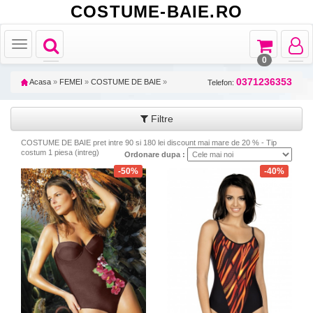
COSTUME-BAIE.RO
Toggle
Toggle
Toggle
Toggle
navigation
navigation
navigat
navigation
0
0371236353
Acasa
»
FEMEI
»
COSTUME DE BAIE
»
Telefon:
Filtre
COSTUME DE BAIE pret intre 90 si 180 lei discount mai mare de 20 % - Tip
costum 1 piesa (intreg)
Ordonare dupa :
-50%
-40%