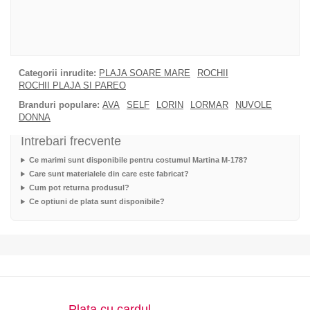
Categorii inrudite:
PLAJA SOARE MARE
ROCHII
ROCHII PLAJA SI PAREO
Branduri populare:
AVA
SELF
LORIN
LORMAR
NUVOLE
DONNA
Intrebari frecvente
Ce marimi sunt disponibile pentru costumul Martina M-178?
Care sunt materialele din care este fabricat?
Cum pot returna produsul?
Ce optiuni de plata sunt disponibile?
Plata cu cardul