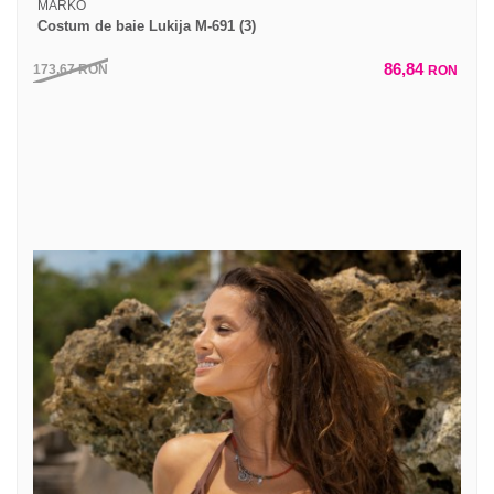
MARKO
Costum de baie Lukija M-691 (3)
86,84
173,67
RON
RON