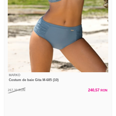
MARKO
Costum de baie Gita M-685 (10)
240,57
267,30
RON
RON