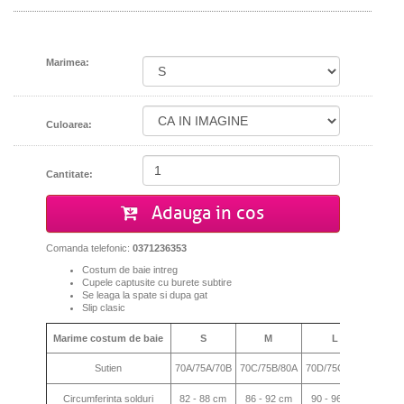
Marimea:
Culoarea:
Cantitate:
Adauga in cos
Comanda telefonic:
0371236353
Costum de baie intreg
Cupele captusite cu burete subtire
Se leaga la spate si dupa gat
Slip clasic
Marime costum de baie
S
M
L
X
Sutien
70A/75A/70B
70C/75B/80A
70D/75C/80B
75D/8
Circumferinta solduri
82 - 88 cm
86 - 92 cm
90 - 96 cm
94 - 1