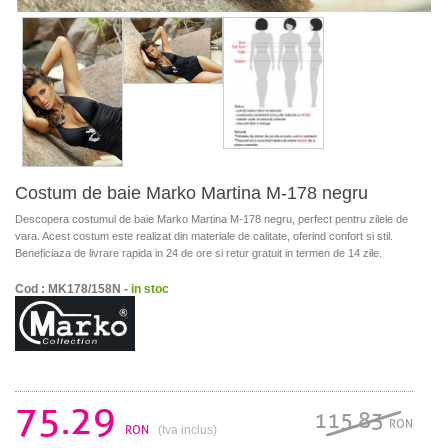
Costum de baie Marko Martina M-178 negru
Descopera costumul de baie Marko Martina M-178 negru, perfect pentru zilele de
vara. Acest costum este realizat din materiale de calitate, oferind confort si stil.
Beneficiaza de livrare rapida in 24 de ore si retur gratuit in termen de 14 zile.
Cod : MK178/158N -
in stoc
75.29
115.83
RON
RON
(tva inclus)