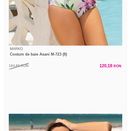
MARKO
Costum de baie Asani M-723 (8)
120,18
184,89
RON
RON