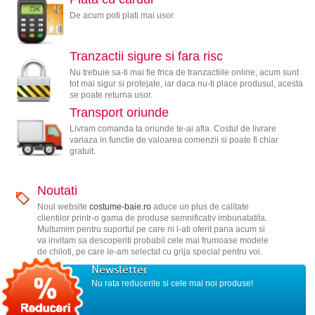
De acum poti plati mai usor
Tranzactii sigure si fara risc
Nu trebuie sa-ti mai fie frica de tranzactiile online, acum sunt
tot mai sigur si protejate, iar daca nu-ti place produsul, acesta
se poate returna usor.
Transport oriunde
Livram comanda ta oriunde te-ai afla. Costul de livrare
variaza in functie de valoarea comenzii si poate fi chiar
gratuit.
Noutati
Noul website
costume-baie.ro
aduce un plus de calitate
clientilor printr-o gama de produse semnificativ imbunatatita.
Multumim pentru suportul pe care ni l-ati oferit pana acum si
va invitam sa descoperiti probabil cele mai frumoase modele
de chiloti, pe care le-am selectat cu grija special pentru voi.
Newsletter
Nu rata reducerile si cele mai noi produse!