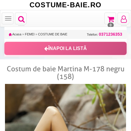
COSTUME-BAIE.RO
Toggle
Toggle
Toggle
Toggle
navigation
navigation
navigat
navigation
0
0371236353
Acasa
»
FEMEI
»
COSTUME DE BAIE
Telefon:
ÎNAPOI LA LISTĂ
Costum de baie Martina M-178 negru
(158)