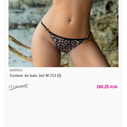
MARKO
Costum de baie Jail M-713 (2)
160,25
213,66
RON
RON