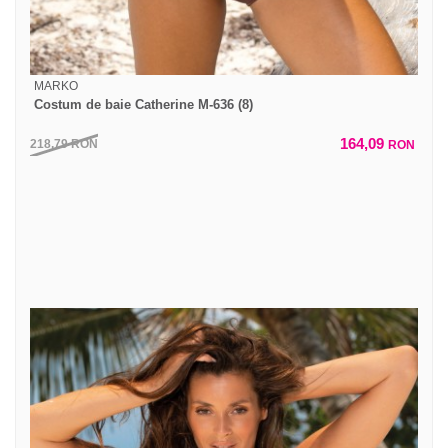
MARKO
Costum de baie Catherine M-636 (8)
164,09
218,79
RON
RON