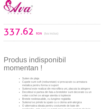
337.62
RON
(tva inclus)
Produs indisponibil
momentan !
Sutien de plaja
Cupele sunt soft (neburetate) si prevazute cu armatura
metalica pentru forma si suport
Sutienul este realizat din microfibra
uni, placuta la atingere
Decolteul si partea din fata a bretelelor sunt decorate cu un
volan cochet ce atrage atentia si ispiteste
Bretele nedetasabile, cu lungime reglabila
Sutienul se prinde la spate cu o clema anti-alergica
O alternativa ideala pentru costumele de baie din
garderoba, prin care va puteti crea un nou costum de baie