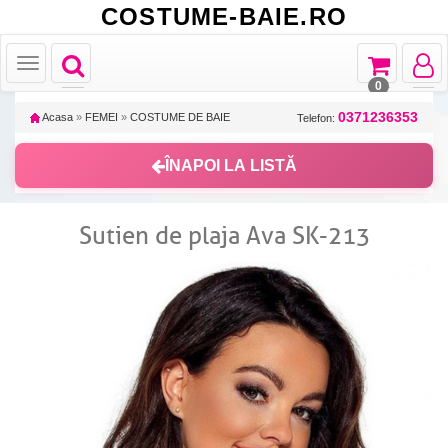
COSTUME-BAIE.RO
Toggle
Toggle
Toggle
Toggle
navigation
navigation
navigat
navigation
0
0371236353
Acasa
»
FEMEI
»
COSTUME DE BAIE
Telefon:
ÎNAPOI LA LISTĂ
Sutien de plaja Ava SK-213