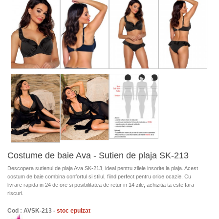
Costume de baie Ava - Sutien de plaja SK-213
Descopera sutienul de plaja Ava SK-213, ideal pentru zilele insorite la plaja. Acest
costum de baie combina confortul si stilul, fiind perfect pentru orice ocazie. Cu
livrare rapida in 24 de ore si posibilitatea de retur in 14 zile, achizitia ta este fara
riscuri.
Cod : AVSK-213 -
stoc epuizat