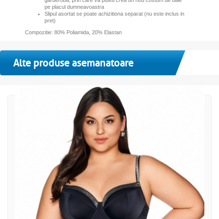
pe placul dumneavoastra
Slipul asortat se poate achizitiona separat (nu este inclus in
pret)
Compozitie: 80% Poliamida, 20% Elastan
Alte produse asemanatoare