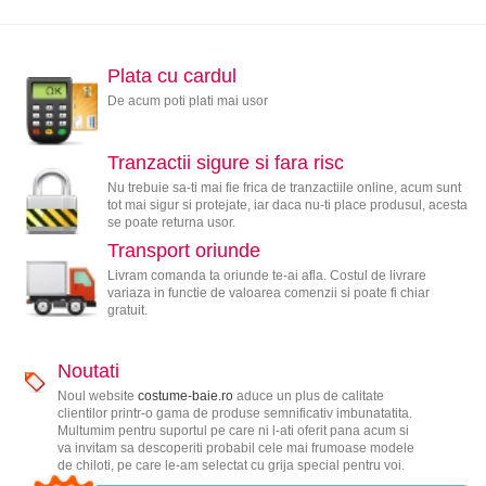
Plata cu cardul
De acum poti plati mai usor
Tranzactii sigure si fara risc
Nu trebuie sa-ti mai fie frica de tranzactiile online, acum sunt
tot mai sigur si protejate, iar daca nu-ti place produsul, acesta
se poate returna usor.
Transport oriunde
Livram comanda ta oriunde te-ai afla. Costul de livrare
variaza in functie de valoarea comenzii si poate fi chiar
gratuit.
Noutati
Noul website
costume-baie.ro
aduce un plus de calitate
clientilor printr-o gama de produse semnificativ imbunatatita.
Multumim pentru suportul pe care ni l-ati oferit pana acum si
va invitam sa descoperiti probabil cele mai frumoase modele
de chiloti, pe care le-am selectat cu grija special pentru voi.