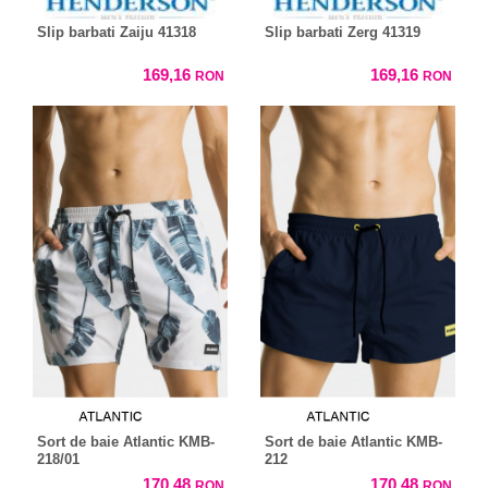
Slip barbati Zaiju 41318
Slip barbati Zerg 41319
169,16
169,16
RON
RON
Sort de baie Atlantic KMB-
Sort de baie Atlantic KMB-
218/01
212
170,48
170,48
RON
RON