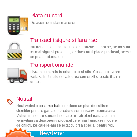
Plata cu cardul
De acum poti plati mai usor
Tranzactii sigure si fara risc
Nu trebuie sa-ti mai fie frica de tranzactiile online, acum sunt
tot mai sigur si protejate, iar daca nu-ti place produsul, acesta
se poate returna usor.
Transport oriunde
Livram comanda ta oriunde te-ai afla. Costul de livrare
variaza in functie de valoarea comenzii si poate fi chiar
gratuit.
Noutati
Noul website
costume-baie.ro
aduce un plus de calitate
clientilor printr-o gama de produse semnificativ imbunatatita.
Multumim pentru suportul pe care ni l-ati oferit pana acum si
va invitam sa descoperiti probabil cele mai frumoase modele
de chiloti, pe care le-am selectat cu grija special pentru voi.
Newsletter