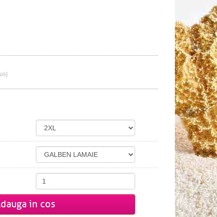
lus)
dauga in cos