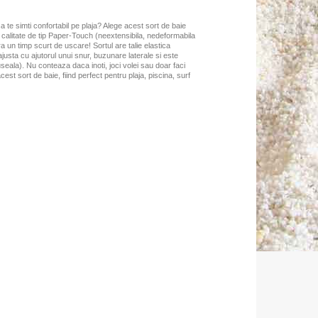
a te simti confortabil pe plaja? Alege acest sort de baie
ta calitate de tip Paper-Touch (neextensibila, nedeformabila
ra un timp scurt de uscare! Sortul are talie elastica
ajusta cu ajutorul unui snur, buzunare laterale si este
seala). Nu conteaza daca inoti, joci volei sau doar faci
acest sort de baie, fiind perfect pentru plaja, piscina, surf