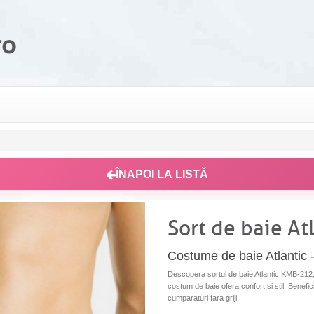
ÎNAPOI LA LISTĂ
Sort de baie A
Costume de baie Atlantic 
Descopera sortul de baie Atlantic KMB-212, i
costum de baie ofera confort si stil. Benefici
cumparaturi fara griji.