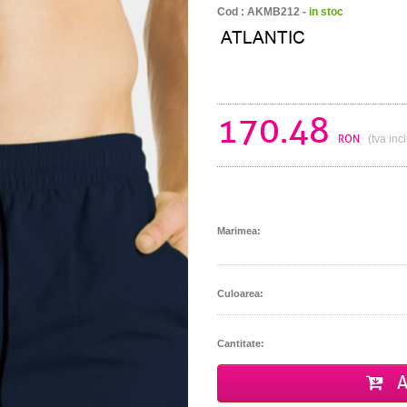
Cod : AKMB212 -
in stoc
170.48
RON
(tva inc
Marimea:
Culoarea:
Cantitate:
A