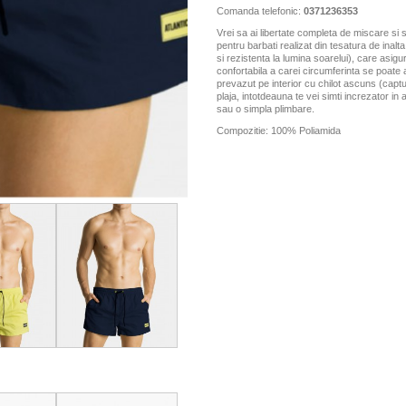
Comanda telefonic:
0371236353
Vrei sa ai libertate completa de miscare si s
pentru barbati realizat din tesatura de inal
si rezistenta la lumina soarelui), care asigu
confortabila a carei circumferinta se poate 
prevazut pe interior cu chilot ascuns (captu
plaja, intotdeauna te vei simti increzator in 
sau o simpla plimbare.
Compozitie: 100% Poliamida