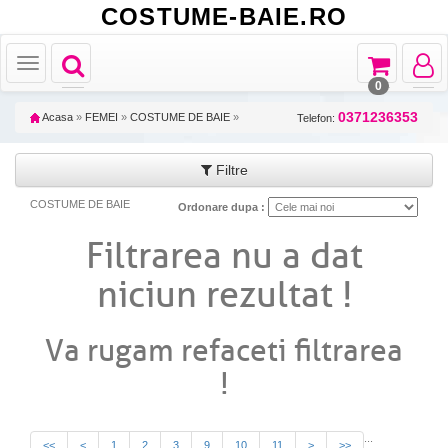
COSTUME-BAIE.RO
Toggle
Toggle
Toggle
Toggle
navigation
navigation
navigat
navigation
0
0371236353
Acasa
»
FEMEI
»
COSTUME DE BAIE
»
Telefon:
Filtre
COSTUME DE BAIE
Ordonare dupa :
Filtrarea nu a dat
niciun rezultat !
Va rugam refaceti filtrarea
!
...
<<
<
1
2
3
9
10
11
>
>>