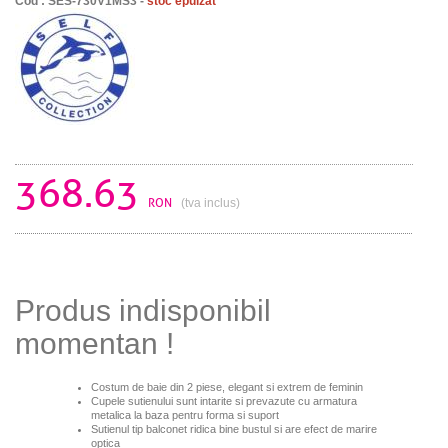
Cod : SES-730V1MS3 -
stoc epuizat
368.63
RON
(tva inclus)
Produs indisponibil
momentan !
Costum de baie din 2 piese, elegant si extrem de feminin
Cupele sutienului sunt intarite si prevazute cu armatura
metalica la baza pentru forma si suport
Sutienul tip balconet ridica bine bustul si are efect de marire
optica