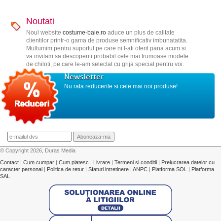
Noutati
Noul website
costume-baie.ro
aduce un plus de calitate
clientilor printr-o gama de produse semnificativ imbunatatita.
Multumim pentru suportul pe care ni l-ati oferit pana acum si
va invitam sa descoperiti probabil cele mai frumoase modele
de chiloti, pe care le-am selectat cu grija special pentru voi.
Newsletter
Nu rata reducerile si cele mai noi produse!
© Copyright 2026, Duras Media
Contact
|
Cum cumpar
|
Cum platesc
|
Livrare
|
Termeni si conditii
|
Prelucrarea datelor cu
caracter personal
|
Politica de retur
|
Sfaturi intretinere
|
ANPC
|
Platforma SOL
|
Platforma
SAL