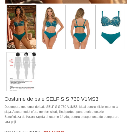
Costume de baie SELF S S 730 V1MS3
Descopera costumul de baie SELF S S 730 V1MS3, ideal pentru zilele insorite la
plaja. Acest model ofera confort si stil, fiind perfect pentru orice ocazie.
Beneficiaza de livrare rapida si retur in 14 zile, pentru o experienta de cumparare
fara griji.