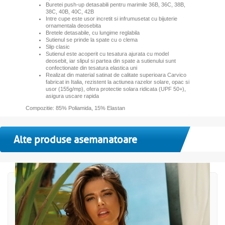
Buretei push-up detasabili pentru marimile 36B, 36C, 38B,
38C, 40B, 40C, 42B
Intre cupe este usor incretit si infrumusetat cu bijuterie
ornamentala deosebita
Bretele detasabile, cu lungime reglabila
Sutienul se prinde la spate cu o clema
Slip clasic
Sutienul este acoperit cu tesatura ajurata cu model
deosebit, iar slipul si partea din spate a sutienului sunt
confectionate din tesatura elastica uni
Realizat din material satinat de calitate superioara Carvico
fabricat in Italia, rezistent la actiunea razelor solare, opac si
usor (155g/mp), ofera protectie solara ridicata (UPF 50+),
asigura uscare rapida
Compozitie: 85% Poliamida, 15% Elastan
Alte produse asemanatoare