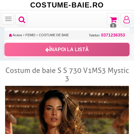
COSTUME-BAIE.RO
Toggle
Toggle
Toggle
Toggle
navigation
navigation
navigat
navigation
0
0371236353
Acasa
»
FEMEI
»
COSTUME DE BAIE
Telefon:
ÎNAPOI LA LISTĂ
Costum de baie S S 730 V1MS3 Mystic
3