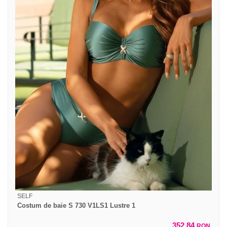
SELF
Costum de baie S 730 V1LS1 Lustre 1
352,84
RON