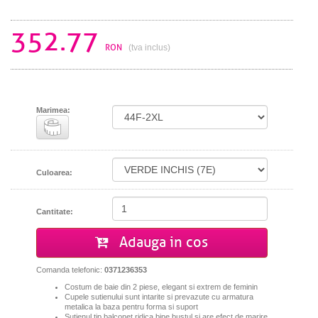
352.77
RON
(tva inclus)
Marimea:
Culoarea:
Cantitate:
Adauga in cos
Comanda telefonic:
0371236353
Costum de baie din 2 piese, elegant si extrem de feminin
Cupele sutienului sunt intarite si prevazute cu armatura
metalica la baza pentru forma si suport
Sutienul tip balconet ridica bine bustul si are efect de marire