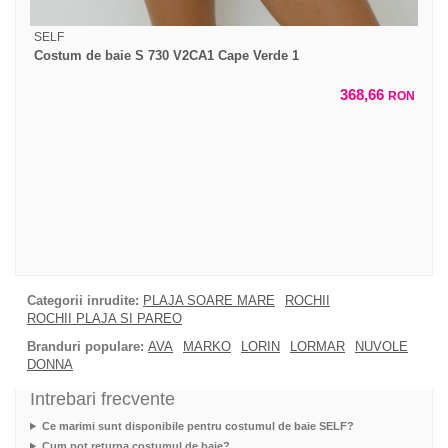
SELF
Costum de baie S 730 V2CA1 Cape Verde 1
368,66
RON
Categorii inrudite:
PLAJA SOARE MARE
ROCHII
ROCHII PLAJA SI PAREO
Branduri populare:
AVA
MARKO
LORIN
LORMAR
NUVOLE
DONNA
Intrebari frecvente
Ce marimi sunt disponibile pentru costumul de baie SELF?
Cum pot returna costumul de baie?