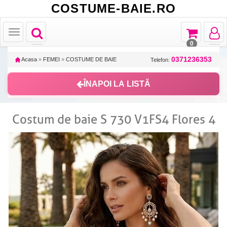
COSTUME-BAIE.RO
Toggle
Toggle
Toggle
Toggle
navigation
navigation
navigat
navigation
0
0371236353
Acasa
»
FEMEI
»
COSTUME DE BAIE
Telefon:
ÎNAPOI LA LISTĂ
Costum de baie S 730 V1FS4 Flores 4