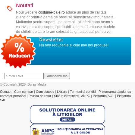
Noutati
Noul website
costume-baie.ro
aduce un plus de calitate
clientilor printr-o gama de produse semnificativ imbunatatita.
Multumim pentru suportul pe care ni l-ati oferit pana acum si
va invitam sa descoperiti probabil cele mai frumoase modele
de chiloti, pe care le-am selectat cu grija special pentru voi.
Newsletter
Nu rata reducerile si cele mai noi produse!
© Copyright 2026, Duras Media
Contact
|
Cum cumpar
|
Cum platesc
|
Livrare
|
Termeni si conditii
|
Prelucrarea datelor cu
caracter personal
|
Politica de retur
|
Sfaturi intretinere
|
ANPC
|
Platforma SOL
|
Platforma
SAL