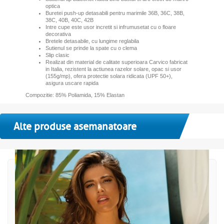
optica
Buretei push-up detasabili pentru marimile 36B, 36C, 38B,
38C, 40B, 40C, 42B
Intre cupe este usor incretit si infrumusetat cu o floare
decorativa
Bretele detasabile, cu lungime reglabila
Sutienul se prinde la spate cu o clema
Slip clasic
Realizat din material de calitate superioara Carvico fabricat
in Italia, rezistent la actiunea razelor solare, opac si usor
(155g/mp), ofera protectie solara ridicata (UPF 50+),
asigura uscare rapida
Compozitie: 85% Poliamida, 15% Elastan
Alte produse asemanatoare