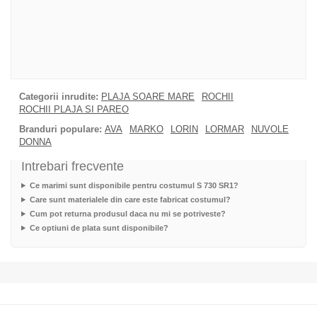
Categorii inrudite:
PLAJA SOARE MARE
ROCHII
ROCHII PLAJA SI PAREO
Branduri populare:
AVA
MARKO
LORIN
LORMAR
NUVOLE
DONNA
Intrebari frecvente
Ce marimi sunt disponibile pentru costumul S 730 SR1?
Care sunt materialele din care este fabricat costumul?
Cum pot returna produsul daca nu mi se potriveste?
Ce optiuni de plata sunt disponibile?