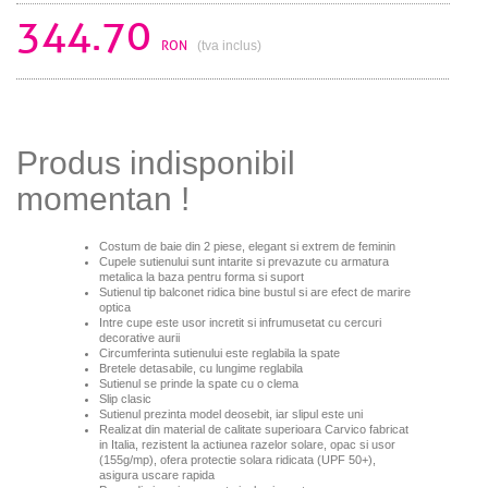
344.70
RON
(tva inclus)
Produs indisponibil
momentan !
Costum de baie din 2 piese, elegant si extrem de feminin
Cupele sutienului sunt intarite si prevazute cu armatura
metalica la baza pentru forma si suport
Sutienul tip balconet ridica bine bustul si are efect de marire
optica
Intre cupe este usor incretit si infrumusetat cu cercuri
decorative aurii
Circumferinta sutienului este reglabila la spate
Bretele detasabile, cu lungime reglabila
Sutienul se prinde la spate cu o clema
Slip clasic
Sutienul prezinta model deosebit, iar slipul este uni
Realizat din material de calitate superioara Carvico fabricat
in Italia, rezistent la actiunea razelor solare, opac si usor
(155g/mp), ofera protectie solara ridicata (UPF 50+),
asigura uscare rapida