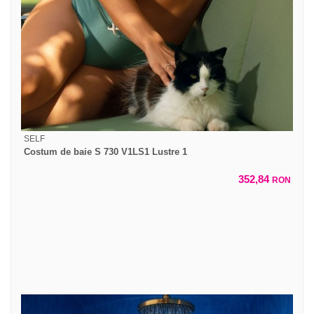
SELF
Costum de baie S 730 V1LS1 Lustre 1
352,84
RON