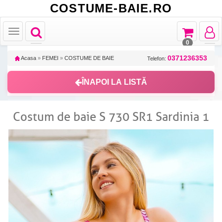
COSTUME-BAIE.RO
Toggle
Toggle
Toggle
Toggle
navigation
navigation
navigat
navigation
0
0371236353
Acasa
»
FEMEI
»
COSTUME DE BAIE
Telefon:
ÎNAPOI LA LISTĂ
Costum de baie S 730 SR1 Sardinia 1