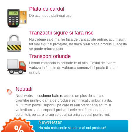
Plata cu cardul
De acum poti plati mai usor
Tranzactii sigure si fara risc
Nu trebuie sa-ti mai fie frica de tranzactiile online, acum sunt
tot mai sigur si protejate, iar daca nu-ti place produsul, acesta
se poate returna usor.
Transport oriunde
Livram comanda ta oriunde te-ai afla. Costul de livrare
variaza in functie de valoarea comenzii si poate fi chiar
gratuit.
Noutati
Noul website
costume-baie.ro
aduce un plus de calitate
clientilor printr-o gama de produse semnificativ imbunatatita.
Multumim pentru suportul pe care ni l-ati oferit pana acum si
va invitam sa descoperiti probabil cele mai frumoase modele
de chiloti, pe care le-am selectat cu grija special pentru voi.
Newsletter
Nu rata reducerile si cele mai noi produse!