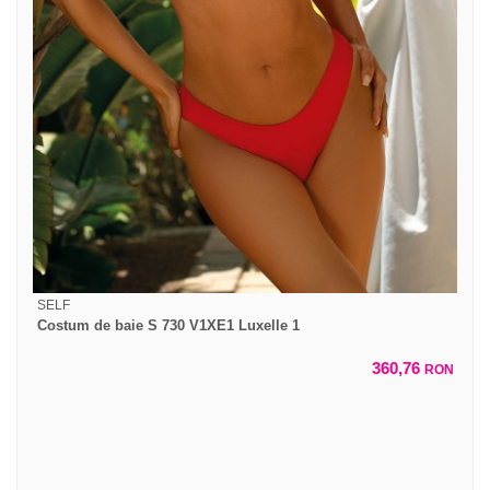
SELF
Costum de baie S 730 V1XE1 Luxelle 1
360,76
RON