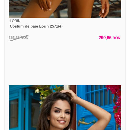
LORIN
Costum de baie Lorin 2571/4
290,86
363,58
RON
RON