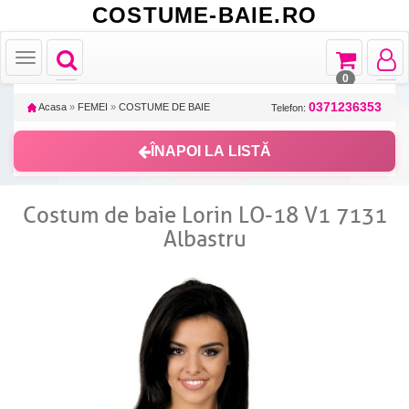
COSTUME-BAIE.RO
Toggle
Toggle
Toggle
Toggle
navigation
navigation
navigat
navigation
0
0371236353
Acasa
»
FEMEI
»
COSTUME DE BAIE
Telefon:
ÎNAPOI LA LISTĂ
Costum de baie Lorin LO-18 V1 7131
Albastru