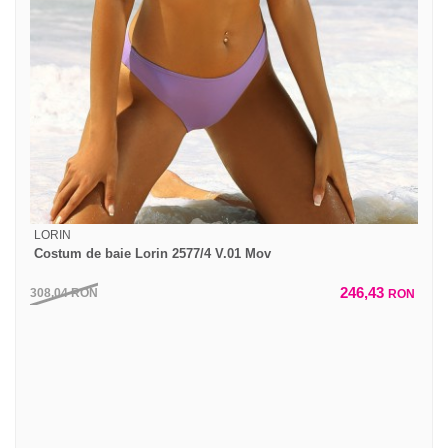
LORIN
Costum de baie Lorin 2577/4 V.01 Mov
246,43
308,04
RON
RON