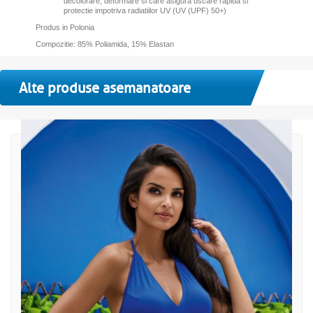
decolorare, deformare si care asigura uscare rapida si
protectie impotriva radiatiilor UV (UV (UPF) 50+)
Produs in Polonia
Compozitie: 85% Poliamida, 15% Elastan
Alte produse asemanatoare