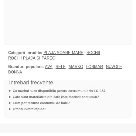
Categorii inrudite:
PLAJA SOARE MARE
ROCHII
ROCHII PLAJA SI PAREO
Branduri populare:
AVA
SELF
MARKO
LORMAR
NUVOLE
DONNA
Intrebari frecvente
Ce marimi sunt disponibile pentru costumul Lorin LO-18?
Care sunt materialele din care este fabricat costumul?
Cum pot returna costumul de baie?
Oferiti livrare rapida?