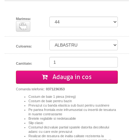
Marimea:
Culoarea:
Cantitate:
Adauga in cos
Comanda telefonic:
0371236353
Costum de baie 1 piesa (intreg)
Costum
de baie pentru bazin
Prevazut cu banda elastica sub bust pentru sustinere
Pe partea frontala este infrumusetat cu insertii de tesatura
in nuante contrastante
Bretele reglabile si nedetasabile
Slip clasic
Costumul dezvaluie partial spatele datorita decolteului
adanc cu care este prevazut
Realizat
din tesatura de inalta calitate rezistenta la