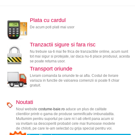
Plata cu cardul
De acum poti plati mai usor
Tranzactii sigure si fara risc
Nu trebuie sa-ti mai fie frica de tranzactiile online, acum sunt
tot mai sigur si protejate, iar daca nu-ti place produsul, acesta
se poate returna usor.
Transport oriunde
Livram comanda ta oriunde te-ai afla. Costul de livrare
variaza in functie de valoarea comenzii si poate fi chiar
gratuit.
Noutati
Noul website
costume-baie.ro
aduce un plus de calitate
clientilor printr-o gama de produse semnificativ imbunatatita.
Multumim pentru suportul pe care ni l-ati oferit pana acum si
va invitam sa descoperiti probabil cele mai frumoase modele
de chiloti, pe care le-am selectat cu grija special pentru voi.