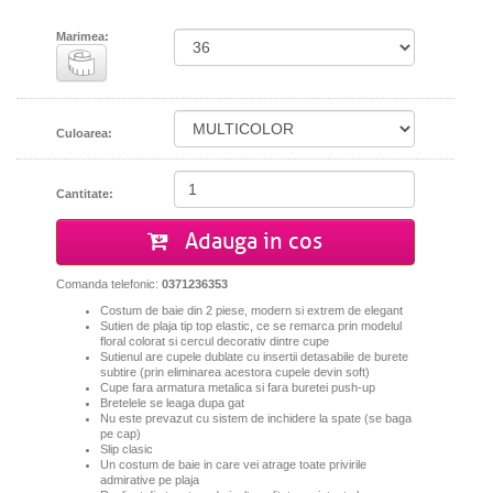
Marimea:
Culoarea:
Cantitate:
Adauga in cos
Comanda telefonic:
0371236353
Costum de baie din 2 piese, modern si extrem de elegant
Sutien de plaja tip top elastic, ce se remarca prin modelul
floral colorat si cercul decorativ dintre cupe
S
utienul are cupele dublate cu insertii detasabile de burete
subtire (prin eliminarea acestora cupele devin soft)
C
upe fara armatura metalica si fara buretei push-up
Bretelele se leaga dupa gat
N
u este prevazut cu sistem de inchidere la spate (se baga
pe cap)
Slip clasic
Un costum de baie in care vei atrage toate privirile
admirative pe plaja