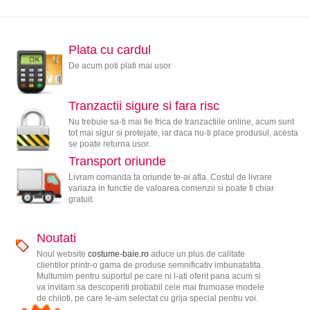
Plata cu cardul
De acum poti plati mai usor
Tranzactii sigure si fara risc
Nu trebuie sa-ti mai fie frica de tranzactiile online, acum sunt
tot mai sigur si protejate, iar daca nu-ti place produsul, acesta
se poate returna usor.
Transport oriunde
Livram comanda ta oriunde te-ai afla. Costul de livrare
variaza in functie de valoarea comenzii si poate fi chiar
gratuit.
Noutati
Noul website
costume-baie.ro
aduce un plus de calitate
clientilor printr-o gama de produse semnificativ imbunatatita.
Multumim pentru suportul pe care ni l-ati oferit pana acum si
va invitam sa descoperiti probabil cele mai frumoase modele
de chiloti, pe care le-am selectat cu grija special pentru voi.