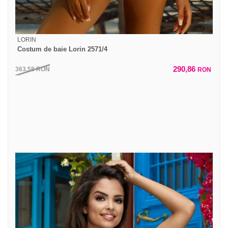
LORIN
Costum de baie Lorin 2571/4
290,86
363,58
RON
RON