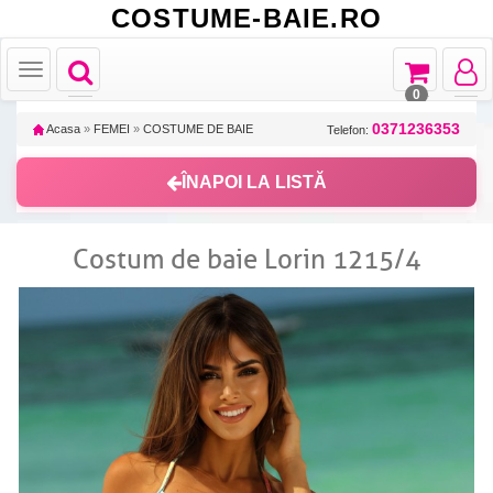
COSTUME-BAIE.RO
Toggle
Toggle
Toggle
Toggle
navigation
navigation
navigat
navigation
0
0371236353
Acasa
»
FEMEI
»
COSTUME DE BAIE
Telefon:
ÎNAPOI LA LISTĂ
Costum de baie Lorin 1215/4