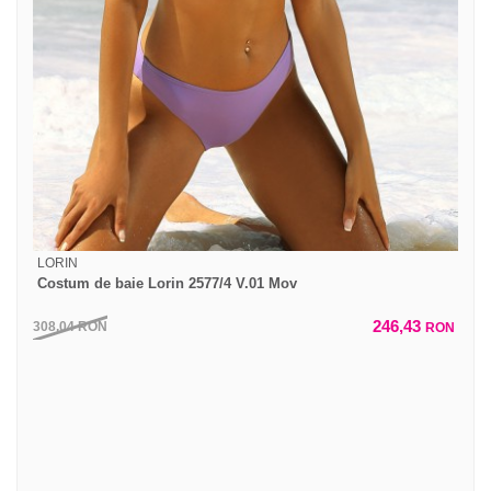
LORIN
Costum de baie Lorin 2577/4 V.01 Mov
246,43
308,04
RON
RON