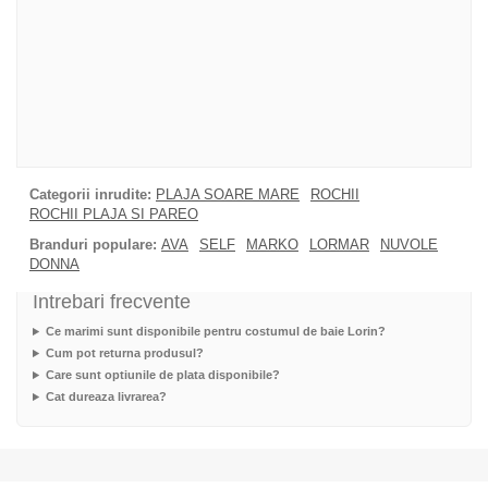
Categorii inrudite:
PLAJA SOARE MARE
ROCHII
ROCHII PLAJA SI PAREO
Branduri populare:
AVA
SELF
MARKO
LORMAR
NUVOLE
DONNA
Intrebari frecvente
Ce marimi sunt disponibile pentru costumul de baie Lorin?
Cum pot returna produsul?
Care sunt optiunile de plata disponibile?
Cat dureaza livrarea?