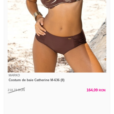
MARKO
Costum de baie Catherine M-636 (8)
164,09
218,79
RON
RON