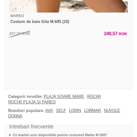
MARKO
Costum de baie Gita M-685 (10)
240,57
267,30
RON
RON
Categorii inrudite:
PLAJA SOARE MARE
ROCHII
ROCHII PLAJA SI PAREO
Branduri populare:
AVA
SELF
LORIN
LORMAR
NUVOLE
DONNA
Intrebari frecvente
Ce marimi sunt disponibile pentru costumul Marko M-268?