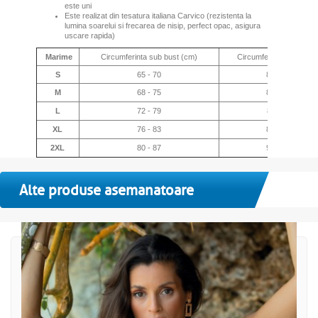
este uni
Este realizat din tesatura italiana Carvico (rezistenta la
lumina soarelui si frecarea de nisip, perfect opac, asigura
uscare rapida)
Marime
Circumferinta sub bust (cm)
Circumferinta bust (cm
S
65 - 70
80 - 82
M
68 - 75
83 - 85
L
72 - 79
86 -87
XL
76 - 83
88 - 91
2XL
80 - 87
92 - 93
Alte produse asemanatoare