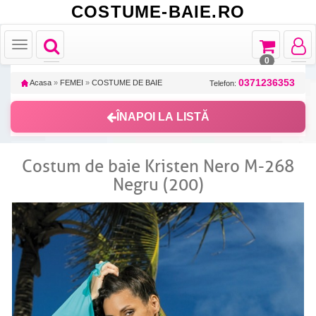
COSTUME-BAIE.RO
Toggle
Toggle
Toggle
Toggle
navigation
navigation
navigat
navigation
0
0371236353
Acasa
»
FEMEI
»
COSTUME DE BAIE
Telefon:
ÎNAPOI LA LISTĂ
Costum de baie Kristen Nero M-268
Negru (200)