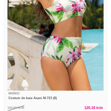
MARKO
Costum de baie Asani M-723 (8)
120,18
184,89
RON
RON