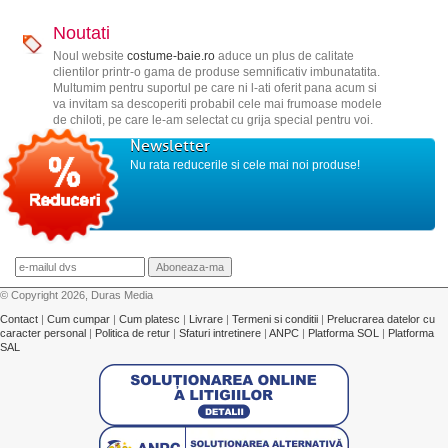
Noutati
Noul website
costume-baie.ro
aduce un plus de calitate
clientilor printr-o gama de produse semnificativ imbunatatita.
Multumim pentru suportul pe care ni l-ati oferit pana acum si
va invitam sa descoperiti probabil cele mai frumoase modele
de chiloti, pe care le-am selectat cu grija special pentru voi.
Newsletter
Nu rata reducerile si cele mai noi produse!
© Copyright 2026, Duras Media
Contact
|
Cum cumpar
|
Cum platesc
|
Livrare
|
Termeni si conditii
|
Prelucrarea datelor cu
caracter personal
|
Politica de retur
|
Sfaturi intretinere
|
ANPC
|
Platforma SOL
|
Platforma
SAL