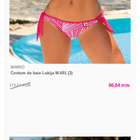
MARKO
Costum de baie Lukija M-691 (3)
86,84
173,67
RON
RON