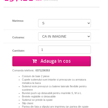
Marimea:
Culoarea:
Cantitate:
Adauga in cos
Comanda telefonic:
0371236353
Costum de baie 2 piese
Cupele sutienului sunt intarite si prevazute cu armatura
metalica la baza
Sutienul este prevazut cu balene laterale flexibile pentru
sustinere
Buretei push-up detasabili pentru marimile S, M si L
Bretele reglabile si detasabile
Sutienul se prinde la spate
Slip clasic
Partea din fata a slipului are imprimeu iar partea din spate