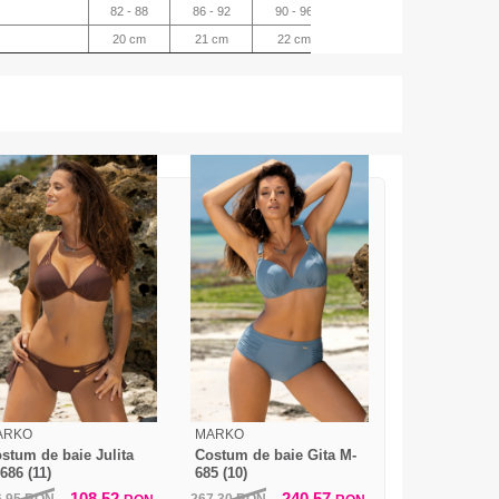
82 - 88
86 - 92
90 - 96
94 - 100
98 - 1
20 cm
21 cm
22 cm
23 cm
24 c
ARKO
MARKO
stum de baie Julita
Costum de baie Gita M-
686 (11)
685 (10)
108,52
240,57