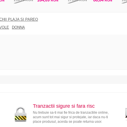
218,79
RON
173,67
RON
16
ON
RON
RON
CHII PLAJA SI PAREO
VOLE
DONNA
Tranzactii sigure si fara risc
Nu trebuie sa-ti mai fie frica de tranzactiile online,
acum sunt tot mai sigur si protejate, iar daca nu-ti
place produsul, acesta se poate returna usor.