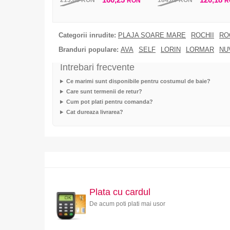
213,66
RON
184,89
RON
RON
R
Categorii inrudite:
PLAJA SOARE MARE
ROCHII
RO
Branduri populare:
AVA
SELF
LORIN
LORMAR
NU
Intrebari frecvente
Ce marimi sunt disponibile pentru costumul de baie?
Care sunt termenii de retur?
Cum pot plati pentru comanda?
Cat dureaza livrarea?
Plata cu cardul
De acum poti plati mai usor