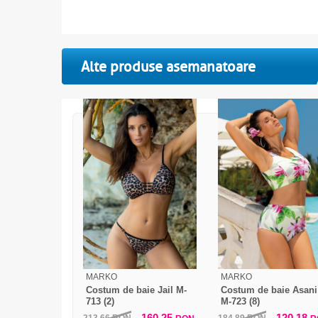
Alte produse asemanatoare
MARKO
MARKO
Costum de baie Jail M-
Costum de baie Asani
713 (2)
M-723 (8)
160,25
120,18