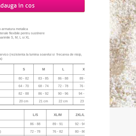
dauga in cos
cu armatura metalica
erale flexibile pentru sustinere
arimile S, M, L si XL
Carvico (rezistenta la lumina soarelui si frecarea de nisip,
a)
S
M
L
XL
2XL
3XL
80 - 82
83 - 85
86 - 88
89 - 91
92 - 94
95 - 
64 - 70
68 - 74
72 - 78
76 - 82
80 - 86
84 - 
82 - 88
86 - 92
90 - 96
94 - 100
98 - 104
102 - 
20 cm
21 cm
22 cm
23 cm
24 cm
25 c
L/S
XL/M
2XL/L
3XL/XL
3XL/2
86 - 88
89 - 91
92 - 94
95 - 97
95 - 9
)
72 - 78
76 - 82
80 - 86
84 - 90
84 - 9