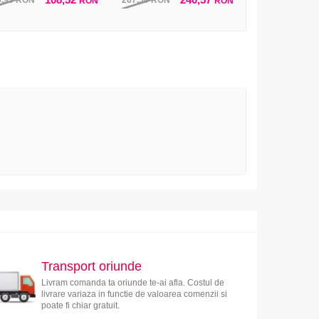
6,95
RON
267,30
RON
RON
RON
Transport oriunde
Livram comanda ta oriunde te-ai afla. Costul de
livrare variaza in functie de valoarea comenzii si
poate fi chiar gratuit.