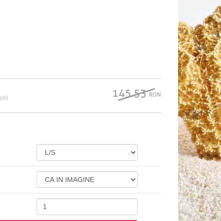
145.53
RON
lus)