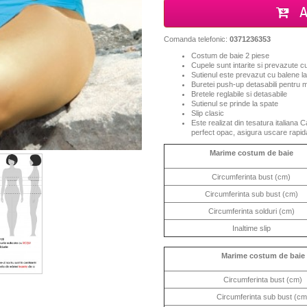
A
Comanda telefonic:
0371236353
Costum de baie 2 piese
Cupele sunt intarite si prevazute 
Sutienul este prevazut cu balene lat
Buretei push-up detasabili pentru m
Bretele reglabile si detasabile
Sutienul se prinde la spate
Slip clasic
Este realizat din tesatura italiana 
perfect opac, asigura uscare rapid
Marime costum de baie
Circumferinta bust (cm)
Circumferinta sub bust (cm)
Circumferinta solduri (cm)
Inaltime slip
Marime costum de baie
Circumferinta bust (cm)
Circumferinta sub bust (cm