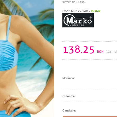
termen de 14 zile.
Cod : MK122/14B -
in stoc
138.25
RON
(tva inc
Marimea:
Culoarea:
Cantitate: