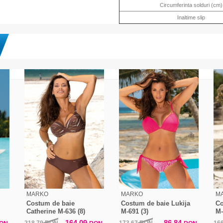
Circumferinta solduri (cm)
Inaltime slip
MARKO
MARKO
M
Costum de baie
Costum de baie Lukija
Co
Catherine M-636 (8)
M-691 (3)
M-
164,09
86,84