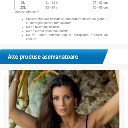
XL
91 - 92 cm
77 - 82 cm
2XL
93 - 94 cm
80 - 85 cm
Mod de intretinere:
Spalare manuala delicata la temperatura maxim 30 grade C
cu detergent pentru rufe colorate
Nu se foloseste inalbitor
Nu se curata uscat sau chimic
Nu se usuca automat sau in apropierea surselor de
caldura
Alte produse asemanatoare