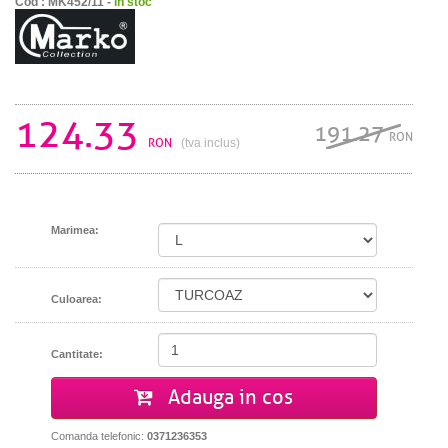
Cod : MK452/11 -
in stoc
124.33
191.27
RON
RON
(tva inclus)
Marimea:
Culoarea:
Cantitate:
Adauga in cos
Comanda telefonic:
0371236353