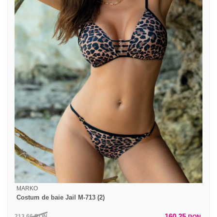
MARKO
Costum de baie Jail M-713 (2)
160,25
213,66
RON