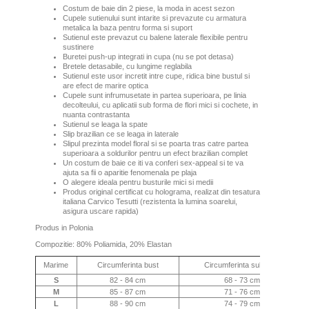
Costum de baie din 2 piese, la moda in acest sezon
Cupele sutienului sunt intarite si prevazute cu armatura
metalica la baza pentru forma si suport
Sutienul este prevazut cu balene laterale flexibile pentru
sustinere
Buretei push-up integrati in cupa (nu se pot detasa)
Bretele detasabile, cu lungime reglabila
Sutienul este usor incretit intre cupe, ridica bine bustul si
are efect de marire optica
Cupele sunt infrumusetate in partea superioara, pe linia
decolteului, cu aplicatii sub forma de flori mici si cochete, in
nuanta contrastanta
Sutienul se leaga la spate
Slip brazilian ce se leaga in laterale
Slipul prezinta model floral si se poarta tras catre partea
superioara a soldurilor pentru un efect brazilian complet
Un costum de baie ce iti va conferi sex-appeal si te va
ajuta sa fii o aparitie fenomenala pe plaja
O alegere ideala pentru busturile mici si medii
Produs original certificat cu holograma, realizat din tesatura
italiana Carvico Tesutti (rezistenta la lumina soarelui,
asigura uscare rapida)
Produs in Polonia
Compozitie: 80% Poliamida, 20% Elastan
Marime
Circumferinta bust
Circumferinta sub bust
S
82 - 84 cm
68 - 73 cm
M
85 - 87 cm
71 - 76 cm
L
88 - 90 cm
74 - 79 cm