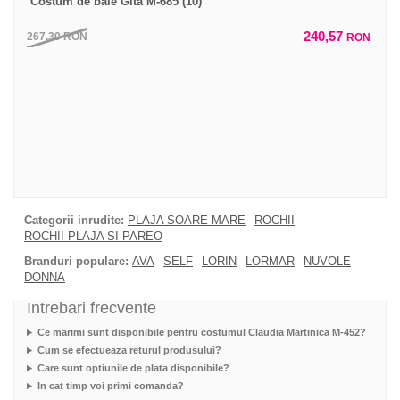
Costum de baie Gita M-685 (10)
240,57
267,30
RON
RON
Categorii inrudite:
PLAJA SOARE MARE
ROCHII
ROCHII PLAJA SI PAREO
Branduri populare:
AVA
SELF
LORIN
LORMAR
NUVOLE
DONNA
Intrebari frecvente
Ce marimi sunt disponibile pentru costumul Claudia Martinica M-452?
Cum se efectueaza returul produsului?
Care sunt optiunile de plata disponibile?
In cat timp voi primi comanda?