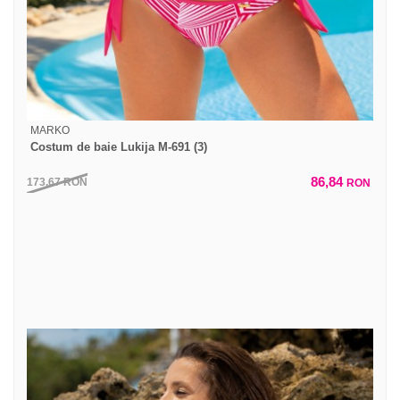
MARKO
Costum de baie Lukija M-691 (3)
86,84
173,67
RON
RON