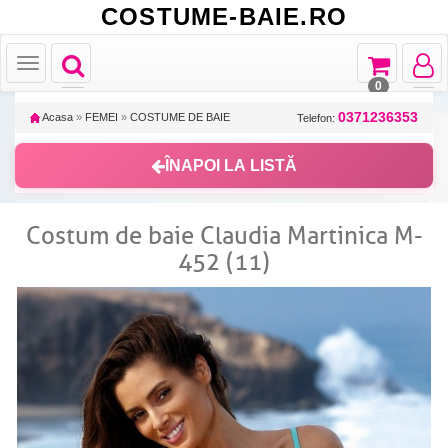
COSTUME-BAIE.RO
Toggle
Toggle
Toggle
Toggle
navigation
navigation
navigat
navigation
0
0371236353
Acasa
»
FEMEI
»
COSTUME DE BAIE
Telefon:
ÎNAPOI LA LISTĂ
Costum de baie Claudia Martinica M-
452 (11)