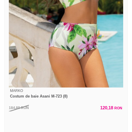
MARKO
Costum de baie Asani M-723 (8)
120,18
184,89
RON
RON