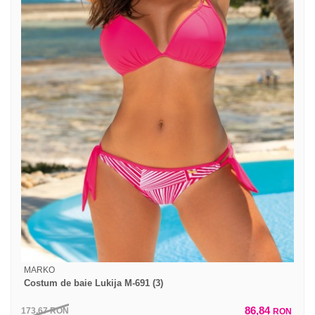
MARKO
Costum de baie Lukija M-691 (3)
86,84
173,67
RON
RON