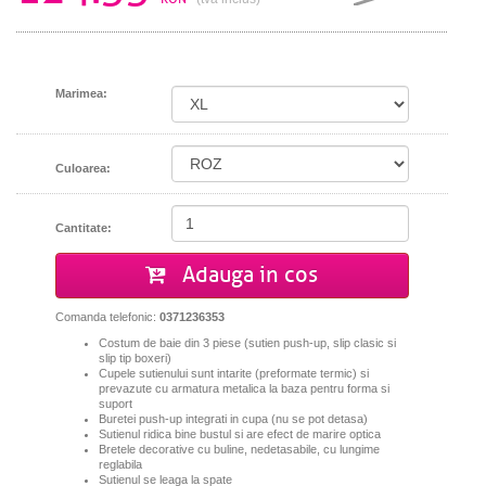
Marimea:
Culoarea:
Cantitate:
Adauga in cos
Comanda telefonic:
0371236353
Costum de baie din 3 piese (sutien push-up, slip clasic si
slip tip boxeri)
Cupele sutienului sunt intarite (preformate termic) si
prevazute cu armatura metalica la baza pentru forma si
suport
Buretei push-up integrati in cupa (nu se pot detasa)
Sutienul ridica bine bustul si are efect de marire optica
Bretele decorative cu buline, nedetasabile, cu lungime
reglabila
Sutienul se leaga la spate