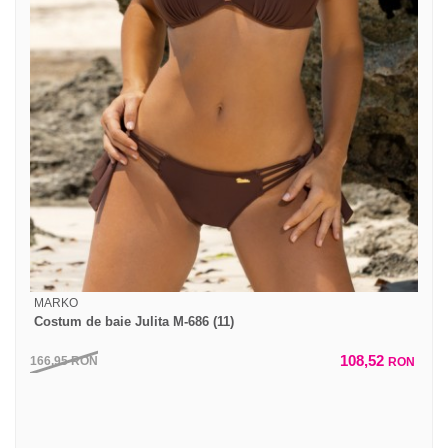
MARKO
Costum de baie Julita M-686 (11)
108,52
166,95
RON
RON