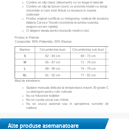
Contine un slip clasic (bleumarin) ce se leaga in laterale
Contine un slip tip boxeri (sort) ce prezinta model cu dungi
orizontale si care este finisat cu tesatura in nuanta
sutienului
Produs original certificat cu holograma, realizat din tesatura
italiana Carvico Tesutti (rezistenta la lumina soarelui,
asigura uscare rapida)
O alegere ideala pentru busturile medii si mici
Produs in Polonia
Compozitie: 80% Poliamida, 20% Elastan
Marime
Circumferinta bust
Circumferinta sub bust
Circumferinta 
S
82 - 84 cm
68 - 73 cm
85 - 88 
M
85 - 87 cm
71 - 76 cm
88 - 92 
L
88 - 90 cm
74 - 79 cm
92 - 96 
XL
91 - 92 cm
77 - 82 cm
96 - 100
Mod de intretinere:
Spalare manuala delicata la temperatura maxim 30 grade C
cu detergent pentru rufe colorate
Nu se foloseste inalbitor
Nu se curata uscat sau chimic
Nu se usuca automat sau in apropierea surselor de
caldura
Alte produse asemanatoare