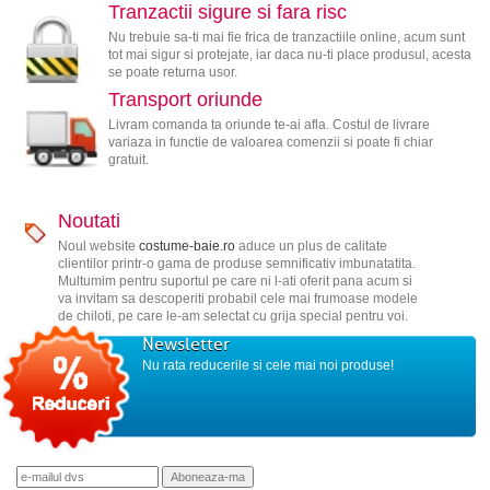
Tranzactii sigure si fara risc
Nu trebuie sa-ti mai fie frica de tranzactiile online, acum sunt
tot mai sigur si protejate, iar daca nu-ti place produsul, acesta
se poate returna usor.
Transport oriunde
Livram comanda ta oriunde te-ai afla. Costul de livrare
variaza in functie de valoarea comenzii si poate fi chiar
gratuit.
Noutati
Noul website
costume-baie.ro
aduce un plus de calitate
clientilor printr-o gama de produse semnificativ imbunatatita.
Multumim pentru suportul pe care ni l-ati oferit pana acum si
va invitam sa descoperiti probabil cele mai frumoase modele
de chiloti, pe care le-am selectat cu grija special pentru voi.
Newsletter
Nu rata reducerile si cele mai noi produse!