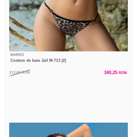
MARKO
Costum de baie Jail M-713 (2)
160,25
213,66
RON
RON