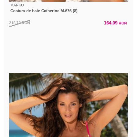
MARKO
Costum de baie Catherine M-636 (8)
164,09
218,79
RON
RON