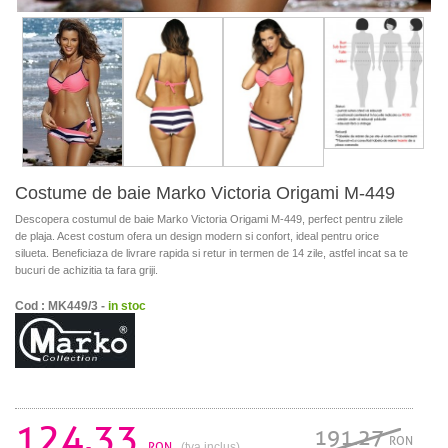
Costume de baie Marko Victoria Origami M-449
Descopera costumul de baie Marko Victoria Origami M-449, perfect pentru zilele
de plaja. Acest costum ofera un design modern si confort, ideal pentru orice
silueta. Beneficiaza de livrare rapida si retur in termen de 14 zile, astfel incat sa te
bucuri de achizitia ta fara griji.
Cod : MK449/3 -
in stoc
124.33
191.27
RON
RON
(tva inclus)