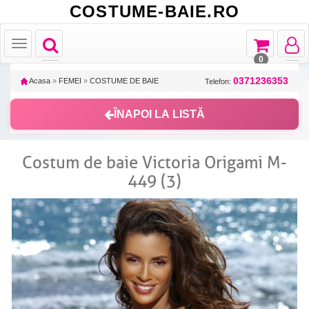
COSTUME-BAIE.RO
Toggle
Toggle
Toggle
Toggle
navigation
navigation
navigat
navigation
0
0371236353
Acasa
»
FEMEI
»
COSTUME DE BAIE
Telefon:
ÎNAPOI LA LISTĂ
Costum de baie Victoria Origami M-
449 (3)