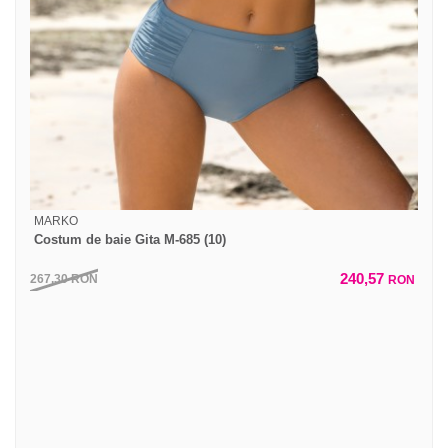
MARKO
Costum de baie Gita M-685 (10)
240,57
267,30
RON
RON