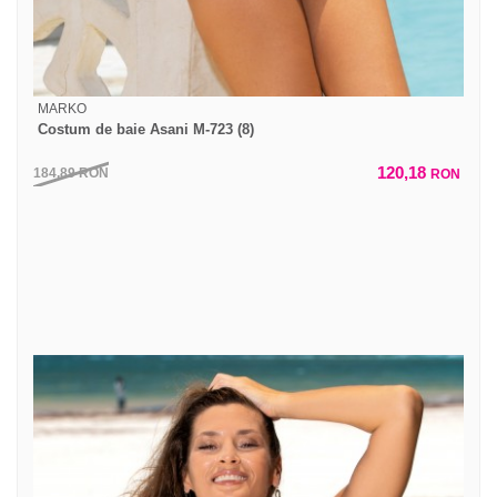
MARKO
Costum de baie Asani M-723 (8)
120,18
184,89
RON
RON