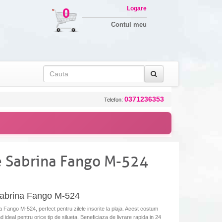
Logare
0
Contul meu
0371236353
Telefon:
e Sabrina Fango M-524
abrina Fango M-524
ango M-524, perfect pentru zilele insorite la plaja. Acest costum
nd ideal pentru orice tip de silueta. Beneficiaza de livrare rapida in 24