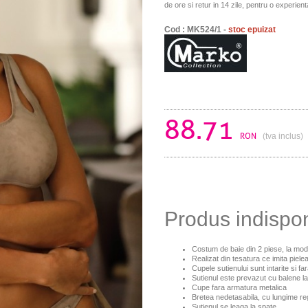
de ore si retur in 14 zile, pentru o experien
Cod : MK524/1 -
stoc epuizat
88.71
RON
(tva inclus)
Produs indispo
Costum de baie din 2 piese, la mo
Realizat din tesatura ce imita piele
Cupele sutienului sunt intarite si f
Sutienul este prevazut cu balene lat
Cupe fara armatura metalica
Bretea nedetasabila, cu lungime reg
Sutienul se leaga la spate