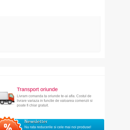
Transport oriunde
Livram comanda ta oriunde te-ai afla. Costul de
livrare variaza in functie de valoarea comenzii si
poate fi chiar gratuit.
Newsletter
Nu rata reducerile si cele mai noi produse!