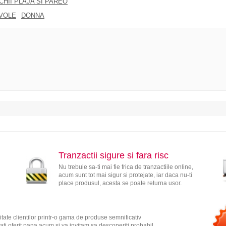
CHII PLAJA SI PAREO
VOLE
DONNA
Tranzactii sigure si fara risc
Nu trebuie sa-ti mai fie frica de tranzactiile online,
acum sunt tot mai sigur si protejate, iar daca nu-ti
place produsul, acesta se poate returna usor.
tate clientilor printr-o gama de produse semnificativ
ati oferit pana acum si va invitam sa descoperiti probabil