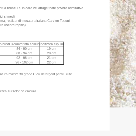
ua bronzul si in care vei atrage toate privirile admirative
ci si medii
ama, realizat din tesatura italiana Carvico Tesutti
gura uscare rapida)
b bust
Circumferinta solduri
Inaltimea slipului
84 - 90 cm
19 cm
88 - 94 cm
20 cm
92 - 98 cm
21 cm
96 - 102 cm
22 cm
ratura maxim 30 grade C cu detergent pentru rufe
erea surselor de caldura