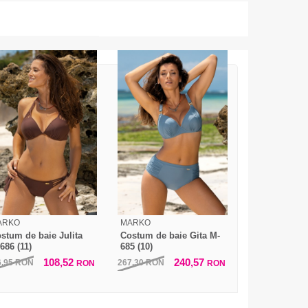
ARKO
MARKO
stum de baie Julita
Costum de baie Gita M-
686 (11)
685 (10)
108,52
240,57
6,95
RON
267,30
RON
RON
RON