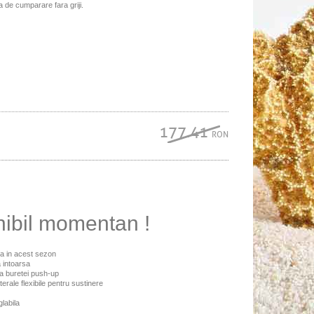
ta de cumparare fara griji.
177.41
RON
nibil momentan !
da in acest sezon
a intoarsa
ara buretei push-up
erale flexibile pentru sustinere
labila