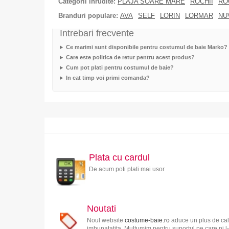
Categorii inrudite:
PLAJA SOARE MARE
ROCHII
RO
Branduri populare:
AVA
SELF
LORIN
LORMAR
NU
Intrebari frecvente
Ce marimi sunt disponibile pentru costumul de baie Marko?
Care este politica de retur pentru acest produs?
Cum pot plati pentru costumul de baie?
In cat timp voi primi comanda?
Plata cu cardul
De acum poti plati mai usor
Noutati
Noul website
costume-baie.ro
aduce un plus de cali
imbunatatita. Multumim pentru suportul pe care ni l-