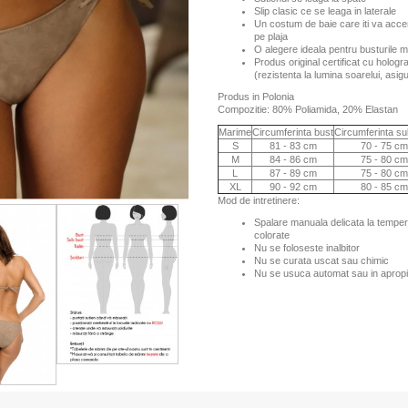
Slip clasic ce se leaga in laterale
Un costum de baie care iti va accent
pe plaja
O alegere ideala pentru busturile mi
Produs original certificat cu hologr
(rezistenta la lumina soarelui, asi
Produs in Polonia
Compozitie: 80% Poliamida, 20% Elastan
Marime
Circumferinta bust
Circumferinta su
S
81 - 83 cm
70 - 75 cm
M
84 - 86 cm
75 - 80 cm
L
87 - 89 cm
75 - 80 cm
XL
90 - 92 cm
80 - 85 cm
Mod de intretinere:
Spalare manuala delicata la tempe
colorate
Nu se foloseste inalbitor
Nu se curata uscat sau chimic
Nu se usuca automat sau in apropi