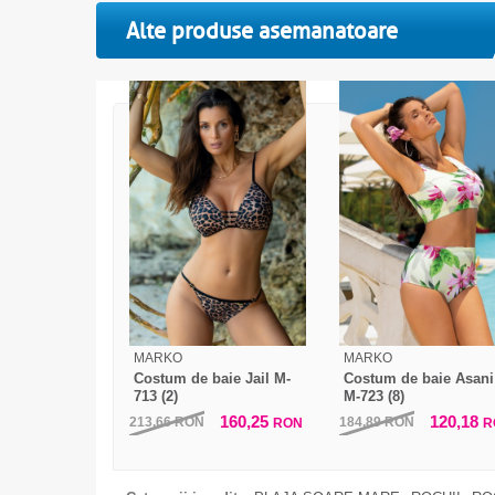
Alte produse asemanatoare
MARKO
MARKO
Costum de baie Jail M-
Costum de baie Asani
713 (2)
M-723 (8)
160,25
120,18
213,66
RON
184,89
RON
RON
R