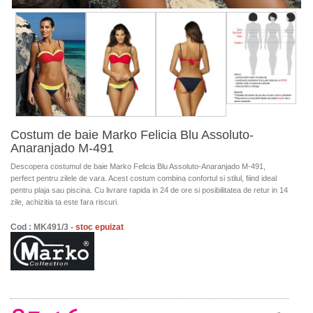
Costum de baie Marko Felicia Blu Assoluto-
Anaranjado M-491
Descopera costumul de baie Marko Felicia Blu Assoluto-Anaranjado M-491,
perfect pentru zilele de vara. Acest costum combina confortul si stilul, fiind ideal
pentru plaja sau piscina. Cu livrare rapida in 24 de ore si posibilitatea de retur in 14
zile, achizitia ta este fara riscuri.
Cod : MK491/3 -
stoc epuizat