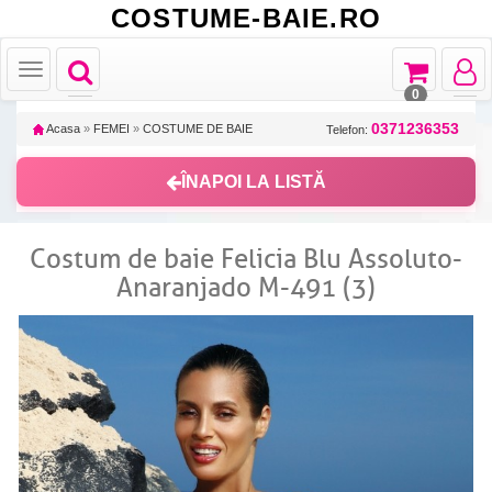
COSTUME-BAIE.RO
Toggle
Toggle
Toggle
Toggle
navigation
navigation
navigat
navigation
0
0371236353
Acasa
»
FEMEI
»
COSTUME DE BAIE
Telefon:
ÎNAPOI LA LISTĂ
Costum de baie Felicia Blu Assoluto-
Anaranjado M-491 (3)