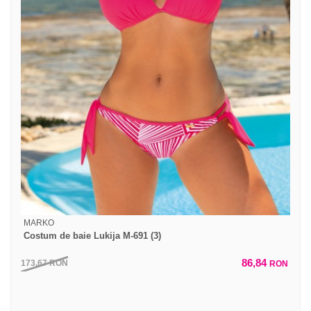
MARKO
Costum de baie Lukija M-691 (3)
86,84
173,67
RON
RON