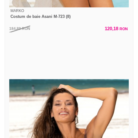
MARKO
Costum de baie Asani M-723 (8)
120,18
184,89
RON
RON