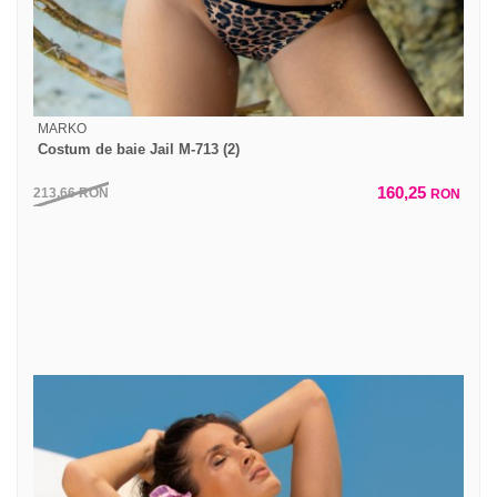
MARKO
Costum de baie Jail M-713 (2)
160,25
213,66
RON
RON