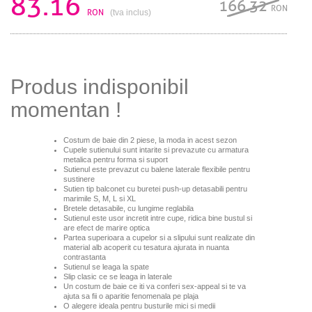
83.16
166.32
RON
RON
(tva inclus)
Produs indisponibil
momentan !
Costum de baie din 2 piese, la moda in acest sezon
Cupele sutienului sunt intarite si prevazute cu armatura
metalica pentru forma si suport
Sutienul este prevazut cu balene laterale flexibile pentru
sustinere
Sutien tip balconet cu buretei push-up detasabili pentru
marimile S, M, L si XL
Bretele detasabile, cu lungime reglabila
Sutienul este usor incretit intre cupe, ridica bine bustul si
are efect de marire optica
Partea superioara a cupelor si a slipului sunt realizate din
material alb acoperit cu tesatura ajurata in nuanta
contrastanta
Sutienul se leaga la spate
Slip clasic ce se leaga in laterale
Un costum de baie ce iti va conferi sex-appeal si te va
ajuta sa fii o aparitie fenomenala pe plaja
O alegere ideala pentru busturile mici si medii