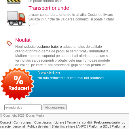
se poate returna usor.
Transport oriunde
Livram comanda ta oriunde te-ai afla. Costul de livrare
variaza in functie de valoarea comenzii si poate fi chiar
gratuit.
Noutati
Noul website
costume-baie.ro
aduce un plus de calitate
clientilor printr-o gama de produse semnificativ imbunatatita.
Multumim pentru suportul pe care ni l-ati oferit pana acum si
va invitam sa descoperiti probabil cele mai frumoase modele
de chiloti, pe care le-am selectat cu grija special pentru voi.
Newsletter
Nu rata reducerile si cele mai noi produse!
© Copyright 2026, Duras Media
Contact
|
Cum cumpar
|
Cum platesc
|
Livrare
|
Termeni si conditii
|
Prelucrarea datelor cu
caracter personal
|
Politica de retur
|
Sfaturi intretinere
|
ANPC
|
Platforma SOL
|
Platforma