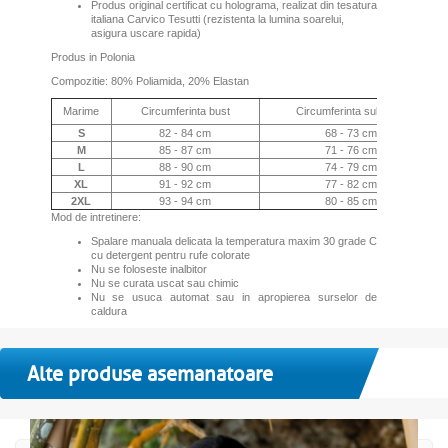
Produs original certificat cu holograma, realizat din tesatura
italiana Carvico Tesutti (rezistenta la lumina soarelui,
asigura uscare rapida)
Produs in Polonia
Compozitie: 80% Poliamida, 20% Elastan
Marime
Circumferinta bust
Circumferinta sub bust
S
82 - 84 cm
68 - 73 cm
M
85 - 87 cm
71 - 76 cm
L
88 - 90 cm
74 - 79 cm
XL
91 - 92 cm
77 - 82 cm
2XL
93 - 94 cm
80 - 85 cm
Mod de intretinere:
Spalare manuala delicata la temperatura maxim 30 grade C
cu detergent pentru rufe colorate
Nu se foloseste inalbitor
Nu se curata uscat sau chimic
Nu se usuca automat sau in apropierea surselor de
caldura
Alte produse asemanatoare