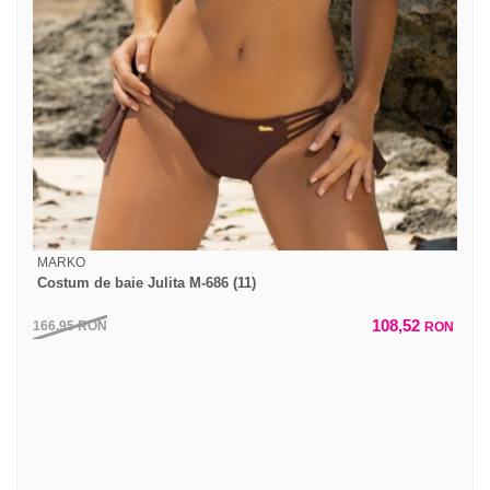
MARKO
Costum de baie Julita M-686 (11)
108,52
166,95
RON
RON