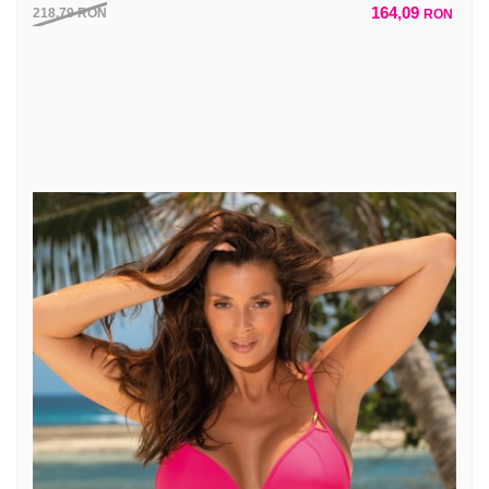
164,09
218,79
RON
RON