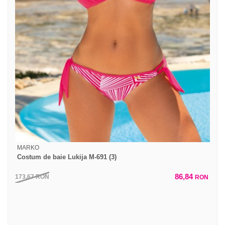
MARKO
Costum de baie Lukija M-691 (3)
86,84
173,67
RON
RON