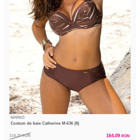
MARKO
Costum de baie Catherine M-636 (8)
164,09
218,79
RON
RON