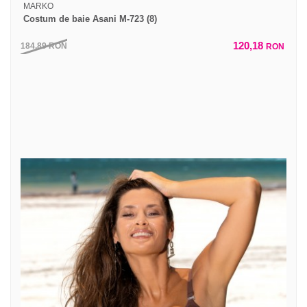
MARKO
Costum de baie Asani M-723 (8)
120,18
184,89
RON
RON