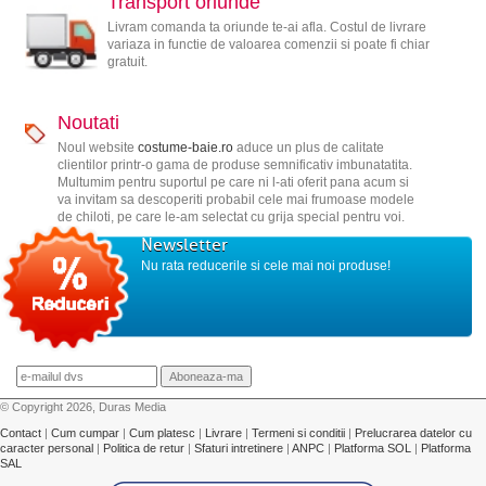
Transport oriunde
Livram comanda ta oriunde te-ai afla. Costul de livrare
variaza in functie de valoarea comenzii si poate fi chiar
gratuit.
Noutati
Noul website
costume-baie.ro
aduce un plus de calitate
clientilor printr-o gama de produse semnificativ imbunatatita.
Multumim pentru suportul pe care ni l-ati oferit pana acum si
va invitam sa descoperiti probabil cele mai frumoase modele
de chiloti, pe care le-am selectat cu grija special pentru voi.
Newsletter
Nu rata reducerile si cele mai noi produse!
© Copyright 2026, Duras Media
Contact
|
Cum cumpar
|
Cum platesc
|
Livrare
|
Termeni si conditii
|
Prelucrarea datelor cu
caracter personal
|
Politica de retur
|
Sfaturi intretinere
|
ANPC
|
Platforma SOL
|
Platforma
SAL