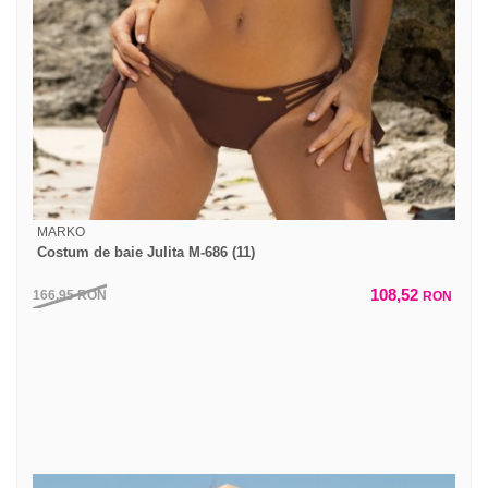
MARKO
Costum de baie Julita M-686 (11)
108,52
166,95
RON
RON