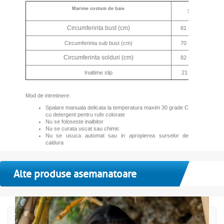
Marime costum de baie
S
Circumferinta bust (cm)
81 - 83
84 
Circumferinta sub bust (cm)
70 - 75
75 
Circumferinta solduri (cm)
82 - 88
86 
Inaltime slip
21 cm
22
Mod de intretinere:
Spalare manuala delicata la temperatura maxim 30 grade C
cu detergent pentru rufe colorate
Nu se foloseste inalbitor
Nu se curata uscat sau chimic
Nu se usuca automat sau in apropierea surselor de
caldura
Alte produse asemanatoare