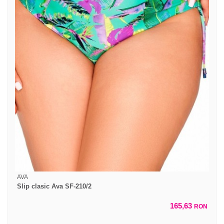
AVA
Slip clasic Ava SF-210/2
165,63
RON