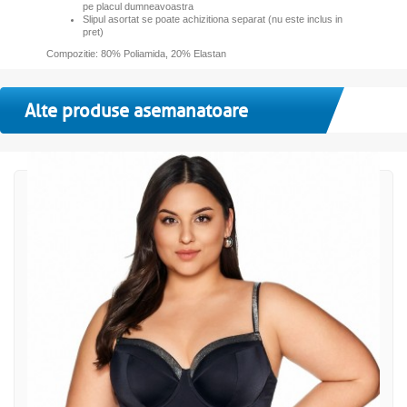
pe placul dumneavoastra
Slipul asortat se poate achizitiona separat (nu este inclus in
pret)
Compozitie: 80% Poliamida, 20% Elastan
Alte produse asemanatoare