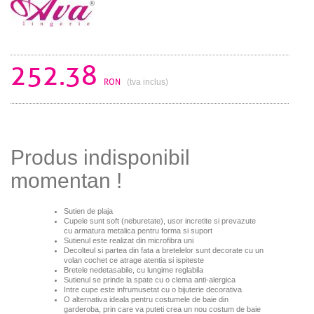
252.38
RON
(tva inclus)
Produs indisponibil
momentan !
Sutien de plaja
Cupele sunt soft (neburetate), usor incretite si prevazute
cu armatura metalica pentru forma si suport
Sutienul este realizat din microfibra uni
Decolteul si partea din fata a bretelelor sunt decorate cu un
volan cochet ce atrage atentia si ispiteste
Bretele nedetasabile, cu lungime reglabila
Sutienul se prinde la spate cu o clema anti-alergica
Intre cupe este infrumusetat cu o bijuterie decorativa
O alternativa ideala pentru costumele de baie din
garderoba, prin care va puteti crea un nou costum de baie