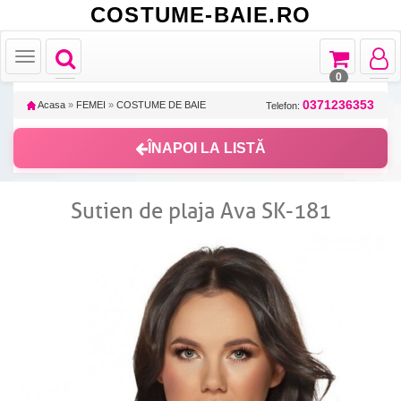
COSTUME-BAIE.RO
Toggle
Toggle
Toggle
Toggle
navigation
navigation
navigat
navigation
0
0371236353
Acasa
»
FEMEI
»
COSTUME DE BAIE
Telefon:
ÎNAPOI LA LISTĂ
Sutien de plaja Ava SK-181