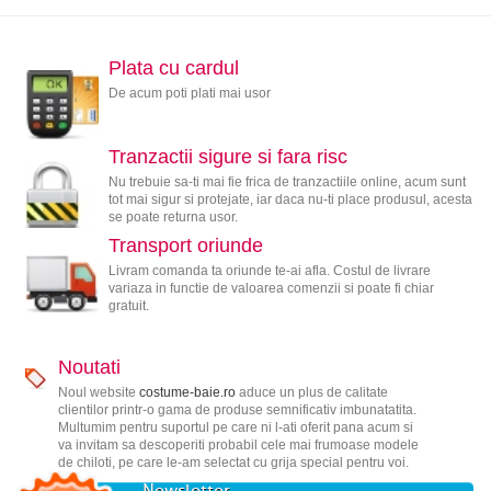
Plata cu cardul
De acum poti plati mai usor
Tranzactii sigure si fara risc
Nu trebuie sa-ti mai fie frica de tranzactiile online, acum sunt
tot mai sigur si protejate, iar daca nu-ti place produsul, acesta
se poate returna usor.
Transport oriunde
Livram comanda ta oriunde te-ai afla. Costul de livrare
variaza in functie de valoarea comenzii si poate fi chiar
gratuit.
Noutati
Noul website
costume-baie.ro
aduce un plus de calitate
clientilor printr-o gama de produse semnificativ imbunatatita.
Multumim pentru suportul pe care ni l-ati oferit pana acum si
va invitam sa descoperiti probabil cele mai frumoase modele
de chiloti, pe care le-am selectat cu grija special pentru voi.
Newsletter