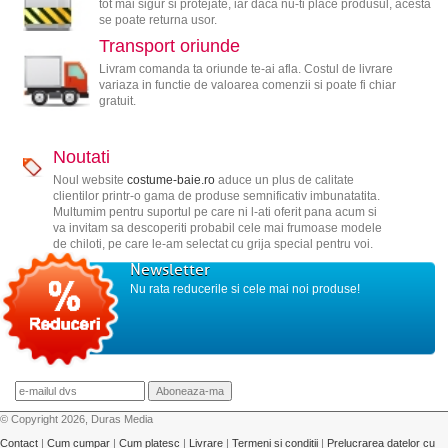
tot mai sigur si protejate, iar daca nu-ti place produsul, acesta
se poate returna usor.
Transport oriunde
Livram comanda ta oriunde te-ai afla. Costul de livrare
variaza in functie de valoarea comenzii si poate fi chiar
gratuit.
Noutati
Noul website
costume-baie.ro
aduce un plus de calitate
clientilor printr-o gama de produse semnificativ imbunatatita.
Multumim pentru suportul pe care ni l-ati oferit pana acum si
va invitam sa descoperiti probabil cele mai frumoase modele
de chiloti, pe care le-am selectat cu grija special pentru voi.
Newsletter
Nu rata reducerile si cele mai noi produse!
© Copyright 2026, Duras Media
Contact
|
Cum cumpar
|
Cum platesc
|
Livrare
|
Termeni si conditii
|
Prelucrarea datelor cu