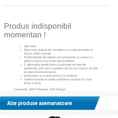
Produs indisponibil
momentan !
Slip clasic
Slipul este realizat din microfibra cu model deosebit
cu
frunze si flori colorate
Partile laterale ale slipului sunt prevazute cu sireturi cu
ajutorul carora li se poate ajusta latimea
O alternativa ideala pentru costumele de baie din
garderoba, prin care va puteti crea un nou costum de baie
pe placul dumneavoastra
Ideal pentru a va pune bronzul in evidenta
Sutienul asortat se poate achizitiona separat (nu este
inclus in pret)
Compozitie: 80% Poliamida, 20% Elastan
Alte produse asemanatoare