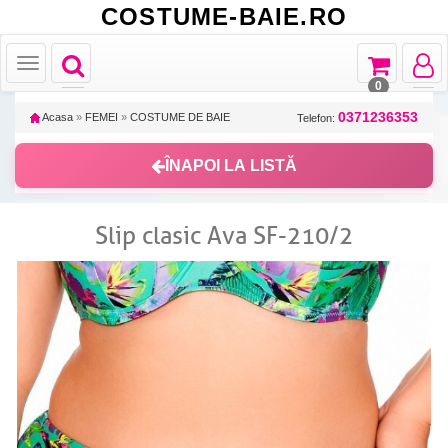
COSTUME-BAIE.RO
Toggle
Toggle
Toggle
Toggle
navigation
navigation
navigat
navigation
0
0371236353
Acasa
»
FEMEI
»
COSTUME DE BAIE
Telefon:
ÎNAPOI LA LISTĂ
Slip clasic Ava SF-210/2