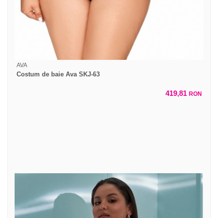
AVA
Costum de baie Ava SKJ-63
419,81
RON