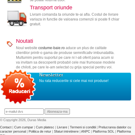
Transport oriunde
Livram comanda ta oriunde te-ai afla. Costul de livrare
variaza in functie de valoarea comenzii si poate fi chiar
gratuit.
Noutati
Noul website
costume-baie.ro
aduce un plus de calitate
clientilor printr-o gama de produse semnificativ imbunatatita.
Multumim pentru suportul pe care ni l-ati oferit pana acum si
va invitam sa descoperiti probabil cele mai frumoase modele
de chiloti, pe care le-am selectat cu grija special pentru voi.
Newsletter
Nu rata reducerile si cele mai noi produse!
© Copyright 2026, Duras Media
Contact
|
Cum cumpar
|
Cum platesc
|
Livrare
|
Termeni si conditii
|
Prelucrarea datelor cu
caracter personal
|
Politica de retur
|
Sfaturi intretinere
|
ANPC
|
Platforma SOL
|
Platforma