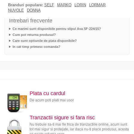
Branduri populare:
SELF
MARKO
LORIN
LORMAR
NUVOLE
DONNA
Intrebari frecvente
Ce marimi sunt disponibile pentru slipul Ava SF-224/15?
Cum pot returna produsul?
Care sunt optiunile de plata disponibile?
In cat timp primesc comanda?
Plata cu cardul
De acum poti plati mai usor
Tranzactii sigure si fara risc
Nu trebuie sa-ti mai fie frica de tranzactiile online, acum sunt
tot mai sigur si protejate, iar daca nu-ti place produsul, acesta
se poate returna usor.