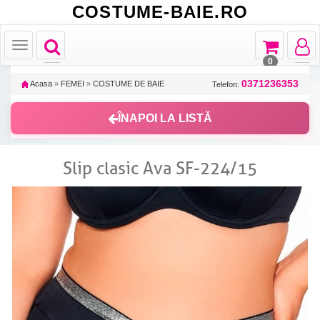
COSTUME-BAIE.RO
Toggle
Toggle
Toggle
Toggle
navigation
navigation
navigat
navigation
0
0371236353
Acasa
»
FEMEI
»
COSTUME DE BAIE
Telefon:
ÎNAPOI LA LISTĂ
Slip clasic Ava SF-224/15