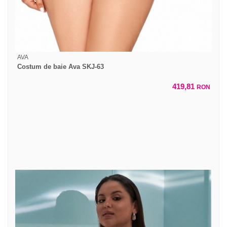
AVA
Costum de baie Ava SKJ-63
419,81
RON