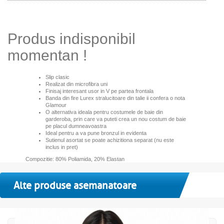
Produs indisponibil
momentan !
Slip clasic
Realizat din microfibra uni
Finisaj interesant usor in V pe partea frontala
Banda din fire Lurex stralucitoare din talie ii confera o nota
Glamour
O alternativa ideala pentru costumele de baie din
garderoba, prin care va puteti crea un nou costum de baie
pe placul dumneavoastra
Ideal pentru a va pune bronzul in evidenta
Sutienul asortat se poate achizitiona separat (nu este
inclus in pret)
Compozitie: 80% Poliamida, 20% Elastan
Alte produse asemanatoare