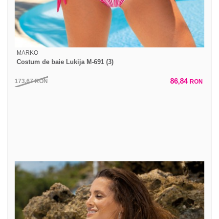
MARKO
Costum de baie Lukija M-691 (3)
86,84
173,67
RON
RON