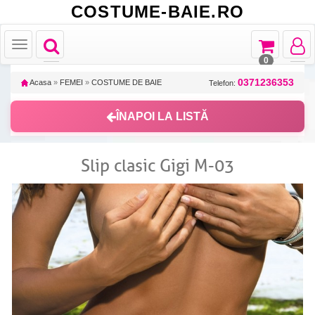
COSTUME-BAIE.RO
Toggle
Toggle
Toggle
Toggle
navigation
navigation
navigat
navigation
0
0371236353
Acasa
»
FEMEI
»
COSTUME DE BAIE
Telefon:
ÎNAPOI LA LISTĂ
Slip clasic Gigi M-03