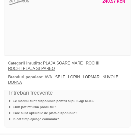
240,57
267,30
RON
RON
Categorii inrudite:
PLAJA SOARE MARE
ROCHII
ROCHII PLAJA SI PAREO
Branduri populare:
AVA
SELF
LORIN
LORMAR
NUVOLE
DONNA
Intrebari frecvente
Ce marimi sunt disponibile pentru slipul Gigi M-03?
Cum pot returna produsul?
Care sunt optiunile de plata disponibile?
In cat timp ajunge comanda?