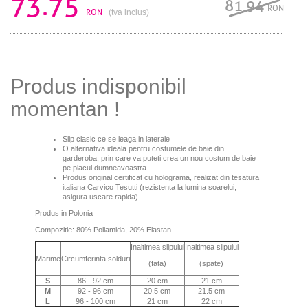
73.75
81.94
RON
RON
(tva inclus)
Produs indisponibil
momentan !
Slip clasic ce se leaga in laterale
O alternativa ideala pentru costumele de baie din
garderoba, prin care va puteti crea un nou costum de baie
pe placul dumneavoastra
Produs original certificat cu holograma, realizat din tesatura
italiana Carvico Tesutti (rezistenta la lumina soarelui,
asigura uscare rapida)
Produs in Polonia
Compozitie: 80% Poliamida, 20% Elastan
Inaltimea slipului
Inaltimea slipului
Marime
Circumferinta solduri
(fata)
(spate)
S
86 - 92 cm
20 cm
21 cm
M
92 - 96 cm
20.5 cm
21.5 cm
L
96 - 100 cm
21 cm
22 cm