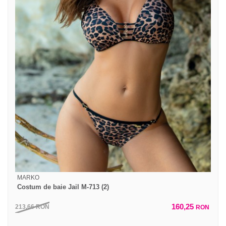
MARKO
Costum de baie Jail M-713 (2)
160,25
213,66
RON
RON