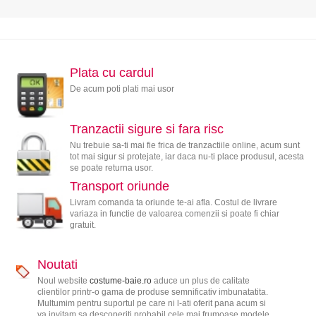
Plata cu cardul
De acum poti plati mai usor
Tranzactii sigure si fara risc
Nu trebuie sa-ti mai fie frica de tranzactiile online, acum sunt
tot mai sigur si protejate, iar daca nu-ti place produsul, acesta
se poate returna usor.
Transport oriunde
Livram comanda ta oriunde te-ai afla. Costul de livrare
variaza in functie de valoarea comenzii si poate fi chiar
gratuit.
Noutati
Noul website
costume-baie.ro
aduce un plus de calitate
clientilor printr-o gama de produse semnificativ imbunatatita.
Multumim pentru suportul pe care ni l-ati oferit pana acum si
va invitam sa descoperiti probabil cele mai frumoase modele