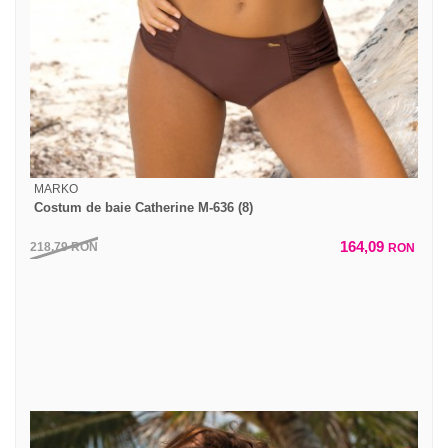
MARKO
Costum de baie Catherine M-636 (8)
164,09
218,79
RON
RON