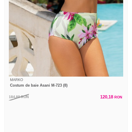
MARKO
Costum de baie Asani M-723 (8)
120,18
184,89
RON
RON