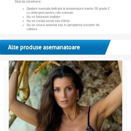
Mod de intretinere:
Spalare manuala delicata la temperatura maxim 30 grade C
cu detergent pentru rufe colorate
Nu se foloseste inalbitor
Nu se curata uscat sau chimic
Nu se usuca automat sau in apropierea surselor de
caldura
Alte produse asemanatoare