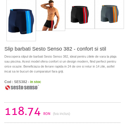
Slip barbati Sesto Senso 382 - confort si stil
Descopera slipul de barbati Sesto Senso 382, ideal pentru zilele de vara la plaja
sau piscina. Acest model ofera confort si un design modern, fiind perfect pentru
orice ocazie. Beneficiaza de livrare rapida in 24 de ore si retur in 14 zile, astfel
incat sa te bucuri de cumparaturi fara griji.
Cod : SES382 -
in stoc
118.74
RON
(tva inclus)