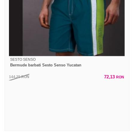
SESTO SENSO
Bermude barbati Sesto Senso Yucatan
72,13
144,25
RON
RON