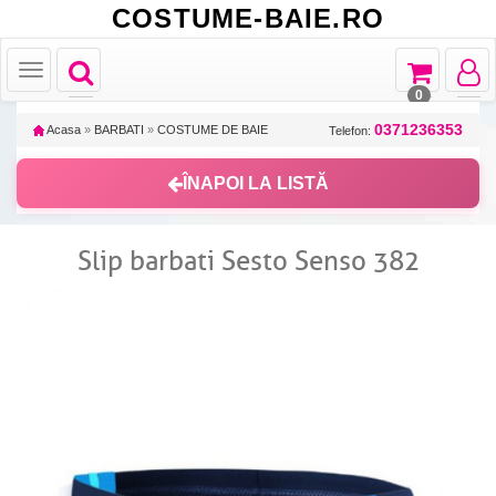
COSTUME-BAIE.RO
Toggle
Toggle
Toggle
Toggle
navigation
navigation
navigat
navigation
0
0371236353
Acasa
»
BARBATI
»
COSTUME DE BAIE
Telefon:
ÎNAPOI LA LISTĂ
Slip barbati Sesto Senso 382