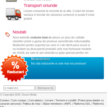
Transport oriunde
Livram comanda ta oriunde te-ai afla. Costul de livrare
variaza in functie de valoarea comenzii si poate fi chiar
gratuit.
Noutati
Noul website
costume-baie.ro
aduce un plus de calitate
clientilor printr-o gama de produse semnificativ imbunatatita.
Multumim pentru suportul pe care ni l-ati oferit pana acum si
va invitam sa descoperiti probabil cele mai frumoase modele
de chiloti, pe care le-am selectat cu grija special pentru voi.
Newsletter
Nu rata reducerile si cele mai noi produse!
© Copyright 2026, Duras Media
Contact
|
Cum cumpar
|
Cum platesc
|
Livrare
|
Termeni si conditii
|
Prelucrarea datelor cu
caracter personal
|
Politica de retur
|
Sfaturi intretinere
|
ANPC
|
Platforma SOL
|
Platforma
SAL