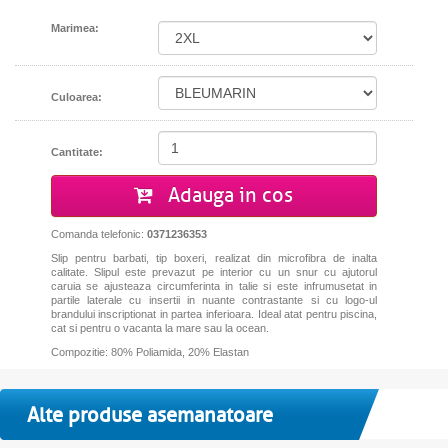
Marimea:
Culoarea:
Cantitate:
Adauga in cos
Comanda telefonic:
0371236353
Slip pentru barbati, tip boxeri, realizat din microfibra de inalta
calitate. Slipul este prevazut pe interior cu un snur cu ajutorul
caruia se ajusteaza circumferinta in talie si e
ste infrumusetat in
partile laterale cu insertii in nuante contrastante si cu logo-ul
brandului inscriptionat in partea inferioara.
Ideal atat pentru piscina,
cat si pentru o vacanta la mare sau la ocean.
Compozitie: 80% Poliamida, 20% Elastan
Alte produse asemanatoare