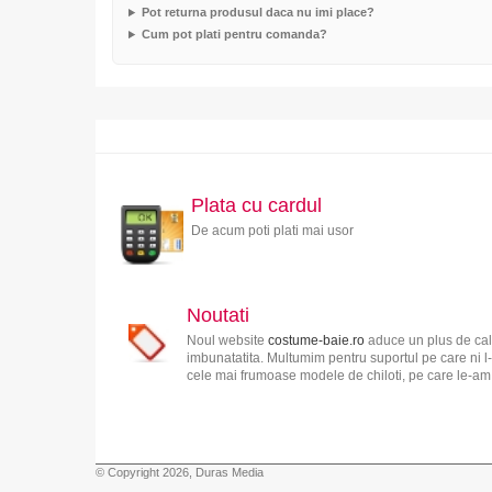
Pot returna produsul daca nu imi place?
Cum pot plati pentru comanda?
Plata cu cardul
De acum poti plati mai usor
Noutati
Noul website
costume-baie.ro
aduce un plus de cali
imbunatatita. Multumim pentru suportul pe care ni l-
cele mai frumoase modele de chiloti, pe care le-am s
© Copyright 2026, Duras Media