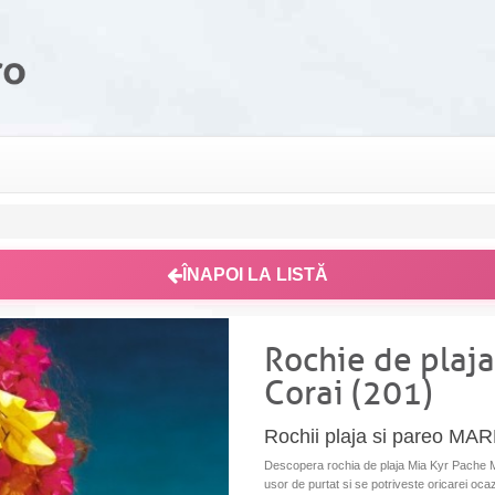
ÎNAPOI LA LISTĂ
Rochie de plaj
Corai (201)
Rochii plaja si pareo MA
Descopera rochia de plaja Mia Kyr Pache M-
usor de purtat si se potriveste oricarei ocazi