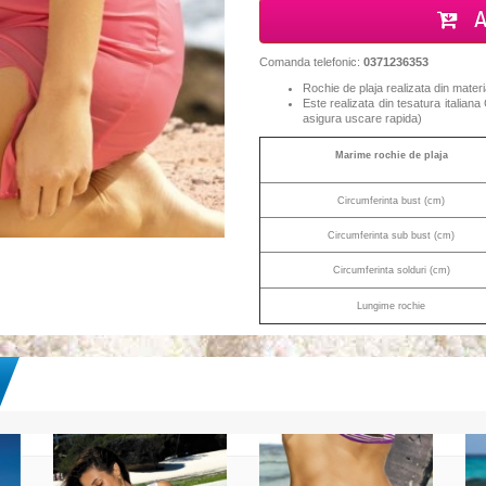
A
Comanda telefonic:
0371236353
Rochie de plaja realizata din mater
Este realizata din tesatura italiana
asigura uscare rapida
)
Marime rochie de plaja
Circumferinta bust (cm)
Circumferinta sub bust (cm)
Circumferinta solduri (cm)
Lungime rochie