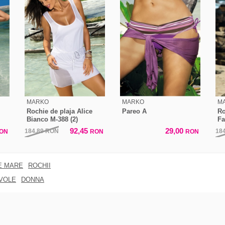
MARKO
MARKO
M
Rochie de plaja Alice
Pareo A
Ro
Bianco M-388 (2)
Fa
92,45
29,00
184,89
RON
18
ON
RON
RON
E MARE
ROCHII
VOLE
DONNA