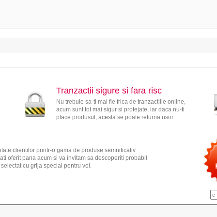
Tranzactii sigure si fara risc
Nu trebuie sa-ti mai fie frica de tranzactiile online,
acum sunt tot mai sigur si protejate, iar daca nu-ti
place produsul, acesta se poate returna usor.
tate clientilor printr-o gama de produse semnificativ
ati oferit pana acum si va invitam sa descoperiti probabil
electat cu grija special pentru voi.