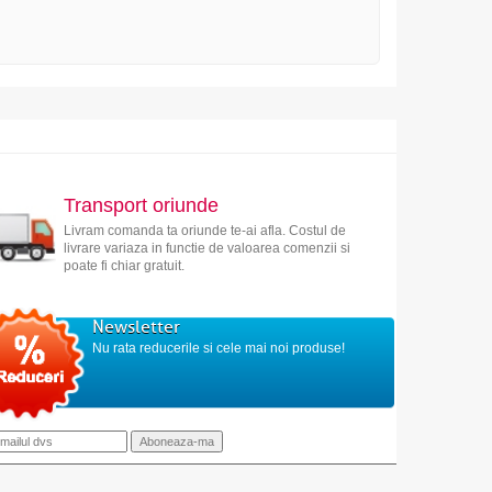
Transport oriunde
Livram comanda ta oriunde te-ai afla. Costul de
livrare variaza in functie de valoarea comenzii si
poate fi chiar gratuit.
Newsletter
Nu rata reducerile si cele mai noi produse!