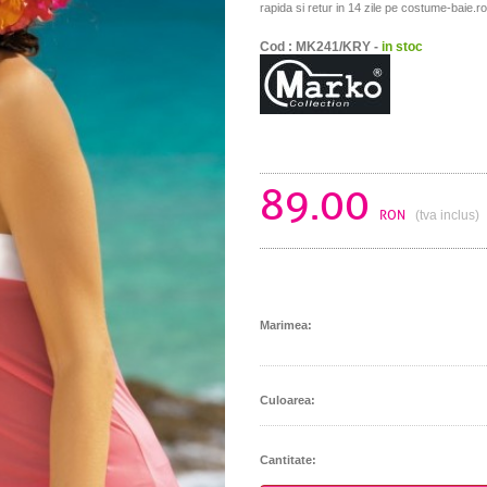
rapida si retur in 14 zile pe costume-baie.ro
Cod : MK241/KRY -
in stoc
89.00
RON
(tva inclus)
Marimea:
Culoarea:
Cantitate: