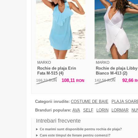
MARKO
MARKO
Rochie de plaja Erin
Rochie de plaja Libby
Fata M-515 (4)
Bianco M-413 (2)
108,11
92,66
166,32
RON
142,56
RON
RON
R
Categorii inrudite:
COSTUME DE BAIE
PLAJA SOAR
Branduri populare:
AVA
SELF
LORIN
LORMAR
NU
Intrebari frecvente
Ce marimi sunt disponibile pentru rochia de plaja?
Care este timpul de livrare pentru comenzi?