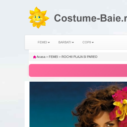
FEMEI
BARBATI
COPII
Acasa
»
FEMEI
»
ROCHII PLAJA SI PAREO