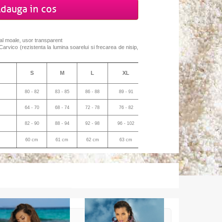
dauga in cos
ial moale, usor transparent
 Carvico (
rezistenta la
lumina soarelui
si
frecarea
de
nisip,
S
M
L
XL
80 - 82
83 - 85
86 - 88
89 - 91
64 - 70
68 - 74
72 - 78
76 - 82
82 - 90
88 - 94
92 - 98
96 - 102
60 cm
61 cm
62 cm
63 cm