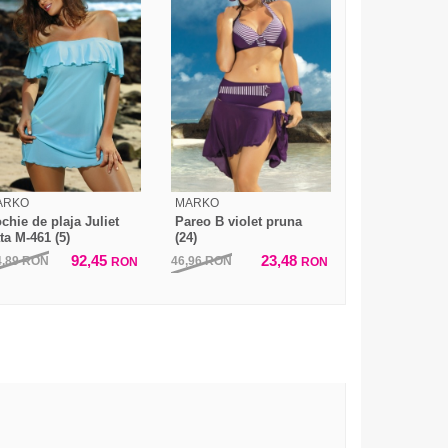
ARKO
MARKO
chie de plaja Juliet
Pareo B violet pruna
ta M-461 (5)
(24)
92,45
23,48
4,89
RON
46,96
RON
RON
RON