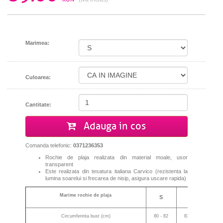
Marimea:
Culoarea:
Cantitate:
Adauga in cos
Comanda telefonic:
0371236353
Rochie de plaja realizata din material moale, usor
transparent
Este realizata din tesatura italiana Carvico (
rezistenta la
lumina soarelui
si
frecarea
de
nisip,
asigura uscare rapida
)
Marime rochie de plaja
S
M
Circumferinta bust (cm)
80 - 82
83 - 85
86 