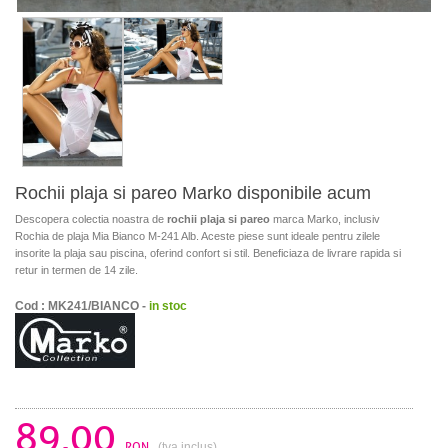
Rochii plaja si pareo Marko disponibile acum
Descopera colectia noastra de
rochii plaja si pareo
marca Marko, inclusiv
Rochia de plaja Mia Bianco M-241 Alb. Aceste piese sunt ideale pentru zilele
insorite la plaja sau piscina, oferind confort si stil. Beneficiaza de livrare rapida si
retur in termen de 14 zile.
Cod : MK241/BIANCO -
in stoc
89.00
RON
(tva inclus)