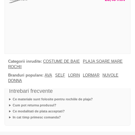
Categorii inrudite:
COSTUME DE BAIE
PLAJA SOARE MARE
ROCHII
Branduri populare:
AVA
SELF
LORIN
LORMAR
NUVOLE
DONNA
Intrebari frecvente
Ce materiale sunt folosite pentru rochiile de plaja?
Cum pot returna produsul?
Ce modalitati de plata acceptati?
In cat timp primesc comanda?