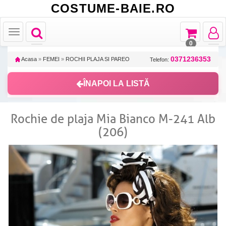
COSTUME-BAIE.RO
Toggle
Toggle
Toggle
Toggle
navigation
navigation
navigat
navigation
0
0371236353
Acasa
»
FEMEI
»
ROCHII PLAJA SI PAREO
Telefon:
ÎNAPOI LA LISTĂ
Rochie de plaja Mia Bianco M-241 Alb
(206)