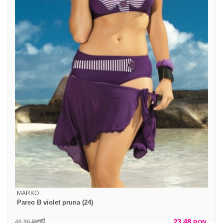
MARKO
Pareo B violet pruna (24)
23,48
46,96
RON
RON