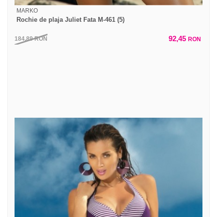
MARKO
Rochie de plaja Juliet Fata M-461 (5)
92,45
184,89
RON
RON