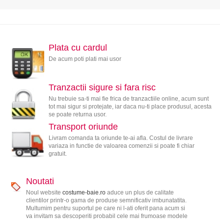
Plata cu cardul
De acum poti plati mai usor
Tranzactii sigure si fara risc
Nu trebuie sa-ti mai fie frica de tranzactiile online, acum sunt
tot mai sigur si protejate, iar daca nu-ti place produsul, acesta
se poate returna usor.
Transport oriunde
Livram comanda ta oriunde te-ai afla. Costul de livrare
variaza in functie de valoarea comenzii si poate fi chiar
gratuit.
Noutati
Noul website
costume-baie.ro
aduce un plus de calitate
clientilor printr-o gama de produse semnificativ imbunatatita.
Multumim pentru suportul pe care ni l-ati oferit pana acum si
va invitam sa descoperiti probabil cele mai frumoase modele