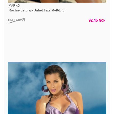
MARKO
Rochie de plaja Juliet Fata M-461 (5)
92,45
184,89
RON
RON