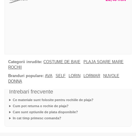
Categorii inrudite:
COSTUME DE BAIE
PLAJA SOARE MARE
ROCHII
Branduri populare:
AVA
SELF
LORIN
LORMAR
NUVOLE
DONNA
Intrebari frecvente
Ce materiale sunt folosite pentru rochiile de plaja?
Cum pot returna o rochie de plaja?
Care sunt optiunile de plata disponibile?
In cat timp primesc comanda?