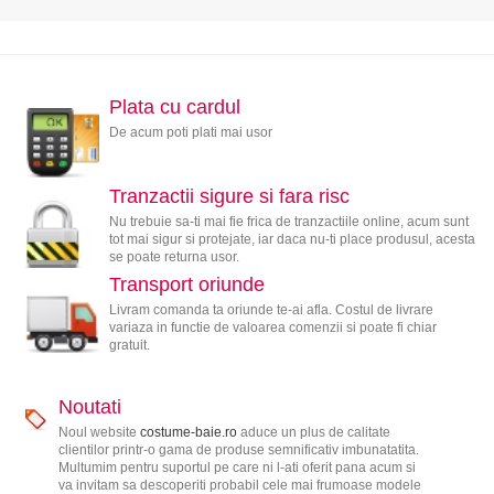
Plata cu cardul
De acum poti plati mai usor
Tranzactii sigure si fara risc
Nu trebuie sa-ti mai fie frica de tranzactiile online, acum sunt
tot mai sigur si protejate, iar daca nu-ti place produsul, acesta
se poate returna usor.
Transport oriunde
Livram comanda ta oriunde te-ai afla. Costul de livrare
variaza in functie de valoarea comenzii si poate fi chiar
gratuit.
Noutati
Noul website
costume-baie.ro
aduce un plus de calitate
clientilor printr-o gama de produse semnificativ imbunatatita.
Multumim pentru suportul pe care ni l-ati oferit pana acum si
va invitam sa descoperiti probabil cele mai frumoase modele