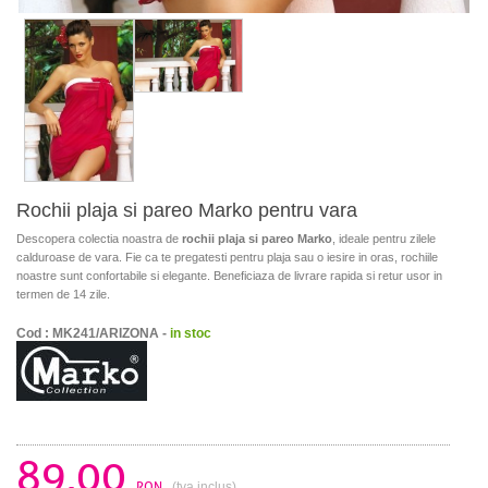
Rochii plaja si pareo Marko pentru vara
Descopera colectia noastra de
rochii plaja si pareo Marko
, ideale pentru zilele
calduroase de vara. Fie ca te pregatesti pentru plaja sau o iesire in oras, rochiile
noastre sunt confortabile si elegante. Beneficiaza de livrare rapida si retur usor in
termen de 14 zile.
Cod : MK241/ARIZONA -
in stoc
89.00
RON
(tva inclus)