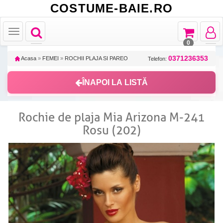
COSTUME-BAIE.RO
Toggle
Toggle
Toggle
Toggle
navigation
navigation
navigat
navigation
0
0371236353
Acasa
»
FEMEI
»
ROCHII PLAJA SI PAREO
Telefon:
ÎNAPOI LA LISTĂ
Rochie de plaja Mia Arizona M-241
Rosu (202)