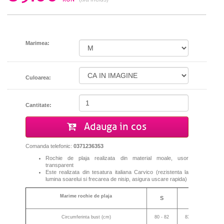
Marimea:
Culoarea:
Cantitate:
Adauga in cos
Comanda telefonic:
0371236353
Rochie de plaja realizata din material moale, usor
transparent
Este realizata din tesatura italiana Carvico (
rezistenta la
lumina soarelui
si
frecarea
de
nisip,
asigura uscare rapida
)
Marime rochie de plaja
S
M
Circumferinta bust (cm)
80 - 82
83 - 85
86 