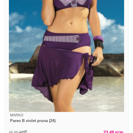
MARKO
Pareo B violet pruna (24)
23,48
46,96
RON
RON