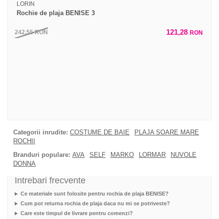
LORIN
Rochie de plaja BENISE 3
121,28
242,55
RON
RON
Categorii inrudite:
COSTUME DE BAIE
PLAJA SOARE MARE
ROCHII
Branduri populare:
AVA
SELF
MARKO
LORMAR
NUVOLE
DONNA
Intrebari frecvente
Ce materiale sunt folosite pentru rochia de plaja BENISE?
Cum pot returna rochia de plaja daca nu mi se potriveste?
Care este timpul de livrare pentru comenzi?