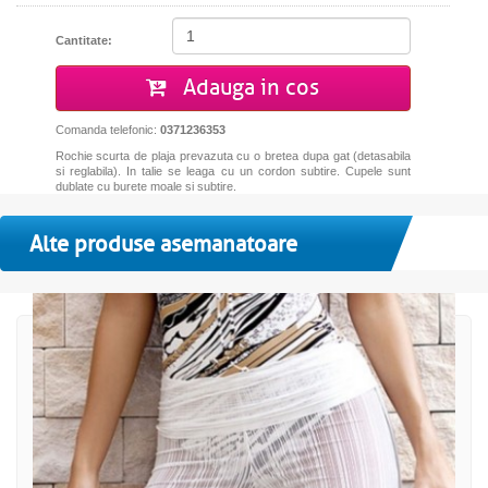
Cantitate:
Adauga in cos
Comanda telefonic:
0371236353
Rochie scurta de plaja prevazuta cu o bretea dupa gat (detasabila
si reglabila). In talie se leaga cu un cordon subtire. Cupele sunt
dublate cu burete moale si subtire.
Alte produse asemanatoare