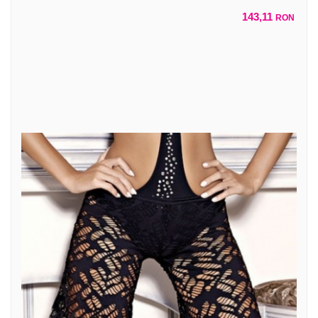
143,11
RON