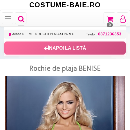
COSTUME-BAIE.RO
Toggle
Toggle
Toggle
Toggle
navigation
navigation
navigat
navigation
0
0371236353
Acasa
»
FEMEI
»
ROCHII PLAJA SI PAREO
Telefon:
ÎNAPOI LA LISTĂ
Rochie de plaja BENISE