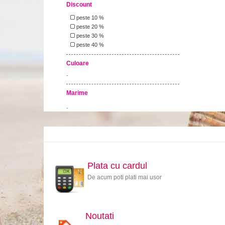
Discount
peste 10 %
peste 20 %
peste 30 %
peste 40 %
Culoare
-
Marime
-
Plata cu cardul
De acum poti plati mai usor
Noutati