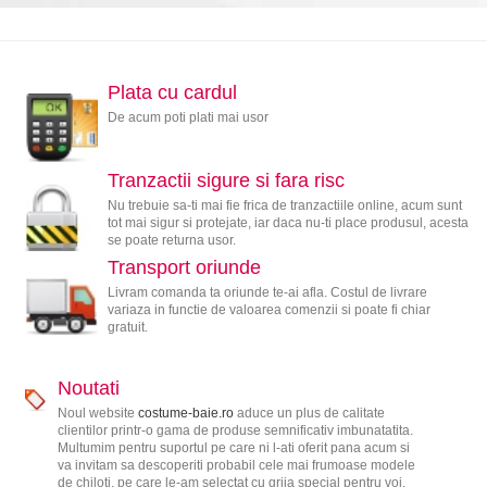
Plata cu cardul
De acum poti plati mai usor
Tranzactii sigure si fara risc
Nu trebuie sa-ti mai fie frica de tranzactiile online, acum sunt
tot mai sigur si protejate, iar daca nu-ti place produsul, acesta
se poate returna usor.
Transport oriunde
Livram comanda ta oriunde te-ai afla. Costul de livrare
variaza in functie de valoarea comenzii si poate fi chiar
gratuit.
Noutati
Noul website
costume-baie.ro
aduce un plus de calitate
clientilor printr-o gama de produse semnificativ imbunatatita.
Multumim pentru suportul pe care ni l-ati oferit pana acum si
va invitam sa descoperiti probabil cele mai frumoase modele
de chiloti, pe care le-am selectat cu grija special pentru voi.