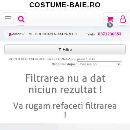
COSTUME-BAIE.RO
Toggle
Toggle
Toggle
Toggle
navigation
navigation
navigat
navigation
0
0371236353
Acasa
»
FEMEI
»
ROCHII PLAJA SI PAREO
»
Telefon:
Filtre
ROCHII PLAJA SI PAREO marca LORMAR pret peste 150 lei
Ordonare dupa :
Filtrarea nu a dat
niciun rezultat !
Va rugam refaceti filtrarea
!