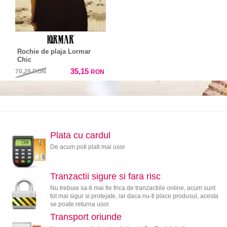
Rochie de plaja Lormar
Chic
35,15
70,29
RON
RON
Plata cu cardul
De acum poti plati mai usor
Tranzactii sigure si fara risc
Nu trebuie sa-ti mai fie frica de tranzactiile online, acum sunt
tot mai sigur si protejate, iar daca nu-ti place produsul, acesta
se poate returna usor.
Transport oriunde