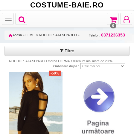
COSTUME-BAIE.RO
Toggle
Toggle
Toggle
Toggle
navigation
navigation
navigat
navigation
0
0371236353
Acasa
»
FEMEI
»
ROCHII PLAJA SI PAREO
»
Telefon:
Filtre
ROCHII PLAJA SI PAREO marca LORMAR discount mai mare de 20 %
Ordonare dupa :
-50%