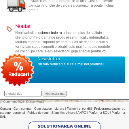
Livram comanda ta oriunde te-ai afla. Costul de livrare
variaza in functie de valoarea comenzii si poate fi chiar
gratuit.
Noutati
Noul website
costume-baie.ro
aduce un plus de calitate
clientilor printr-o gama de produse semnificativ imbunatatita.
Multumim pentru suportul pe care ni l-ati oferit pana acum si
va invitam sa descoperiti probabil cele mai frumoase modele
de chiloti, pe care le-am selectat cu grija special pentru voi.
Newsletter
Nu rata reducerile si cele mai noi produse!
© Copyright 2026, Duras Media
Contact
|
Cum cumpar
|
Cum platesc
|
Livrare
|
Termeni si conditii
|
Prelucrarea datelor cu
caracter personal
|
Politica de retur
|
Sfaturi intretinere
|
ANPC
|
Platforma SOL
|
Platforma
SAL