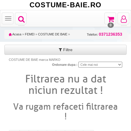
COSTUME-BAIE.RO
Toggle
Toggle
Toggle
Toggle
navigation
navigation
navigat
navigation
0
0371236353
Acasa
»
FEMEI
»
COSTUME DE BAIE
»
Telefon:
Filtre
COSTUME DE BAIE marca MARKO
Ordonare dupa :
Filtrarea nu a dat
niciun rezultat !
Va rugam refaceti filtrarea
!