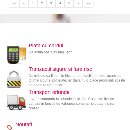
<<
<
1
2
3
4
5
>
>>
Plata cu cardul
De acum poti plati mai usor
Tranzactii sigure si fara risc
Nu trebuie sa-ti mai fie frica de tranzactiile online, acum sunt
tot mai sigur si protejate, iar daca nu-ti place produsul, acesta
se poate returna usor.
Transport oriunde
Livram comanda ta oriunde te-ai afla. Costul de livrare
variaza in functie de valoarea comenzii si poate fi chiar
gratuit.
Noutati