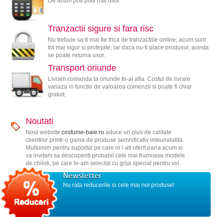
De acum poti plati mai usor
Tranzactii sigure si fara risc
Nu trebuie sa-ti mai fie frica de tranzactiile online, acum sunt
tot mai sigur si protejate, iar daca nu-ti place produsul, acesta
se poate returna usor.
Transport oriunde
Livram comanda ta oriunde te-ai afla. Costul de livrare
variaza in functie de valoarea comenzii si poate fi chiar
gratuit.
Noutati
Noul website
costume-baie.ro
aduce un plus de calitate
clientilor printr-o gama de produse semnificativ imbunatatita.
Multumim pentru suportul pe care ni l-ati oferit pana acum si
va invitam sa descoperiti probabil cele mai frumoase modele
de chiloti, pe care le-am selectat cu grija special pentru voi.
Newsletter
Nu rata reducerile si cele mai noi produse!