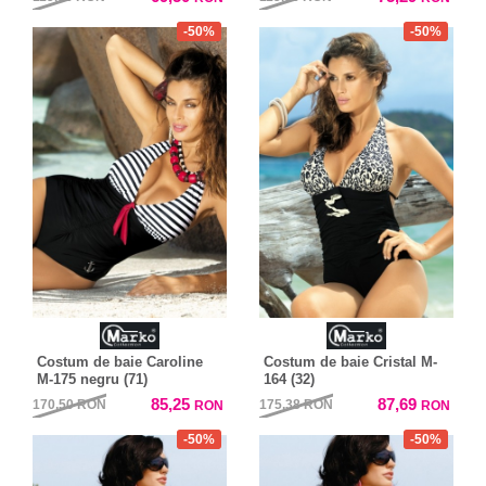
-50%
-50%
Costum de baie Caroline
Costum de baie Cristal M-
M-175 negru (71)
164 (32)
85,25
87,69
170,50
RON
175,38
RON
RON
RON
-50%
-50%