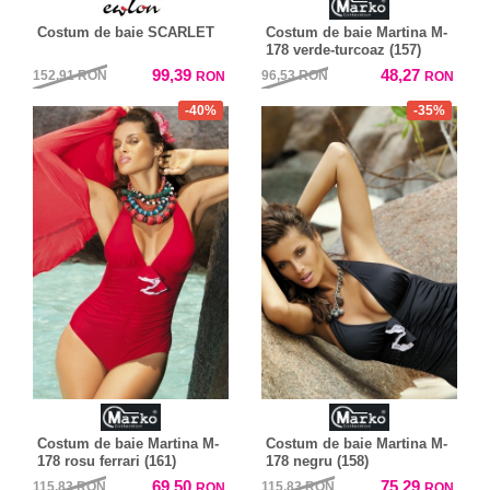
Costum de baie SCARLET
Costum de baie Martina M-
178 verde-turcoaz (157)
99,39
48,27
152,91
RON
96,53
RON
RON
RON
-40%
-35%
Costum de baie Martina M-
Costum de baie Martina M-
178 rosu ferrari (161)
178 negru (158)
69,50
75,29
115,83
RON
115,83
RON
RON
RON