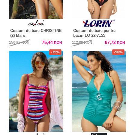
Costum de baie CHRISTINE
Costum de baie pentru
(2) Maro
bazin LO 22-7155
75,44
67,72
150,88
RON
112,86
RON
RON
RON
-35%
-50%