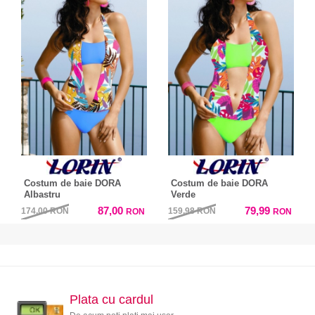
Costum de baie DORA
Costum de baie DORA
Albastru
Verde
87,00
79,99
174,00
RON
159,98
RON
RON
RON
Plata cu cardul