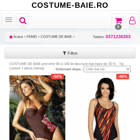
COSTUME-BAIE.RO
Toggle
Toggle
Toggle
Toggle
navigation
navigation
navigat
navigation
0
0371236353
Acasa
»
FEMEI
»
COSTUME DE BAIE
»
Telefon:
Filtre
COSTUME DE BAIE pret intre 90 si 180 lei discount mai mare de 30 % - Tip
costum 1 piesa (intreg)
Ordonare dupa :
-50%
-40%