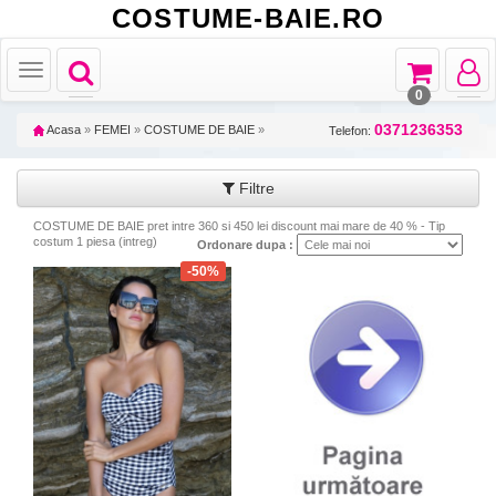
COSTUME-BAIE.RO
Toggle
Toggle
Toggle
Toggle
navigation
navigation
navigat
navigation
0
0371236353
Acasa
»
FEMEI
»
COSTUME DE BAIE
»
Telefon:
Filtre
COSTUME DE BAIE pret intre 360 si 450 lei discount mai mare de 40 % - Tip
costum 1 piesa (intreg)
Ordonare dupa :
-50%