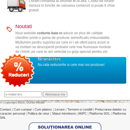
Livram comanda ta oriunde te-ai afla. Costul de livrare
variaza in functie de valoarea comenzii si poate fi chiar
gratuit.
Noutati
Noul website
costume-baie.ro
aduce un plus de calitate
clientilor printr-o gama de produse semnificativ imbunatatita.
Multumim pentru suportul pe care ni l-ati oferit pana acum si
va invitam sa descoperiti probabil cele mai frumoase modele
de chiloti, pe care le-am selectat cu grija special pentru voi.
Newsletter
Nu rata reducerile si cele mai noi produse!
© Copyright 2026, Duras Media
Contact
|
Cum cumpar
|
Cum platesc
|
Livrare
|
Termeni si conditii
|
Prelucrarea datelor cu
caracter personal
|
Politica de retur
|
Sfaturi intretinere
|
ANPC
|
Platforma SOL
|
Platforma
SAL