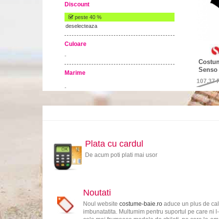
Discount
peste 40 %
deselecteaza
Culoare
-
Costum
Senso
Marime
107,37
-
Plata cu cardul
De acum poti plati mai usor
Noutati
Noul website
costume-baie.ro
aduce un plus de cali
imbunatatita. Multumim pentru suportul pe care ni l-