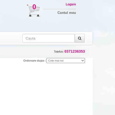
Logare
0
Contul meu
0371236353
Telefon:
Ordonare dupa :