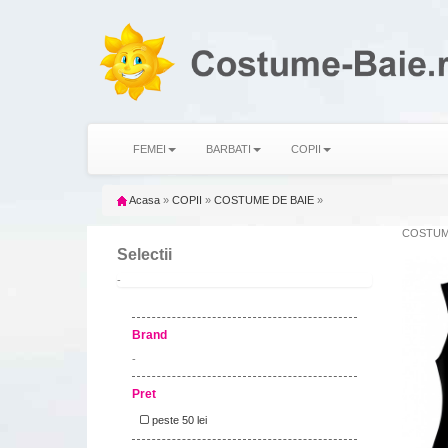
FEMEI
BARBATI
COPII
Acasa
»
COPII
»
COSTUME DE BAIE
»
COSTUME 
Selectii
-
Brand
-
Pret
peste 50 lei