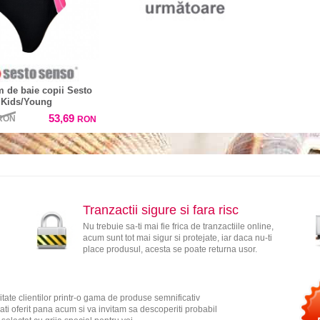
 de baie copii Sesto
 Kids/Young
53,69
RON
RON
Tranzactii sigure si fara risc
Nu trebuie sa-ti mai fie frica de tranzactiile online,
acum sunt tot mai sigur si protejate, iar daca nu-ti
place produsul, acesta se poate returna usor.
tate clientilor printr-o gama de produse semnificativ
ati oferit pana acum si va invitam sa descoperiti probabil