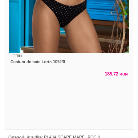
LORIN
Costum de baie Lorin 1092/0
185,72
RON
Categorii inrudite:
PLAJA SOARE MARE
ROCHII