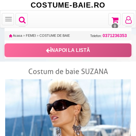
COSTUME-BAIE.RO
Toggle
Toggle
Toggle
Toggle
navigation
navigation
navigat
navigation
0
0371236353
Acasa
»
FEMEI
»
COSTUME DE BAIE
Telefon:
ÎNAPOI LA LISTĂ
Costum de baie SUZANA