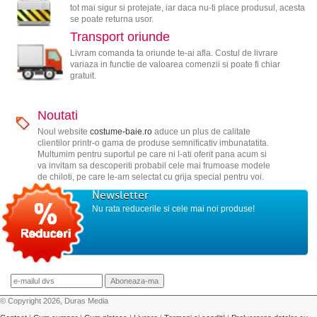
tot mai sigur si protejate, iar daca nu-ti place produsul, acesta
se poate returna usor.
Transport oriunde
Livram comanda ta oriunde te-ai afla. Costul de livrare
variaza in functie de valoarea comenzii si poate fi chiar
gratuit.
Noutati
Noul website
costume-baie.ro
aduce un plus de calitate
clientilor printr-o gama de produse semnificativ imbunatatita.
Multumim pentru suportul pe care ni l-ati oferit pana acum si
va invitam sa descoperiti probabil cele mai frumoase modele
de chiloti, pe care le-am selectat cu grija special pentru voi.
Newsletter
Nu rata reducerile si cele mai noi produse!
© Copyright 2026, Duras Media