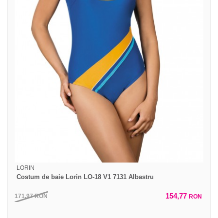
LORIN
Costum de baie Lorin LO-18 V1 7131 Albastru
154,77
171,97
RON
RON