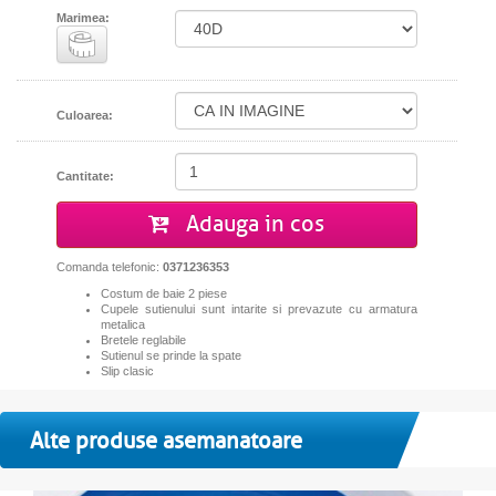
Marimea:
Culoarea:
Cantitate:
Adauga in cos
Comanda telefonic:
0371236353
Costum de baie 2 piese
Cupele sutienului sunt intarite si prevazute cu armatura
metalica
Bretele reglabile
Sutienul se prinde la spate
Slip clasic
Alte produse asemanatoare