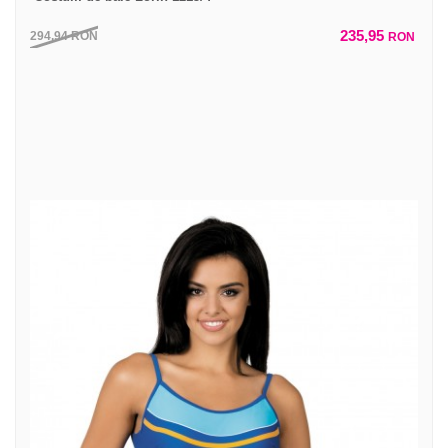
235,95
294,94
RON
RON