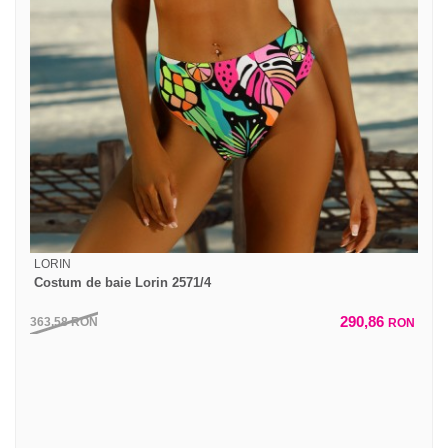
LORIN
Costum de baie Lorin 2571/4
290,86
363,58
RON
RON