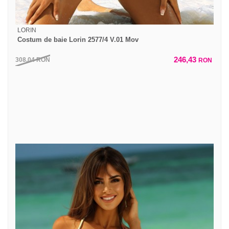
LORIN
Costum de baie Lorin 2577/4 V.01 Mov
246,43
308,04
RON
RON